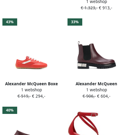
1 webshop
met puntige neus Rood
€ 1.323,-
€ 913,-
43%
33%
Alexander McQueen Boxe
Alexander McQueen
1 webshop
1 webshop
sneakers met logodetail
Chelsea laarzen met
€ 519,-
€ 294,-
€ 906,-
€ 604,-
Rood
logoplakkaat en studs Rood
40%