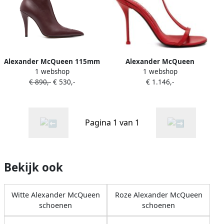
Alexander McQueen 115mm
Alexander McQueen
1 webshop
1 webshop
Birdee pumps Rood
Harness leren sandalen
€ 890,-
€ 530,-
€ 1.146,-
Rood
Pagina 1 van 1
Bekijk ook
Witte Alexander McQueen
Roze Alexander McQueen
schoenen
schoenen