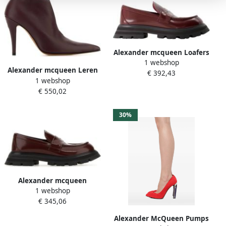
Alexander mcqueen Loafers
1 webshop
Leather Dark Burgundy in
Alexander mcqueen Leren
€ 392,43
rood
1 webshop
Veterschoenen Red Dames
€ 550,02
30%
Alexander mcqueen
1 webshop
Stijlvolle Mocins voor Heren
€ 345,06
Red Dames
Alexander McQueen Pumps