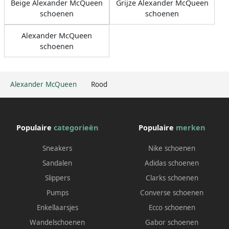
Beige Alexander McQueen
Grijze Alexander McQueen
schoenen
schoenen
Alexander McQueen
schoenen
Alexander McQueen
Rood
Populaire
categorieën
Populaire
merken
Sneakers
Nike schoenen
Sandalen
Adidas schoenen
Slippers
Clarks schoenen
Pumps
Converse schoenen
Enkellaarsjes
Ecco schoenen
Wandelschoenen
Gabor schoenen