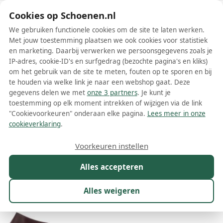
Schoenen.nl
Cookies op Schoenen.nl
We gebruiken functionele cookies om de site te laten werken.
Met jouw toestemming plaatsen we ook cookies voor statistiek
en marketing. Daarbij verwerken we persoonsgegevens zoals je
IP-adres, cookie-ID's en surfgedrag (bezochte pagina's en kliks)
om het gebruik van de site te meten, fouten op te sporen en bij
Wis filters
Alle filters
te houden via welke link je naar een webshop gaat. Deze
gegevens delen we met
onze 3 partners
. Je kunt je
Rode Alexander McQueen schoenen
toestemming op elk moment intrekken of wijzigen via de link
"Cookievoorkeuren" onderaan elke pagina.
Lees meer in onze
Meer lezen
cookieverklaring
.
Boots
Laarzen
Loafers
Pumps
Sandalen
Sneakers
Voorkeuren instellen
Alles accepteren
Maat
Merk
1
Kleur
1
Prijs
Geslacht
Alles weigeren
8 resultaten: