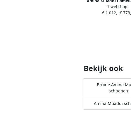
Amina Muaddi Camel
1 webshop
met gesp Groe
€ 1.012,-
€ 773,
Bekijk ook
Bruine Amina Mu
schoenen
Amina Muaddi sc