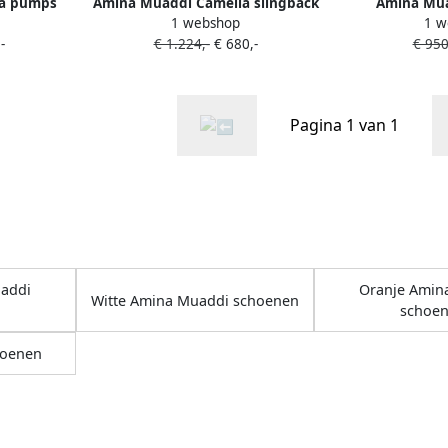
ia pumps
Amina Muaddi Camelia slingback
Amina Mua
1 webshop
1 w
n
pumps Groen
verfraaid met
-
€ 1.224,-
€ 680,-
€ 950
Pagina 1 van 1
addi
Oranje Amin
Witte Amina Muaddi schoenen
schoe
hoenen