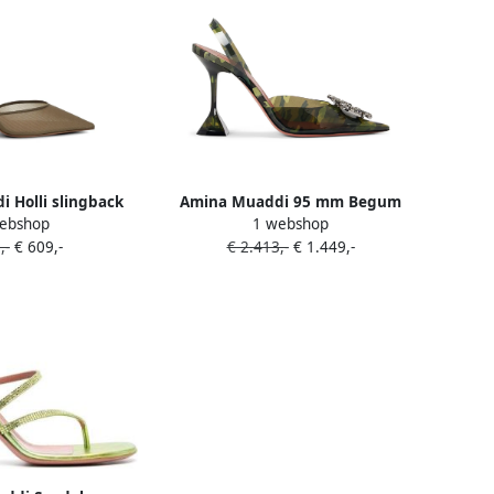
 Holli slingback
Amina Muaddi 95 mm Begum
ebshop
1 webshop
et mesh Groen
pumps Groen
,-
€ 609,-
€ 2.413,-
€ 1.449,-