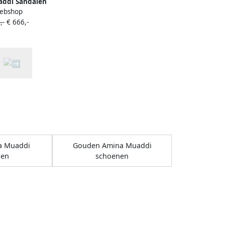
ddi Sandalen
ebshop
 kristallen Groen
,-
€ 666,-
a Muaddi
Gouden Amina Muaddi
nen
schoenen