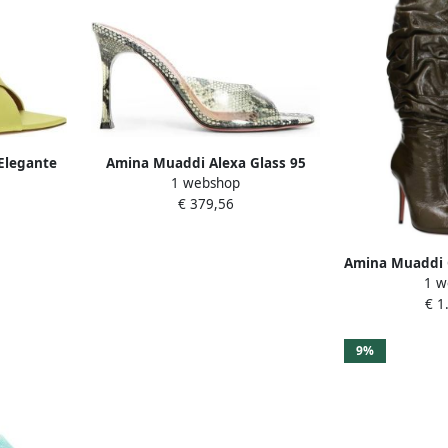
Elegante
Amina Muaddi Alexa Glass 95
1 webshop
Snake Sandalen
€ 379,56
Amina Muaddi 
1 w
hak 
€ 1
9%