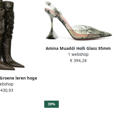
Amina Muaddi Holli Glass 95mm
1 webshop
Pumps met slangenprint
€ 394,28
Groene leren hoge
ebshop
laarzen
.430,93
39%