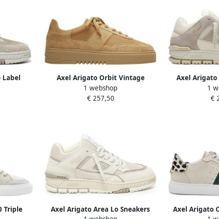
o Label
Axel Arigato Orbit Vintage
Axel Arigato
1 webshop
1 w
Sneaker
€ 257,50
€ 
 Triple
Axel Arigato Area Lo Sneakers
Axel Arigato 
1 webshop
1 w