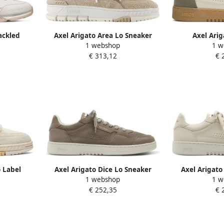
ackled
Axel Arigato Area Lo Sneaker
Axel Arig
1 webshop
1 w
€ 313,12
€ 
o Label
Axel Arigato Dice Lo Sneaker
Axel Arigato
1 webshop
1 w
€ 252,35
€ 