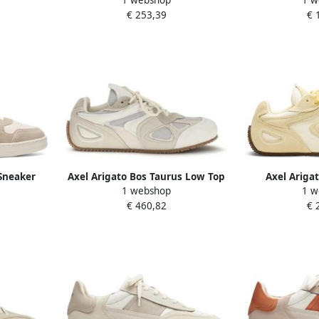
€ 253,39
€ 
 Sneaker
Axel Arigato Bos Taurus Low Top
Axel Ariga
1 webshop
1 w
Sneakers
Sn
€ 460,82
€ 