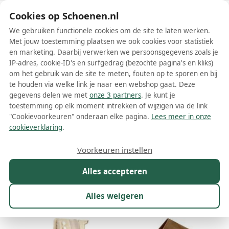
Schoenen.nl
Cookies op Schoenen.nl
We gebruiken functionele cookies om de site te laten werken.
Met jouw toestemming plaatsen we ook cookies voor statistiek
en marketing. Daarbij verwerken we persoonsgegevens zoals je
IP-adres, cookie-ID's en surfgedrag (bezochte pagina's en kliks)
om het gebruik van de site te meten, fouten op te sporen en bij
Wis filters
Alle filters
te houden via welke link je naar een webshop gaat. Deze
gegevens delen we met
onze 3 partners
. Je kunt je
Bruine Chika 10 schoenen
toestemming op elk moment intrekken of wijzigen via de link
"Cookievoorkeuren" onderaan elke pagina.
Lees meer in onze
Meer lezen
cookieverklaring
.
Boots
Enkellaarsjes
Espadrilles
Laarzen
Sandalen
S
Voorkeuren instellen
Alles accepteren
Maat
Merk
1
Kleur
1
Prijs
Geslacht
Alles weigeren
25 resultaten: