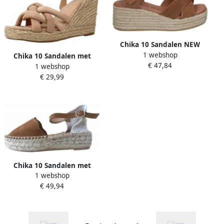
Chika 10 Sandalen NEW
1 webshop
BONITA 03
Chika 10 Sandalen met
€ 47,84
1 webshop
sleehak Violeta 08
€ 29,99
Chika 10 Sandalen met
1 webshop
sleehak 22502 FORTUNA 08
€ 49,94
Cuero