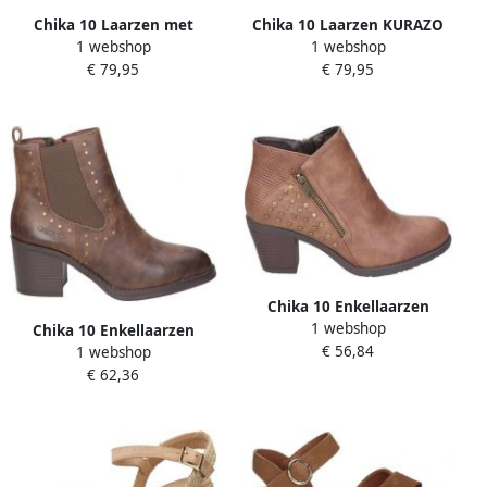
Chika 10 Laarzen met
Chika 10 Laarzen KURAZO
1 webshop
1 webshop
hakken KURAZO 36N
41
€ 79,95
€ 79,95
Chika 10 Enkellaarzen
1 webshop
KURAZO 35
Chika 10 Enkellaarzen
€ 56,84
1 webshop
109552
€ 62,36