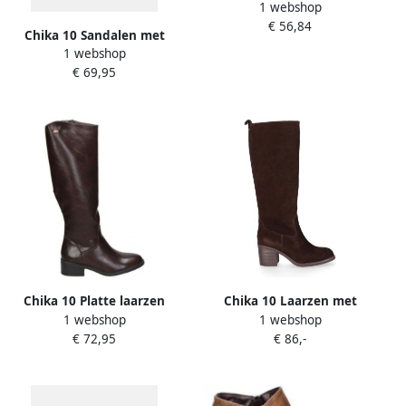
1 webshop
€ 56,84
Chika 10 Sandalen met
1 webshop
hakken ROSALINDA 08
€ 69,95
Chika 10 Platte laarzen
Chika 10 Laarzen met
1 webshop
1 webshop
116550
hakken 40102
€ 72,95
€ 86,-