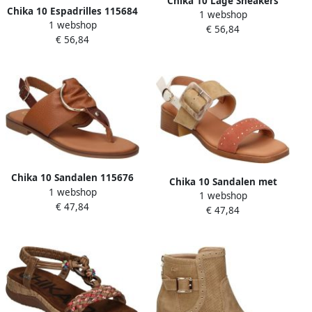
Chika 10 Lage Sneakers
Chika 10 Espadrilles 115684
1 webshop
109563
1 webshop
€ 56,84
€ 56,84
Chika 10 Sandalen 115676
Chika 10 Sandalen met
1 webshop
1 webshop
hakken 115678
€ 47,84
€ 47,84