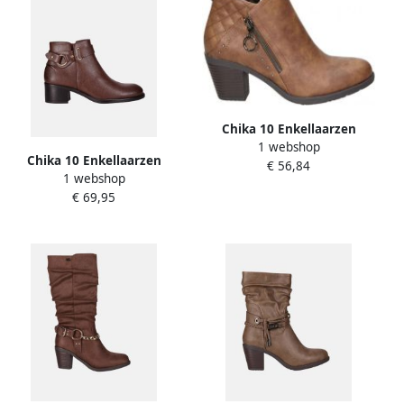
Chika 10 Enkellaarzen
1 webshop
114229
Chika 10 Enkellaarzen
€ 56,84
1 webshop
BAIDEN 12
€ 69,95