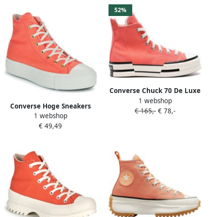
52%
Converse Chuck 70 De Luxe
1 webshop
Squared high-top sneakers
Converse Hoge Sneakers
€ 165,-
€ 78,-
Wit
1 webshop
CHUCK TAYLOR ALL STAR
€ 49,49
LIFT