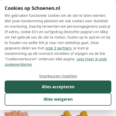
Schoenen.nl
Cookies op Schoenen.nl
We gebruiken functionele cookies om de site te laten werken.
Met jouw toestemming plaatsen we ook cookies voor statistiek
en marketing. Daarbij verwerken we persoonsgegevens zoals je
IP-adres, cookie-ID's en surfgedrag (bezochte pagina's en kliks)
om het gebruik van de site te meten, fouten op te sporen en bij
Wis filters
Alle filters
te houden via welke link je naar een webshop gaat. Deze
gegevens delen we met
onze 3 partners
. Je kunt je
Oranje Converse sneakers
toestemming op elk moment intrekken of wijzigen via de link
"Cookievoorkeuren" onderaan elke pagina.
Lees meer in onze
Meer lezen
cookieverklaring
.
Hoge sneakers
Lage sneakers
Voorkeuren instellen
Alles accepteren
Maat
Merk
1
Model
Kleur
1
Prijs
Alles weigeren
22 resultaten: