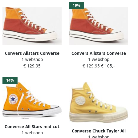
beschikbare maaten:36 37.5
19%
38.5 39 40.5 41
Convers Allstars Converse
Convers Allstars Converse
1 webshop
1 webshop
Chuck 70 Hi sneaker met
Chuck 70 Hi sneaker met
€ 129,95
€ 129,95
€ 105,-
colour blocking
colour blocking
14%
Converse All Stars mid cut
Converse Chuck Taylor All
1 webshop
canvas Exuber Oranje
1 webshop
Star Platform Lift Hi Glitter