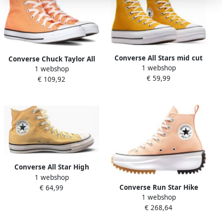
Converse All Stars mid cut
Converse Chuck Taylor All
1 webshop
canvas Exuber Oranje
1 webshop
Star Hi Hoge sneakers
€ 59,99
Sneaker
€ 109,92
Dames Oranje
Converse All Star High
1 webshop
Orange- Orange
Converse Run Star Hike
€ 64,99
1 webshop
Platform Fashion sneakers
€ 268,64
Schoenen cheeky coral
white black maat: 37.5