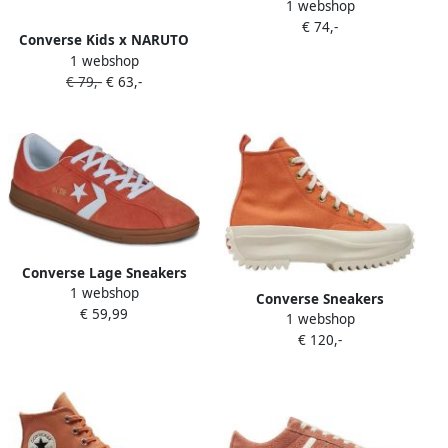
1 webshop
A11976C
€ 74,-
Converse Kids x NARUTO
1 webshop
SHIPPUDEN high-top
€ 79,-
€ 63,-
sneakers Oranje
Converse Lage Sneakers
1 webshop
ALL STAR CLASSIC TRAINER
Converse Sneakers
€ 59,99
RETRO
1 webshop
Barbados
€ 120,-