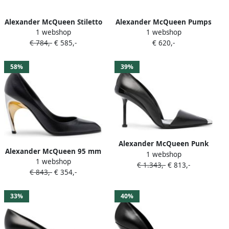
Alexander McQueen Stiletto
Alexander McQueen Pumps
1 webshop
1 webshop
leren pumps met puntige
met puntige neus en studs
€ 784,-
€ 585,-
€ 620,-
neus Zwart
Zwart
58%
39%
Alexander McQueen Punk
Alexander McQueen 95 mm
1 webshop
leren pumps Zwart
1 webshop
Armadillo pumps Zwart
€ 1.343,-
€ 813,-
€ 843,-
€ 354,-
33%
40%