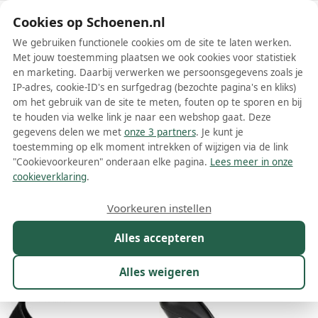
Schoenen.nl
Cookies op Schoenen.nl
We gebruiken functionele cookies om de site te laten werken.
Met jouw toestemming plaatsen we ook cookies voor statistiek
en marketing. Daarbij verwerken we persoonsgegevens zoals je
IP-adres, cookie-ID's en surfgedrag (bezochte pagina's en kliks)
om het gebruik van de site te meten, fouten op te sporen en bij
Wis filters
Alle filters
te houden via welke link je naar een webshop gaat. Deze
gegevens delen we met
onze 3 partners
. Je kunt je
Zwarte Alexander McQueen dames
toestemming op elk moment intrekken of wijzigen via de link
pumps
"Cookievoorkeuren" onderaan elke pagina.
Lees meer in onze
cookieverklaring
.
Meer lezen
Voorkeuren instellen
Maat
Merk
1
Kleur
1
Prijs
Materiaal
Alles accepteren
16 resultaten:
Alles weigeren