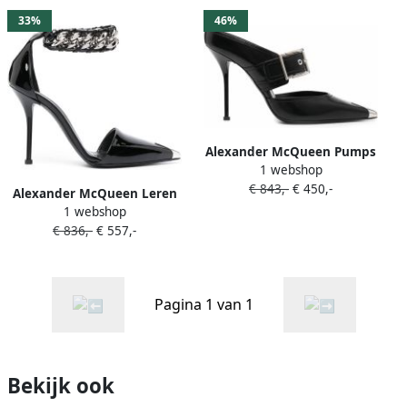
33%
46%
Alexander McQueen Pumps
1 webshop
met metalen neus Zwart
€ 843,-
€ 450,-
Alexander McQueen Leren
1 webshop
pumps Zwart
€ 836,-
€ 557,-
Pagina 1 van 1
Bekijk ook