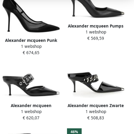
Alexander mcqueen Pumps
1 webshop
Zwart Dames
€ 569,59
Alexander mcqueen Punk
1 webshop
pumps Zwart Dames
€ 674,65
Alexander mcqueen
Alexander mcqueen Zwarte
1 webshop
1 webshop
Romantische Edge Zwart
Zilveren Leren Hakken
€ 620,07
€ 508,83
Zilver Leren Sandalen Black
Muiltjes Zwart Dames
Dames
46%