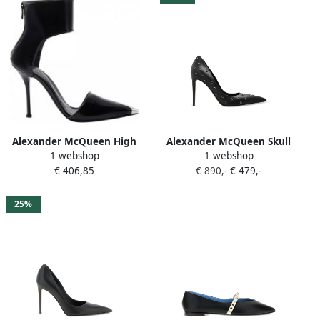
Alexander McQueen High
Alexander McQueen Skull
1 webshop
1 webshop
Heel Sandals
pumps Zwart
€ 406,85
€ 890,-
€ 479,-
25%