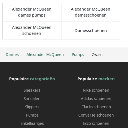
Alexander McQueen
Alexander McQueen
dames pumps
damesschoenen
Alexander McQueen
Damesschoenen
schoenen
Dames
Alexander McQueen
Pumps
Zwart
Populaire
categorieën
Populaire
merken
Sneakers
Nike schoenen
Sandalen
Adidas schoenen
Slippers
Clarks schoenen
Pumps
Converse schoenen
Enkellaarsjes
Ecco schoenen