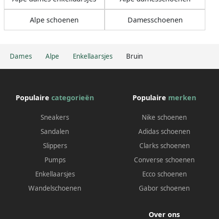
Alpe schoenen
Damesschoenen
Dames
Alpe
Enkellaarsjes
Bruin
Populaire
categorieën
Populaire
merken
Sneakers
Nike schoenen
Sandalen
Adidas schoenen
Slippers
Clarks schoenen
Pumps
Converse schoenen
Enkellaarsjes
Ecco schoenen
Wandelschoenen
Gabor schoenen
Over ons