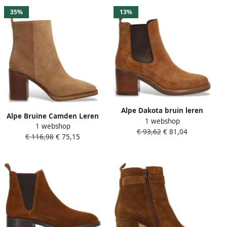
35%
13%
Alpe Dakota bruin leren
Alpe Bruine Camden Leren
1 webshop
enkellaarsjes
1 webshop
Enkellaarsjes
€ 93,62
€ 81,04
€ 116,98
€ 75,15