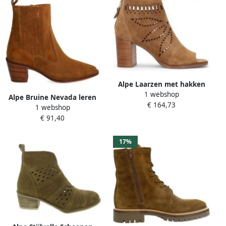
Alpe Laarzen met hakken
1 webshop
Botines Mujer Modèle 5094
Alpe Bruine Nevada leren
€ 164,73
11
1 webshop
enkellaarsjes
€ 91,40
17%