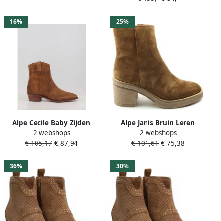
16%
25%
Alpe Cecile Baby Zijden
Alpe Janis Bruin Leren
2 webshops
2 webshops
enkellaarsjes
Enkellaarsjes
€ 105,17
€ 87,94
€ 101,61
€ 75,38
36%
30%