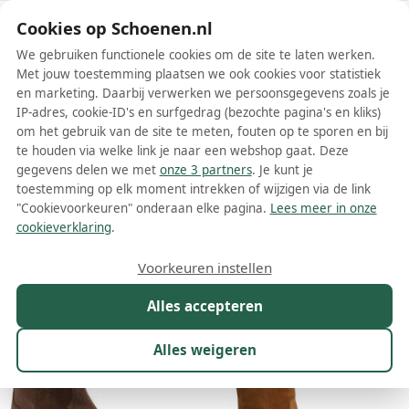
Schoenen.nl
Cookies op Schoenen.nl
We gebruiken functionele cookies om de site te laten werken.
Met jouw toestemming plaatsen we ook cookies voor statistiek
en marketing. Daarbij verwerken we persoonsgegevens zoals je
IP-adres, cookie-ID's en surfgedrag (bezochte pagina's en kliks)
om het gebruik van de site te meten, fouten op te sporen en bij
Wis filters
Alle filters
te houden via welke link je naar een webshop gaat. Deze
gegevens delen we met
onze 3 partners
. Je kunt je
Bruine Alpe dames enkellaarsjes
toestemming op elk moment intrekken of wijzigen via de link
"Cookievoorkeuren" onderaan elke pagina.
Lees meer in onze
Meer lezen
cookieverklaring
.
Maat
Merk
1
Kleur
1
Prijs
Materiaal
Voorkeuren instellen
44 resultaten:
Alles accepteren
29%
32%
Alles weigeren