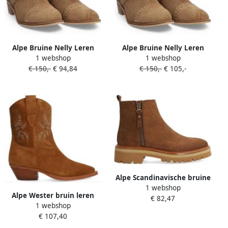
Alpe Bruine Nelly Leren
Alpe Bruine Nelly Leren
1 webshop
1 webshop
Enkellaarsjes
Enkellaarsjes
€ 150,-
€ 94,84
€ 150,-
€ 105,-
Alpe Scandinavische bruine
1 webshop
leren enkellaarsjes
Alpe Wester bruin leren
€ 82,47
1 webshop
enkellaarsjes
€ 107,40