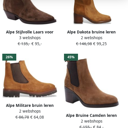
Alpe Stijlvolle Laars voor
Alpe Dakota bruine leren
3 webshops
2 webshops
dagelijks gebruik
laarzen
€ 135,-
€ 95,-
€ 146,98
€ 99,25
26%
45%
Alpe Militare bruin leren
2 webshops
enkellaarsjes
Alpe Bruine Camden leren
€ 86,78
€ 64,08
2 webshops
enkellaarsjes
€ 155,-
€ 84,-