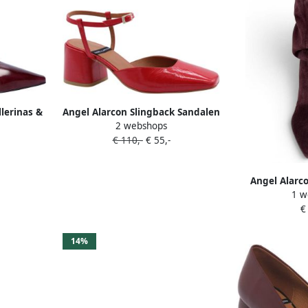
lerinas &
Angel Alarcon Slingback Sandalen
2 webshops
voor Salsa Dansen
€ 110,-
€ 55,-
Angel Alarco
1 w
afzak enkell
€
14%