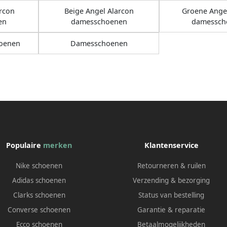
arcon
Beige Angel Alarcon
Groene Angel
en
damesschoenen
damessch
hoenen
Damesschoenen
Populaire
merken
Klantenservice
Nike schoenen
Retourneren & ruilen
Adidas schoenen
Verzending & bezorging
Clarks schoenen
Status van bestelling
Converse schoenen
Garantie & reparatie
Ecco schoenen
Betaalmogelijkheden