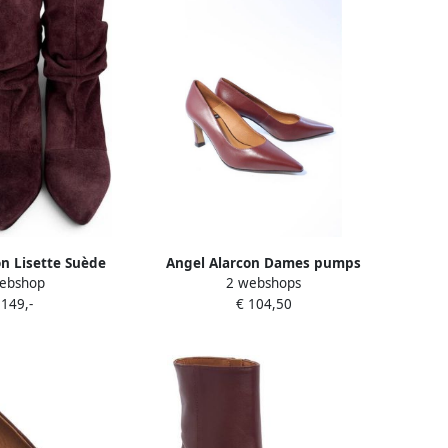
n Lisette Suède
Angel Alarcon Dames pumps
ebshop
2 webshops
aars kitten heel
bordeaux
 149,-
€ 104,50