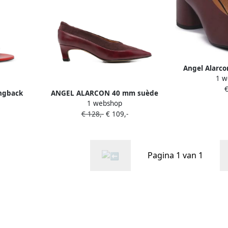
Angel Alarc
1 w
V
€
ngback
ANGEL ALARCON 40 mm suède
1 webshop
us Rood
pumps met puntige neus Rood
€ 128,-
€ 109,-
Pagina 1 van 1