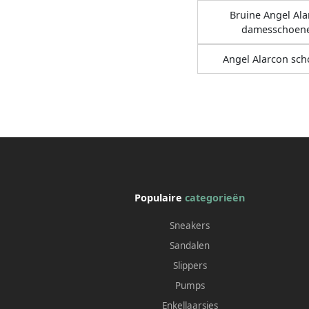
Bruine Angel Al
damesschoen
Angel Alarcon sc
Populaire
categorieën
Sneakers
Sandalen
Slippers
Pumps
Enkellaarsjes