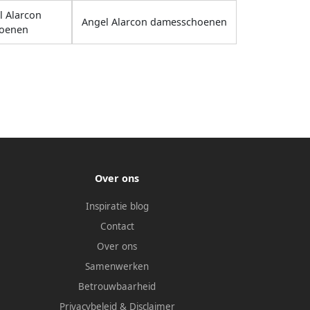
 Alarcon
Angel Alarcon damesschoenen
oenen
Over ons
Inspiratie blog
Contact
Over ons
Samenwerken
Betrouwbaarheid
Privacybeleid
&
Disclaimer