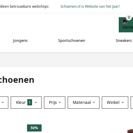
Alleen betrouwbare webshops
Schoenen.nl is Website van het Jaar!
Jongens
Sportschoenen
Sneakers
schoenen
Kleur
1
Prijs
Materiaal
Winkel
50%