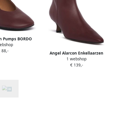
on Pumps BORDO
ebshop
OLGA
 88,-
Angel Alarcon Enkellaarzen
1 webshop
BORDO VOLGA
€ 139,-