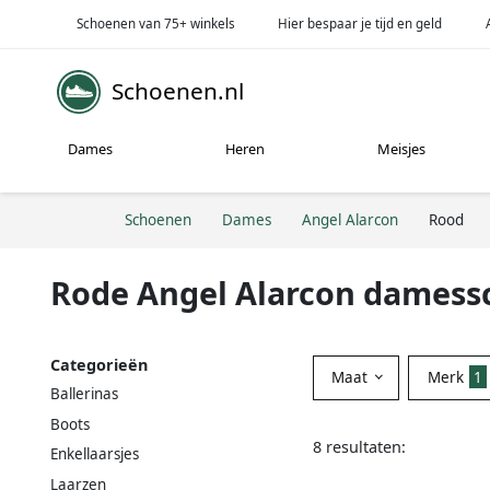
Schoenen van 75+ winkels
Hier bespaar je tijd en geld
Schoenen.nl
Dames
Heren
Meisjes
Schoenen
Dames
Angel Alarcon
Rood
Rode Angel Alarcon dames
Categorieën
Maat
Merk
1
Ballerinas
Boots
8 resultaten:
Enkellaarsjes
Laarzen