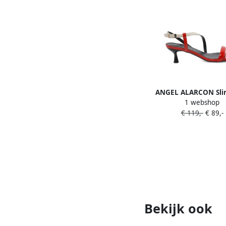
ANGEL ALARCON Sli
1 webshop
pumps met ronde ne
€ 119,-
€ 89,-
Bekijk ook