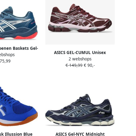
oenen Baskets Gel-
ASICS GEL-CUMUL Unisex
ebshops
maille respirante
2 webshops
Sneakers (1203A733-600)
 75,99
€ 149,99
€ 90,-
Bordeaux Burgundy met Roze
Accenten
sk Illussion Blue
ASICS Gel-NYC Midnight