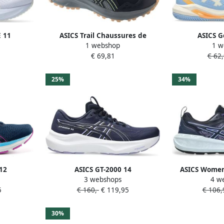
 11
ASICS Trail Chaussures de
ASICS G
1 webshop
1 w
chtblauw
running Trail Scout 3 mousse EVA
padelschoenen
€ 69,81
€ 62
résiliente
o
25%
34%
 12
ASICS GT-2000 14
ASICS Women
3 webshops
4 w
kerblauw
Hardloopschoenen dames
Trailrunningsc
5
€ 160,-
€ 119,95
€ 106,
Donkerblauw
30%