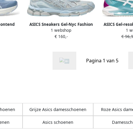
Contend
ASICS Sneakers Gel-Nyc Fashion
ASICS Gel-reso
1 webshop
1 w
Wear Volwassen
403 Kl
€ 160,-
€ 96,
Pagina 1 van 5
choenen
Grijze Asics damesschoenen
Roze Asics da
oenen
Asics schoenen
Damessch