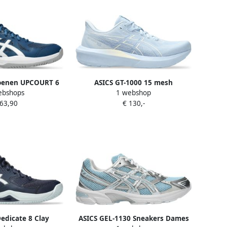
hoenen UPCOURT 6
ASICS GT-1000 15 mesh
ebshops
1 webshop
hikt voor handbal
hardloopschoenen lichtblauw
 63,90
€ 130,-
olleybal
Dedicate 8 Clay
ASICS GEL-1130 Sneakers Dames