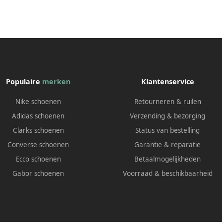
Populaire
merken
Klantenservice
Nike schoenen
Retourneren & ruilen
Adidas schoenen
Verzending & bezorging
Clarks schoenen
Status van bestelling
Converse schoenen
Garantie & reparatie
Ecco schoenen
Betaalmogelijkheden
Gabor schoenen
Voorraad & beschikbaarheid