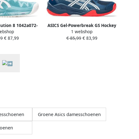
lution 8 1042a072-
ASICS Gel-Powerbreak GS Hockey
ebshop
1 webshop
eur Blauw
Hockeyschoenen Zaal
99
€ 87,99
€ 85,99
€ 83,99
messchoenen
Groene Asics damesschoenen
oenen