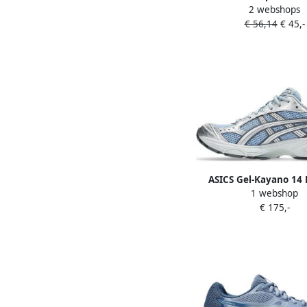
2 webshops
€ 56,14
€ 45,-
ASICS Gel-Kayano 14 
1 webshop
Grey Pure Silve
€ 175,-