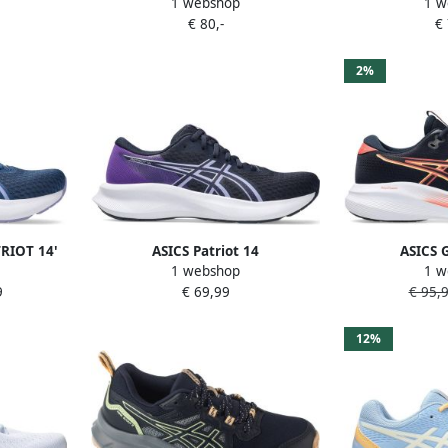
1 webshop
1 w
kerblauw
hardloopschoenen lichtblauw
Tennissc
€ 80,-
€
Donk
2%
RIOT 14'
ASICS Patriot 14
ASICS 
1 webshop
1 w
blauw
hardloopschoenen donkerblauw
hardloopscho
9
€ 69,99
€ 95,
paars
12%