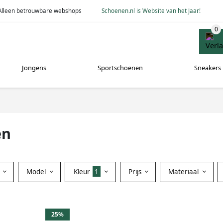
Alleen betrouwbare webshops
Schoenen.nl is Website van het Jaar!
Jongens
Sportschoenen
Sneakers
en
Model
Kleur
1
Prijs
Materiaal
25%