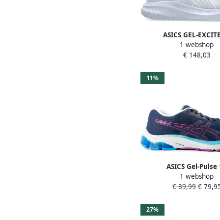
ASICS GEL-EXCITE
1 webshop
hardloopschoenen li
€ 148,03
ecru
11%
ASICS Gel-Pulse
1 webshop
hardloopschoenen don
€ 89,99
€ 79,9
roze blauw
27%