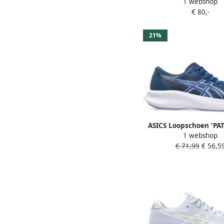
1 webshop
hardloopschoenen don
€ 80,-
21%
ASICS Loopschoen 'PAT
1 webshop
nachtblauw licht
€ 71,99
€ 56,5