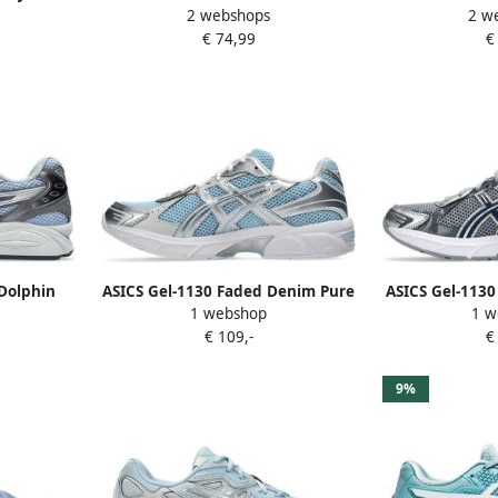
2 webshops
2 w
Trailrunningschoenen blauw
White Zaalsc
€ 74,99
€
Dolphin
ASICS Gel-1130 Faded Denim Pure
ASICS Gel-1130
1 webshop
1 w
r
Silver
€ 109,-
€
9%