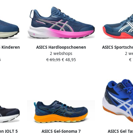
S Kinderen
ASICS Hardloopschoenen
ASICS Sportsch
2 webshops
2 w
Chaussures de running gt-1000
Powerbreak GS 
5
€ 69,95
€ 48,95
€
14 gs maille respirante
en JOLT 5
ASICS Gel-Sonoma 7
ASICS Gel Ta