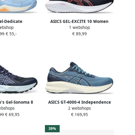
el-Dedicate
ASICS GEL-EXCITE 10 Women
ebshop
1 webshop
 lichtblauw ecru
Midnight Coral Reef Hardlopen
,95
€ 55,-
€ 89,99
ranje
's Gel-Sonoma 8
ASICS GT-4000-4 Independence
ebshops
2 webshops
hoenen grijs blauw
Blue Energy Aqua
99
€ 69,95
€ 169,95
39%