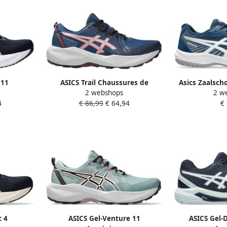
 11
ASICS Trail Chaussures de
Asics Zaalsc
2 webshops
2 w
kerblauw
running gel-venture 11 bleu
bijzonder gesc
4
€ 86,99
€ 64,94
€
en v
t 4
ASICS Gel-Venture 11
ASICS Gel-