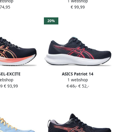
ebshop
1 webshop
hoenen dames
Blauw Mesh Synthetisch
 74,95
€ 99,99
erblauw
20%
GEL-EXCITE
ASICS Patriot 14
ebshop
1 webshop
enen donkerblauw
hardloopschoenen donkerblauw
99
€ 93,99
€ 65,-
€ 52,-
roze
fuchsia