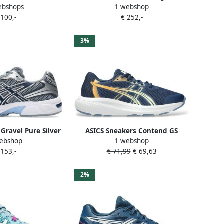
ebshops
1 webshop
hoen Hockeystick
 100,-
€ 252,-
3%
 Gravel Pure Silver
ASICS Sneakers Contend GS
ebshop
1 webshop
 153,-
€ 71,99
€ 69,63
2%