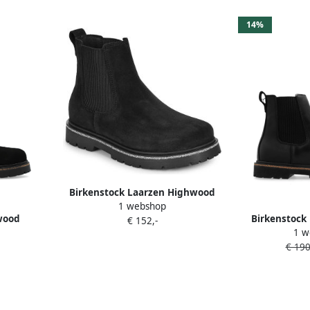
14%
Birkenstock Laarzen Highwood
1 webshop
Slip On Mid W LEVE Black
wood
Birkenstock
€ 152,-
1 w
art
laarz
€ 190