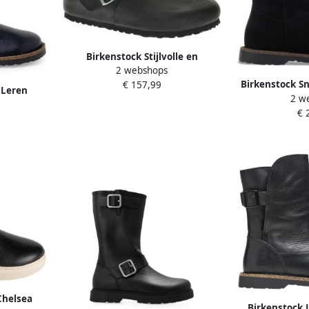
Birkenstock Stijlvolle en
2 webshops
Comfortabele Enkelhoge
Birkenstock S
€ 157,99
Sandalen Zwart Unisex
 Leren
2 w
Uppsala Z
vallend
€ 
Dames
Chelsea
Birkenstock 