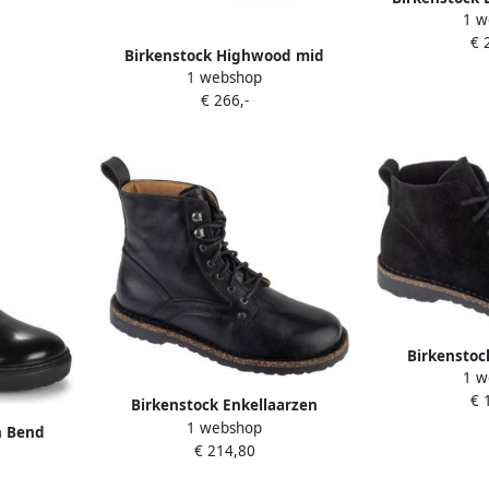
en
1 w
Uppsala 
€ 
Birkenstock Highwood mid
1 webshop
buckle-fastening ankle boots
€ 266,-
Zwart
Birkenstoc
1 w
Bottines 
€ 
Birkenstock Enkellaarzen
1 webshop
BRYSON S BLK CALZ S
n Bend
€ 214,80