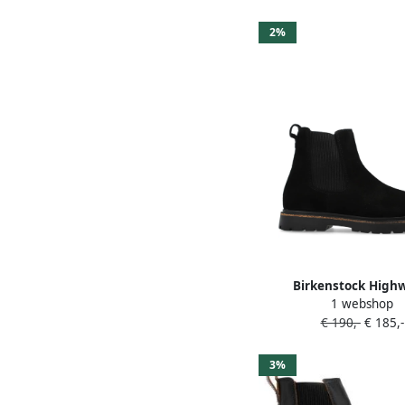
2%
Birkenstock High
1 webshop
enkellaarzen Zw
€ 190,-
€ 185,-
3%