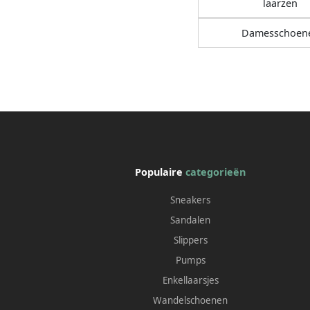
laarzen
Damesschoen
Populaire
categorieën
Sneakers
Sandalen
Slippers
Pumps
Enkellaarsjes
Wandelschoenen