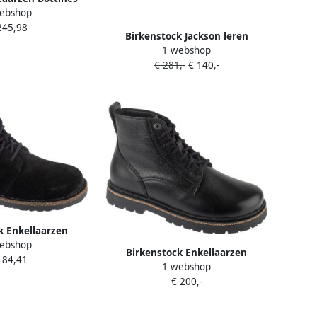
ebshop
Normal cuir
245,98
Birkenstock Jackson leren
1 webshop
enkellaarzen met veters Zwart
€ 281,-
€ 140,-
k Enkellaarzen
ebshop
Uppsala daim
Birkenstock Enkellaarzen
184,41
1 webshop
Highwood Lace Mid W
€ 200,-