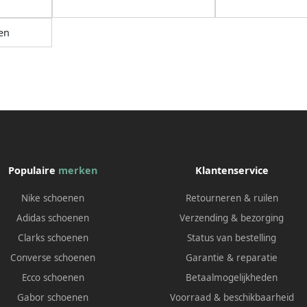
en
Populaire
merken
Klantenservice
Nike schoenen
Retourneren & ruilen
Adidas schoenen
Verzending & bezorging
Clarks schoenen
Status van bestelling
Converse schoenen
Garantie & reparatie
Ecco schoenen
Betaalmogelijkheden
Gabor schoenen
Voorraad & beschikbaarheid