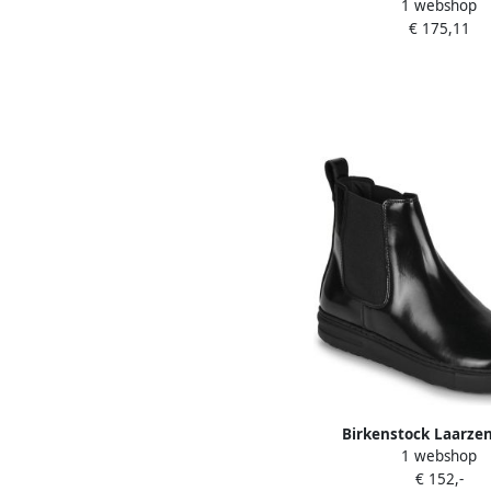
1 webshop
Regular Laarz
€ 175,11
Birkenstock Laarze
1 webshop
Chelsea
€ 152,-