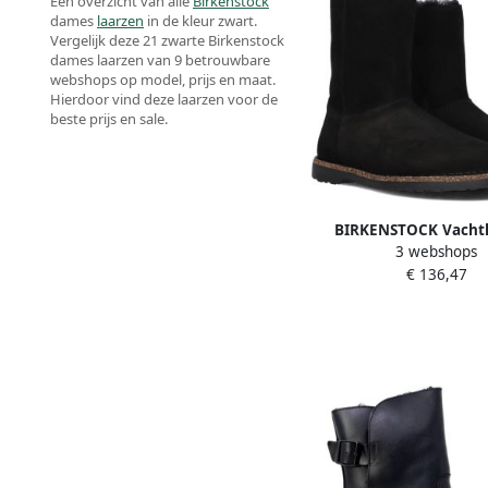
Een overzicht van alle
Birkenstock
dames
laarzen
in de kleur zwart.
Vergelijk deze 21 zwarte Birkenstock
dames laarzen van 9 betrouwbare
webshops op model, prijs en maat.
Hierdoor vind deze laarzen voor de
beste prijs en sale.
BIRKENSTOCK Vachtl
3 webshops
Dames Uppsala Zip S
€ 136,47
Maat: 36 Materiaal: Su
Zwart