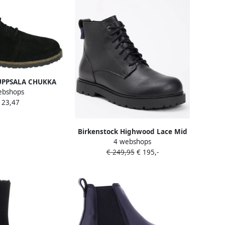
 UPPSALA CHUKKA
ebshops
G SUEDE Hoge
123,47
kersHoge
terbootsDames
hoenenDames
Birkenstock Highwood Lace Mid
tijd half-hoogHalf-
4 webshops
Waterproof LENA Hoge schoenen
hoenenHeren
€ 249,95
€ 195,-
Regular zwart
Heren sneakers
wart