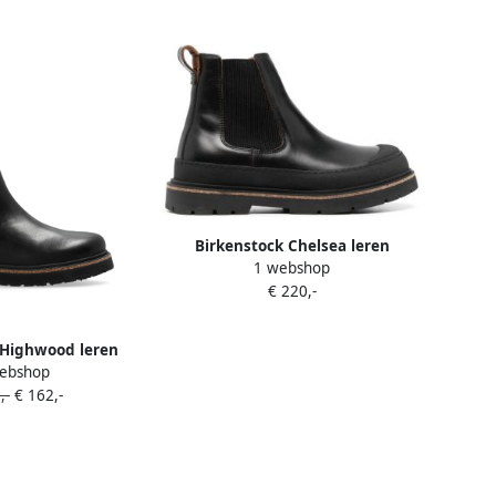
Birkenstock Chelsea leren
1 webshop
laarzen Zwart
€ 220,-
 Highwood leren
ebshop
en Zwart
,-
€ 162,-