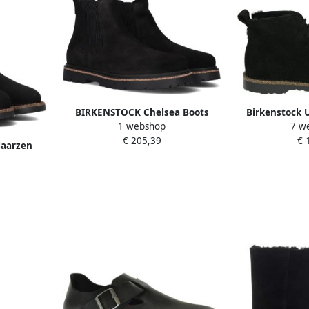
BIRKENSTOCK Chelsea Boots
Birkenstock
1 webshop
7 w
Dames Highwood Slip On Mid W
SHEARLIN
€ 205,39
€ 
Maat: 39 Materiaal: Suède Kleur:
snea
aarzen
Zwart
sneakersVe
hearling
vetersc
ède Kleur:
sneakersVrije 
hoge sc
veterschoen
Z