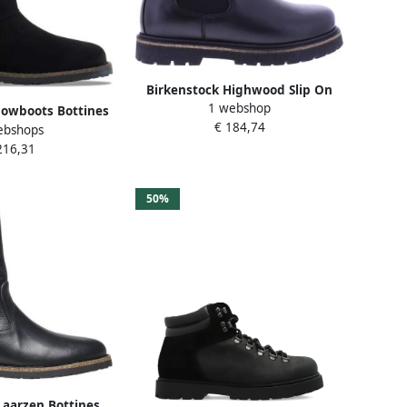
Birkenstock Highwood Slip On
1 webshop
Boots Black Dames
nowboots Bottines
€ 184,74
ebshops
ip shearling
216,31
50%
Laarzen Bottines