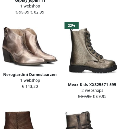
Replay Joplin 11
1 webshop
Veterschoen hoog
€ 99,99
€ 62,99
goudkleur
22%
Nerogiardini Dameslaarzen
1 webshop
Goudkleurig Yellow Dames
Mexx Kids XX825571-595
€ 143,20
2 webshops
Meisjes Biker Boots Goud
€ 89,95
€ 69,95
Leer Veters