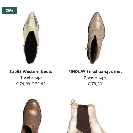
25%
Sub55 Western boots
FINDLAY Enkellaarsjes met
3 webshops
2 webshops
Enkellaarsjes Hak
rits
€ 79,99
€ 59,99
€ 79,90
Goudkleur