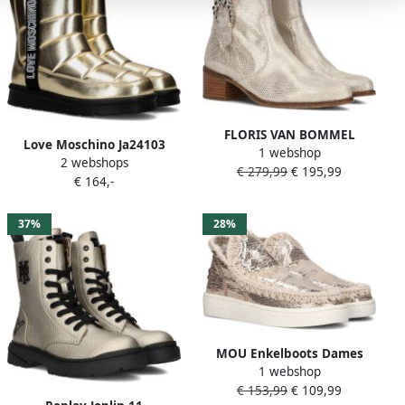
FLORIS VAN BOMMEL
Love Moschino Ja24103
1 webshop
Enkellaarsjes Dames Sfw-
2 webshops
Enkelboots Enkellaarsjes
€ 279,99
€ 195,99
50065 Evi Maat: 42
€ 164,-
Dames Goud
Materiaal: Leer Kleur:
Goudkleurig
37%
28%
MOU Enkelboots Dames
1 webshop
Eskimo Sneaker Maat: 36
€ 153,99
€ 109,99
Kleur: Goud