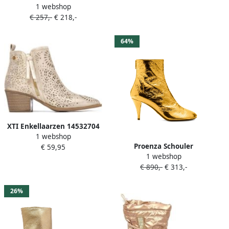
1 webshop
puntige neus Goud
€ 257,-
€ 218,-
64%
XTI Enkellaarzen 14532704
1 webshop
Proenza Schouler
€ 59,95
1 webshop
Enkellaarzen Goud
€ 890,-
€ 313,-
26%