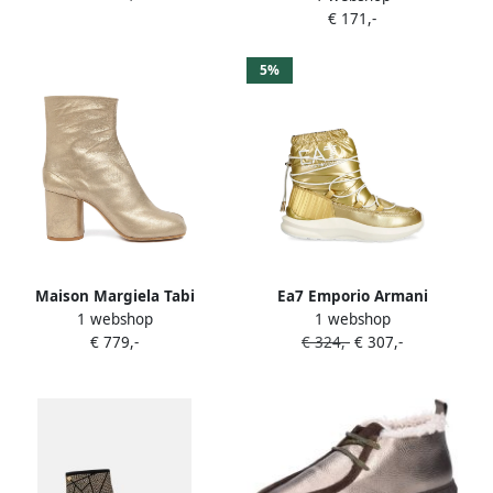
€ 171,-
5%
Maison Margiela Tabi
Ea7 Emporio Armani
1 webshop
1 webshop
enkellaarzen met blokhak
Metallic gewatteerde
€ 779,-
€ 324,-
€ 307,-
Goud
enkellaarzen R369 GOLD