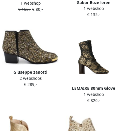
Gabor Roze leren
1 webshop
enkellaarzen
1 webshop
enkellaarzen Pink Dames
€ 165,-
€ 80,-
€ 135,-
Giuseppe zanotti
2 webshops
Enkellaarzen
€ 289,-
LEMAIRE 80mm Glove
1 webshop
heeled ankle boots in
€ 820,-
laminated textured leather
Goud