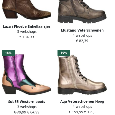
Laza i Phoebe Enkellaarsjes
Mustang Veterschoenen
5 webshops
Leer Gold Brown
4 webshops
Hoog Veterschoenen Hoog
€ 134,99
€ 82,39
Goudkleur
18%
19%
Aqa Veterschoenen Hoog
Sub55 Western boots
4 webshops
Veterschoenen Hoog
3 webshops
Enkellaarsjes Hak Rosé-
€ 159,99
€ 129,-
Goudkleur
€ 79,99
€ 64,99
goud