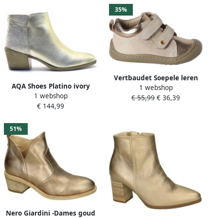
35%
Vertbaudet Soepele leren
AQA Shoes Platino ivory
1 webshop
laarsjes voor de eerste
1 webshop
kort laarsje A8919 B75B82
€ 55,99
€ 36,39
stapjes van baby's
€ 144,99
Goud
51%
Nero Giardini -Dames goud