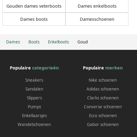
Gouden dames veterboots
Dames enkelboots
Dames boots
Damesschoenen
Dames
Boots
Enkelboots
Goud
Populaire
categorieën
Populaire
merken
Sneakers
Nike schoenen
Sandalen
Adidas schoenen
Slippers
Clarks schoenen
Pumps
Converse schoenen
Enkellaarsjes
Ecco schoenen
Wandelschoenen
Gabor schoenen