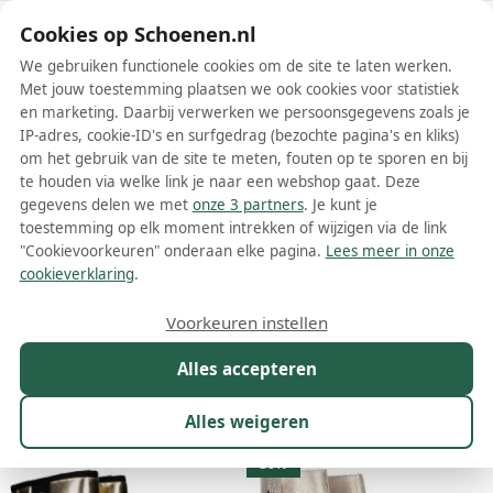
Schoenen.nl
Cookies op Schoenen.nl
We gebruiken functionele cookies om de site te laten werken.
Met jouw toestemming plaatsen we ook cookies voor statistiek
en marketing. Daarbij verwerken we persoonsgegevens zoals je
IP-adres, cookie-ID's en surfgedrag (bezochte pagina's en kliks)
om het gebruik van de site te meten, fouten op te sporen en bij
Wis filters
Alle filters
te houden via welke link je naar een webshop gaat. Deze
gegevens delen we met
onze 3 partners
. Je kunt je
Gouden dames enkelboots
toestemming op elk moment intrekken of wijzigen via de link
"Cookievoorkeuren" onderaan elke pagina.
Lees meer in onze
Meer lezen
cookieverklaring
.
Biker boots
Chelsea boots
Enkelboots
Veterboots
Voorkeuren instellen
Alles accepteren
Maat
Merk
Kleur
1
Prijs
Materiaal
Alles weigeren
54 resultaten:
30%