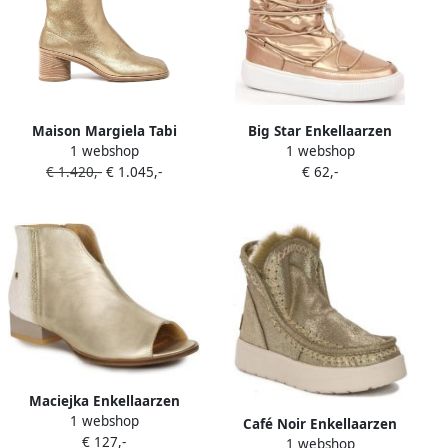
Maison Margiela Tabi
Big Star Enkellaarzen
1 webshop
1 webshop
enkellaarzen met blokhak
INT1783B
€ 1.420,-
€ 1.045,-
€ 62,-
Goud
Maciejka Enkellaarzen
1 webshop
0639425005
Café Noir Enkellaarzen
€ 127,-
1 webshop
NOIRDZ6110OROZ012