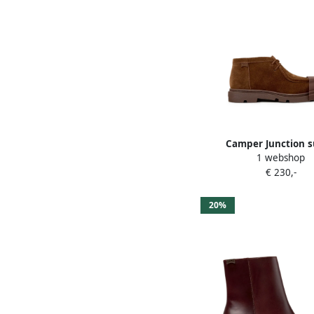
Camper Junction 
1 webshop
enkellaarzen Br
€ 230,-
20%