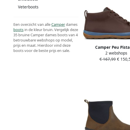
Veterboots
Een overzicht van alle
Camper
dames
boots
in de kleur bruin. Vergelijk deze
35 bruine Camper dames boots van 4
betrouwbare webshops op model,
prijs en maat. Hierdoor vind deze
Camper Peu Pist
boots voor de beste prijs en sale.
2 webshops
Enkellaarsjes Peu P
€ 167,99
€ 150,
Damen Donkerbr