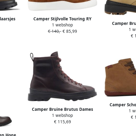
aarsjes
Camper Stijlvolle Touring RY
Camper Bru
1 webshop
art
Sneakers voor vrouwen
1 w
Enkellaarz
€ 140,-
€ 85,99
€ 
Camper Scho
Camper Bruine Brutus Dames
1 w
door blootsvoe
1 webshop
Enkellaarzen
€ 
stiksels
€ 115,69
en Hoge