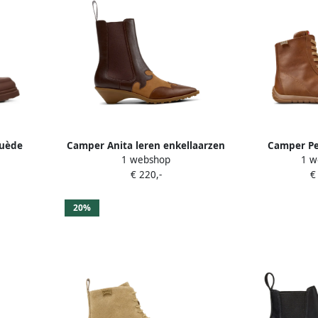
suède
Camper Anita leren enkellaarzen
Camper Pe
1 webshop
1 w
uin
met vlakken Bruin
enkella
€ 220,-
€
20%