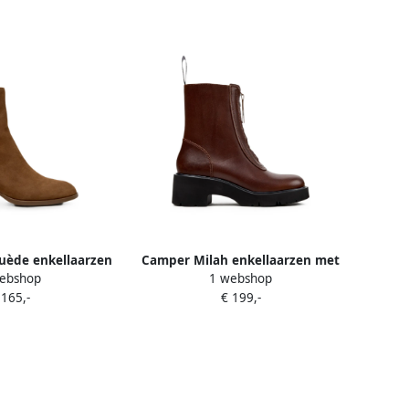
uède enkellaarzen
Camper Milah enkellaarzen met
ebshop
1 webshop
ruin
rits Bruin
 165,-
€ 199,-