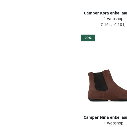
Camper Kora enkellaa
1 webshop
blokhak Bruin
€ 164,-
€ 101,-
20%
Camper Nina enkellaa
1 webshop
elastisch vlak Br