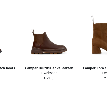
tch boots
Camper Brutus+ enkellaarzen
Camper Kora s
1 webshop
1 w
Bruin
B
€ 210,-
€