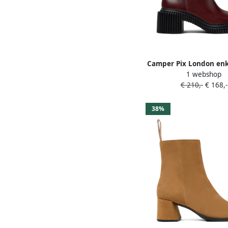
Camper Pix London enk
1 webshop
Bruin
€ 210,-
€ 168,-
38%