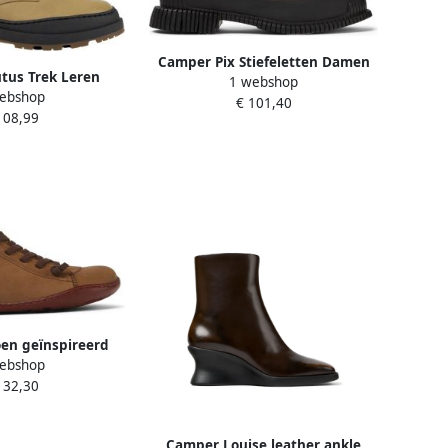
Camper Pix Stiefeletten Damen
tus Trek Leren
1 webshop
Donkerbruin
ebshop
en Beige Dames
€ 101,40
108,99
en geïnspireerd
ebshop
ts lopen met 360°
132,30
 Brown Dames
Camper Louise leather ankle