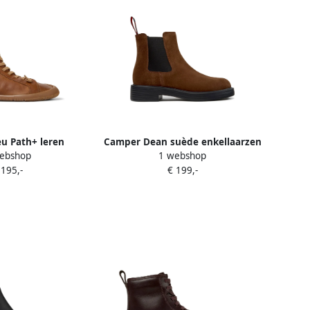
u Path+ leren
Camper Dean suède enkellaarzen
ebshop
1 webshop
arzen Bruin
Bruin
 195,-
€ 199,-