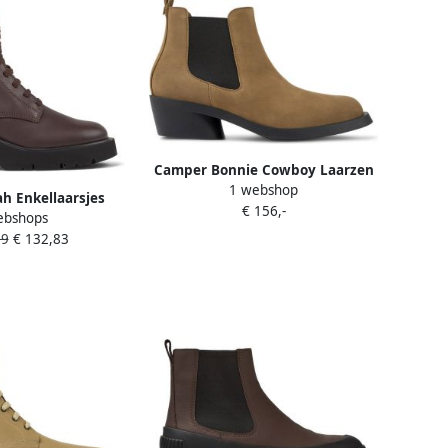
Camper Bonnie Cowboy Laarzen
1 webshop
Tijdloos Ontwerp Brown Dames
h Enkellaarsjes
€ 156,-
ebshops
onkerbruin
99
€ 132,83