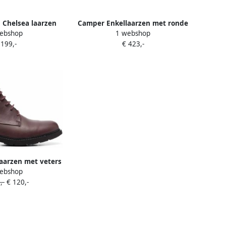
Chelsea laarzen
Camper Enkellaarzen met ronde
ebshop
1 webshop
ruin
neus Bruin
 199,-
€ 423,-
aarzen met veters
ebshop
ruin
,-
€ 120,-