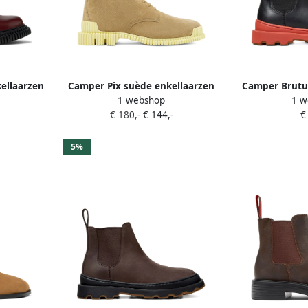
ellaarzen
Camper Pix suède enkellaarzen
Camper Brutus
1 webshop
1 w
Bruin
met elastisc
€ 180,-
€ 144,-
€
5%