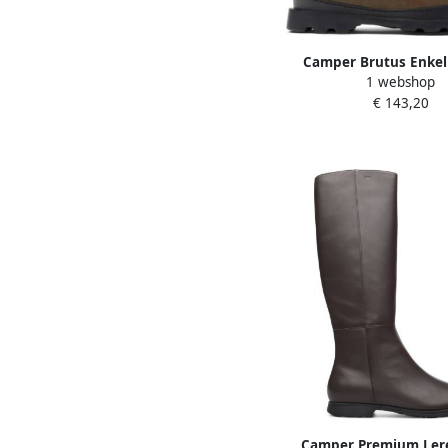
Camper Brutus Enkell
1 webshop
Damen Bruin Zw
€ 143,20
Camper Premium Ler