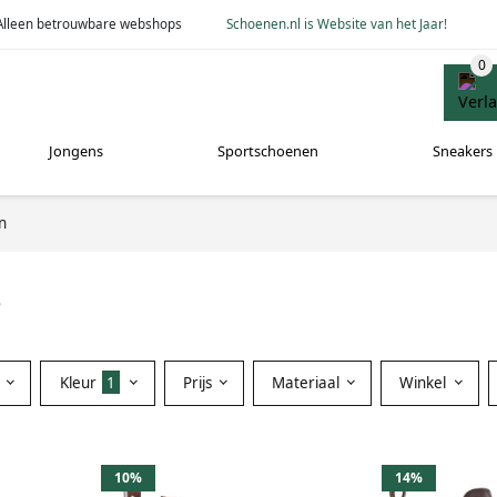
Alleen betrouwbare webshops
Schoenen.nl is Website van het Jaar!
Jongens
Sportschoenen
Sneakers
n
s
Kleur
1
Prijs
Materiaal
Winkel
10%
14%