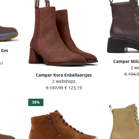
a Gm
ista Gm
Camper Mila
51
uin
2 w
Damen D
€ 154,
Camper Kora Enkellaarsjes
2 webshops
Damen Donkerbruin
€ 137,99
€ 123,19
38%