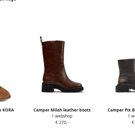
ames
n KORA
Camper Milah leather boots
Camper Pix Be
1 webshop
1 w
Bruin
B
€ 270,-
€