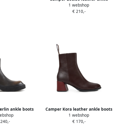
1 webshop
boots Bruin
€ 210,-
rlin ankle boots
Camper Kora leather ankle boots
ebshop
1 webshop
ruin
Bruin
 240,-
€ 170,-