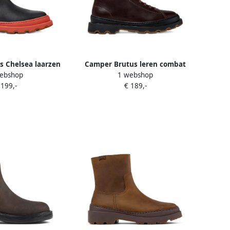
 Chelsea laarzen
Camper Brutus leren combat
ebshop
1 webshop
he vlakken Bruin
boots met veters Bruin
 199,-
€ 189,-