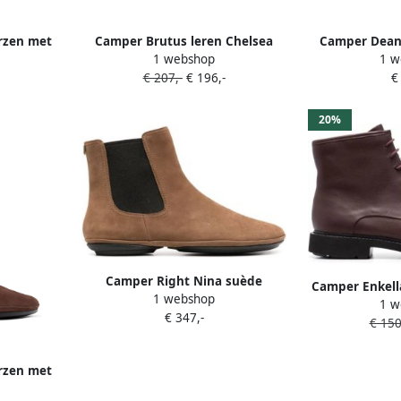
rzen met
Camper Brutus leren Chelsea
Camper Dean 
1 webshop
1 w
laarzen met elastische vlakken
B
€ 207,-
€ 196,-
€
Bruin
20%
Camper Right Nina suède
Camper Enkell
1 webshop
enkellaarzen Bruin
1 w
B
€ 347,-
€ 150
rzen met
uin