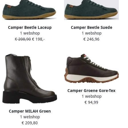
Camper Beetle Laceup
Camper Beetle Suede
1 webshop
1 webshop
Sneaker Casual Style Wo
LaceUp Sneakers Wo Green
€ 208,90
€ 198,-
€ 246,96
Green
Camper Groene Gore-Tex
1 webshop
Dames Sneakers Drift Trail
€ 94,99
Green Dames
Camper MILAH Groen
1 webshop
€ 209,80