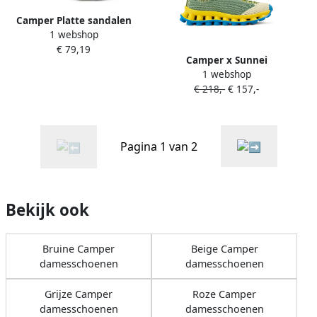
Camper Platte sandalen
1 webshop
KRSS
€ 79,19
Camper x Sunnei
1 webshop
Pelotissima gestreepte
€ 218,-
€ 157,-
gebreide sneakers Groen
Pagina 1 van 2
Bekijk ook
Bruine Camper
Beige Camper
damesschoenen
damesschoenen
Grijze Camper
Roze Camper
damesschoenen
damesschoenen