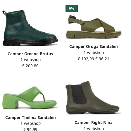
6%
Camper Oruga Sandalen
1 webshop
Damen Medium Groen
Camper Groene Brutus
€ 102,99
€ 96,21
1 webshop
Dameslaars Green Dames
€ 209,80
Camper Thelma Sandalen
Camper Right Nina
1 webshop
Vrouwelijk en Stijlvol Green
1 webshop
Enkellaarsjes Damen
€ 94,99
Dames