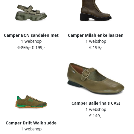
Camper BCN sandalen met
Camper Milah enkellaarzen
1 webshop
1 webshop
klittenband en plateauzool
met rits Groen
€ 235,-
€ 199,-
€ 199,-
Groen
Camper Ballerina's CASI
1 webshop
MYRA
€ 149,-
Camper Drift Walk suède
1 webshop
sneakers Groen