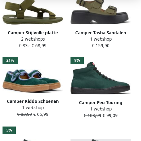
Camper Stijlvolle platte
Camper Tasha Sandalen
2 webshops
1 webshop
sandalen voor
Tasha Damen Medium
€ 83,-
€ 68,99
€ 159,90
Groen
21%
9%
Camper Kiddo Schoenen
Camper Peu Touring
1 webshop
Groen
1 webshop
Sneaker Damen
€ 83,99
€ 65,99
€ 108,99
€ 99,09
Donkergroen
5%