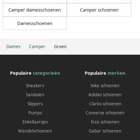
Camper damesschoenen
Camper schoenen
Damesschoenen
Dames
Camper
Groen
Populaire
categorieën
Populaire
merken
Sneakers
Nike schoenen
Sandalen
Adidas schoenen
Slippers
Clarks schoenen
Pumps
Converse schoenen
Enkellaarsjes
Ecco schoenen
Wandelschoenen
Gabor schoenen