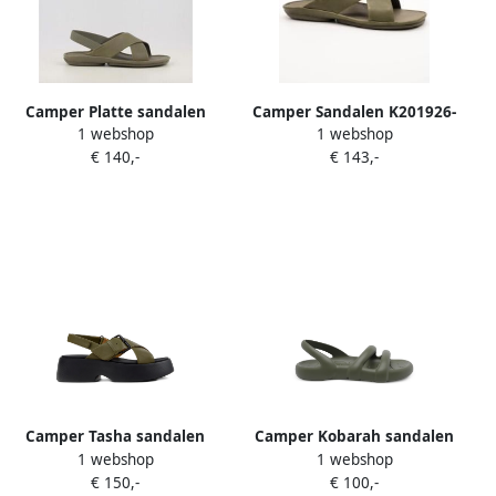
Camper Platte sandalen
Camper Sandalen K201926-
1 webshop
1 webshop
RIGHT ISLA K201926-004
004
€ 140,-
€ 143,-
Camper Tasha sandalen
Camper Kobarah sandalen
1 webshop
1 webshop
met gesp Groen
Groen
€ 150,-
€ 100,-