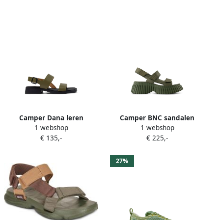
Camper Dana leren
Camper BNC sandalen
1 webshop
1 webshop
sandalen Groen
Groen
€ 135,-
€ 225,-
27%