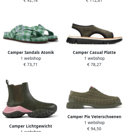
€ 92,18
€ 112,61
Camper Sandals Atonik
Camper Casual Platte
1 webshop
1 webshop
K201355 Groen Dames
Sandalen voor Vrouwen
€ 73,71
€ 78,27
Green Dames
Camper Pix Veterschoenen
1 webshop
Green Dames
Camper Lichtgewicht
€ 94,50
1 webshop