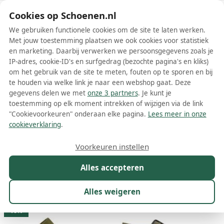
Schoenen.nl
Cookies op Schoenen.nl
We gebruiken functionele cookies om de site te laten werken.
Met jouw toestemming plaatsen we ook cookies voor statistiek
en marketing. Daarbij verwerken we persoonsgegevens zoals je
IP-adres, cookie-ID's en surfgedrag (bezochte pagina's en kliks)
om het gebruik van de site te meten, fouten op te sporen en bij
Wis filters
Alle filters
te houden via welke link je naar een webshop gaat. Deze
gegevens delen we met
onze 3 partners
. Je kunt je
Groene Camper damesschoenen
toestemming op elk moment intrekken of wijzigen via de link
"Cookievoorkeuren" onderaan elke pagina.
Lees meer in onze
Meer lezen
cookieverklaring
.
Ballerinas
Boots
Enkellaarsjes
Laarzen
Loafers
Plat
Voorkeuren instellen
Alles accepteren
Maat
Merk
1
Kleur
1
Prijs
Materiaal
Alles weigeren
68 resultaten:
16%