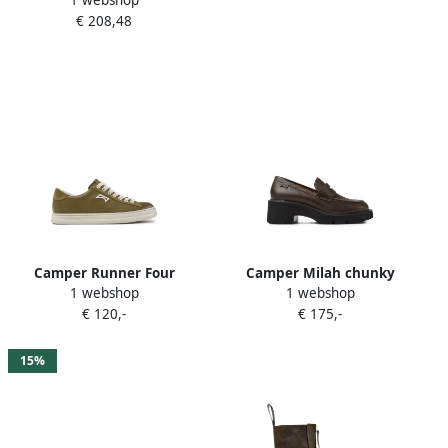
Enkellaarzen Pelotas Mars
€ 208,48
Groen Dames
Camper Runner Four
Camper Milah chunky
1 webshop
1 webshop
sneakers Groen
loafers Groen
€ 120,-
€ 175,-
15%