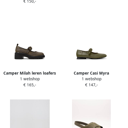
€ 150,-
Camper Milah leren loafers
Camper Casi Myra
1 webshop
1 webshop
Groen
ballerina's met gesp Groen
€ 165,-
€ 147,-