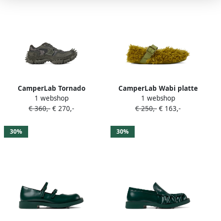
CamperLab Tornado
CamperLab Wabi platte
1 webshop
1 webshop
sneakers met studs Groen
pumps met gesp Groen
€ 360,-
€ 270,-
€ 250,-
€ 163,-
30%
30%