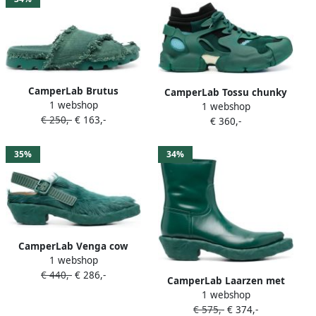
CamperLab Brutus
CamperLab Tossu chunky
1 webshop
sandalen Groen
1 webshop
sneakers Groen
€ 250,-
€ 163,-
€ 360,-
35%
34%
CamperLab Venga cow
1 webshop
laarzen Groen
€ 440,-
€ 286,-
CamperLab Laarzen met
1 webshop
textuur Groen
€ 575,-
€ 374,-