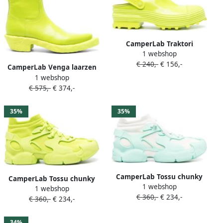
CamperLab Traktori
1 webshop
klompen Groen
€ 240,-
€ 156,-
CamperLab Venga laarzen
1 webshop
met chunky zool Groen
€ 575,-
€ 374,-
35%
35%
CamperLab Tossu chunky
CamperLab Tossu chunky
1 webshop
sneakers Groen
1 webshop
sneakers Groen
€ 360,-
€ 234,-
€ 360,-
€ 234,-
34%