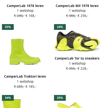
CamperLab 1978 leren
CamperLab Mil 1978 leren
1 webshop
1 webshop
pumps met dubbele gesp
loafers Groen
€ 240,-
€ 168,-
€ 366,-
€ 256,-
Groen
35%
34%
CamperLab Tor ta sneakers
1 webshop
met vlakken Groen
€ 350,-
€ 228,-
CamperLab Traktori leren
1 webshop
laarzen Groen
€ 285,-
€ 185,-
34%
35%