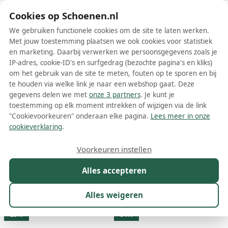
Schoenen.nl
Cookies op Schoenen.nl
We gebruiken functionele cookies om de site te laten werken.
Met jouw toestemming plaatsen we ook cookies voor statistiek
en marketing. Daarbij verwerken we persoonsgegevens zoals je
IP-adres, cookie-ID's en surfgedrag (bezochte pagina's en kliks)
om het gebruik van de site te meten, fouten op te sporen en bij
Wis filters
Alle filters
te houden via welke link je naar een webshop gaat. Deze
gegevens delen we met
onze 3 partners
. Je kunt je
Groene CamperLab damesschoenen
toestemming op elk moment intrekken of wijzigen via de link
"Cookievoorkeuren" onderaan elke pagina.
Lees meer in onze
Meer lezen
cookieverklaring
.
Laarzen
Loafers
Muiltjes
Pumps
Sandalen
Sneakers
Voorkeuren instellen
Alles accepteren
Maat
Merk
1
Kleur
1
Prijs
Materiaal
Alles weigeren
14 resultaten:
25%
34%