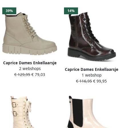
39%
14%
Caprice Dames Enkellaarsje
2 webshops
9-26207-41 123 G-breedte
Caprice Dames Enkellaarsje
€ 129,95
€ 79,03
1 webshop
9-25217-43 546 G-breedte
€ 116,95
€ 99,95