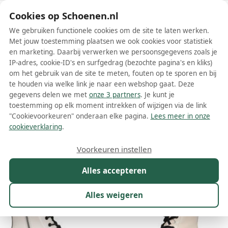
Schoenen.nl
Cookies op Schoenen.nl
We gebruiken functionele cookies om de site te laten werken.
Met jouw toestemming plaatsen we ook cookies voor statistiek
en marketing. Daarbij verwerken we persoonsgegevens zoals je
IP-adres, cookie-ID's en surfgedrag (bezochte pagina's en kliks)
om het gebruik van de site te meten, fouten op te sporen en bij
Wis filters
Alle filters
te houden via welke link je naar een webshop gaat. Deze
gegevens delen we met
onze 3 partners
. Je kunt je
Witte CAPRICE dames laarzen
toestemming op elk moment intrekken of wijzigen via de link
"Cookievoorkeuren" onderaan elke pagina.
Lees meer in onze
Meer lezen
cookieverklaring
.
Maat
Merk
1
Kleur
1
Prijs
Materiaal
Voorkeuren instellen
14 resultaten:
Alles accepteren
11%
Alles weigeren