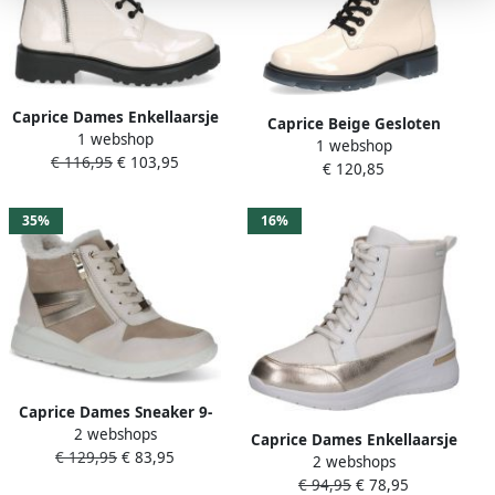
Caprice Dames Enkellaarsje
Caprice Beige Gesloten
1 webshop
9-25217-43 122 G-breedte
1 webshop
Booties Enkellaarzen Beige
€ 116,95
€ 103,95
€ 120,85
Dames
35%
16%
Caprice Dames Sneaker 9-
2 webshops
25252-45 130 H-breedte
Caprice Dames Enkellaarsje
€ 129,95
€ 83,95
2 webshops
9-26106-43 197 H-breedte
€ 94,95
€ 78,95