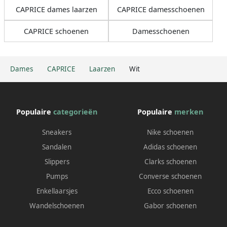
CAPRICE dames laarzen
CAPRICE damesschoenen
CAPRICE schoenen
Damesschoenen
Dames
CAPRICE
Laarzen
Wit
Populaire
categorieën
Populaire
merken
Sneakers
Nike schoenen
Sandalen
Adidas schoenen
Slippers
Clarks schoenen
Pumps
Converse schoenen
Enkellaarsjes
Ecco schoenen
Wandelschoenen
Gabor schoenen