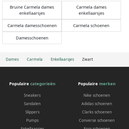
Bruine Carmela dames
Carmela dames
enkellaarsjes
enkellaarsjes
Carmela damesschoenen
Carmela schoenen
Damesschoenen
Dames
Carmela
Enkellaarsjes
Zwart
Populaire
categorieën
Populaire
merken
Sneakers
Nike schoenen
Sandalen
Adidas schoenen
Slippers
Clarks schoenen
Pumps
Converse schoenen
Enkellaarsjes
Ecco schoenen