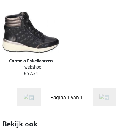
Carmela Enkellaarzen
1 webshop
16182101
€ 92,84
Pagina 1 van 1
Bekijk ook