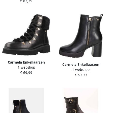
€ 82,39
Carmela Enkellaarzen
Carmela Enkellaarzen
1 webshop
16266801
1 webshop
162602c
€ 69,99
€ 69,99