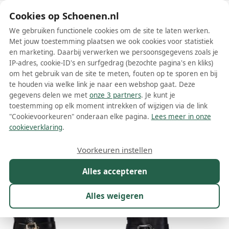
Schoenen.nl
Cookies op Schoenen.nl
We gebruiken functionele cookies om de site te laten werken.
Met jouw toestemming plaatsen we ook cookies voor statistiek
en marketing. Daarbij verwerken we persoonsgegevens zoals je
IP-adres, cookie-ID's en surfgedrag (bezochte pagina's en kliks)
om het gebruik van de site te meten, fouten op te sporen en bij
Wis filters
Alle filters
te houden via welke link je naar een webshop gaat. Deze
gegevens delen we met
onze 3 partners
. Je kunt je
Zwarte Carmela dames
toestemming op elk moment intrekken of wijzigen via de link
enkellaarsjes
"Cookievoorkeuren" onderaan elke pagina.
Lees meer in onze
cookieverklaring
.
Meer lezen
Voorkeuren instellen
Maat
Merk
1
Kleur
1
Prijs
Materiaal
Alles accepteren
11 resultaten:
Alles weigeren