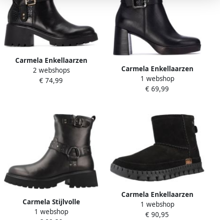
Carmela Enkellaarzen
Carmela Enkellaarzen
2 webshops
162565-BLACK
1 webshop
162533c
€ 74,99
€ 69,99
Carmela Enkellaarzen
Carmela Stijlvolle
1 webshop
16252903
1 webshop
Enkellaarzen Black Dames
€ 90,95