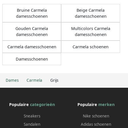
Bruine Carmela
Beige Carmela
damesschoenen
damesschoenen
Gouden Carmela
Multicolors Carmela
damesschoenen
damesschoenen
Carmela damesschoenen
Carmela schoenen
Damesschoenen
Dames
Carmela
Grijs
Populaire
categorieën
Populaire
merken
Sneakers
Nike schoenen
Sandalen
Adidas schoenen