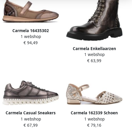
Carmela 16435302
1 webshop
Schoenen Bruin Vrouw
€ 94,49
Carmela Enkellaarzen
1 webshop
162549c
€ 63,99
Carmela Casual Sneakers
Carmela 162339 Schoen
1 webshop
1 webshop
voor Vrouwen
LEIDEN
€ 67,99
€ 79,16