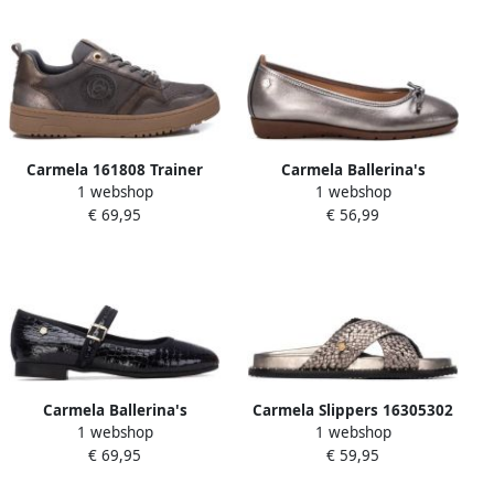
Carmela 161808 Trainer
Carmela Ballerina's
1 webshop
1 webshop
GRIJS
16198505c
€ 69,95
€ 56,99
Carmela Ballerina's
Carmela Slippers 16305302
1 webshop
1 webshop
16256104
€ 69,95
€ 59,95