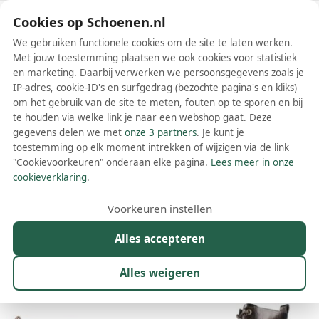
Schoenen.nl
Cookies op Schoenen.nl
We gebruiken functionele cookies om de site te laten werken.
Met jouw toestemming plaatsen we ook cookies voor statistiek
en marketing. Daarbij verwerken we persoonsgegevens zoals je
IP-adres, cookie-ID's en surfgedrag (bezochte pagina's en kliks)
om het gebruik van de site te meten, fouten op te sporen en bij
Wis filters
Alle filters
te houden via welke link je naar een webshop gaat. Deze
gegevens delen we met
onze 3 partners
. Je kunt je
Grijze Carmela damesschoenen
toestemming op elk moment intrekken of wijzigen via de link
"Cookievoorkeuren" onderaan elke pagina.
Lees meer in onze
Meer lezen
cookieverklaring
.
Ballerinas
Boots
Enkellaarsjes
Laarzen
Pumps
Slipp
Voorkeuren instellen
Alles accepteren
Maat
Merk
1
Kleur
1
Prijs
Materiaal
Alles weigeren
9 resultaten: