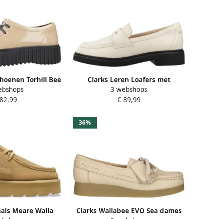
choenen Torhill Bee
Clarks Leren Loafers met
ebshops
3 webshops
atent
Prachtige Rand
 82,99
€ 89,99
36%
nals Meare Walla
Clarks Wallabee EVO Sea dames