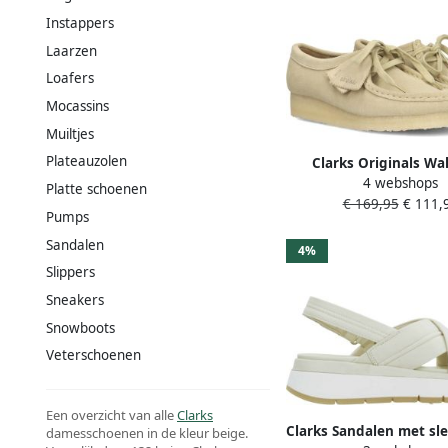
Instappers
Laarzen
Loafers
Mocassins
Muiltjes
Plateauzolen
Clarks Originals Wa
4 webshops
Womens Maple S
Platte schoenen
€ 169,95
€ 111,
Schoenmaat 36 Sne
Pumps
261333044
Sandalen
4%
Slippers
Sneakers
Snowboots
Veterschoenen
Een overzicht van alle
Clarks
Clarks Sandalen met sl
damesschoenen in de kleur beige.