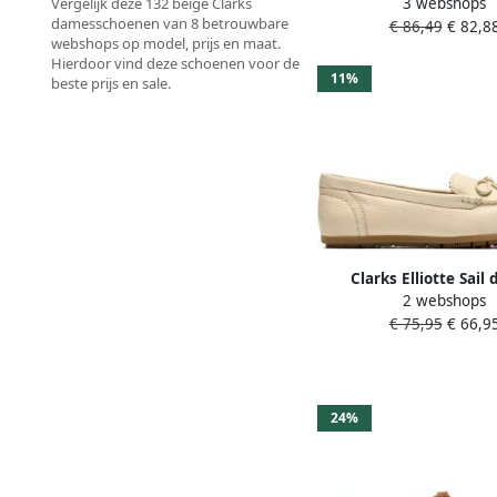
3 webshops
Vergelijk deze 132 beige Clarks
E25-TUSCAN-C
damesschoenen van 8 betrouwbare
€ 86,49
€ 82,8
webshops op model, prijs en maat.
Hierdoor vind deze schoenen voor de
11%
beste prijs en sale.
Clarks Elliotte Sail
2 webshops
instapper beig
€ 75,95
€ 66,9
24%