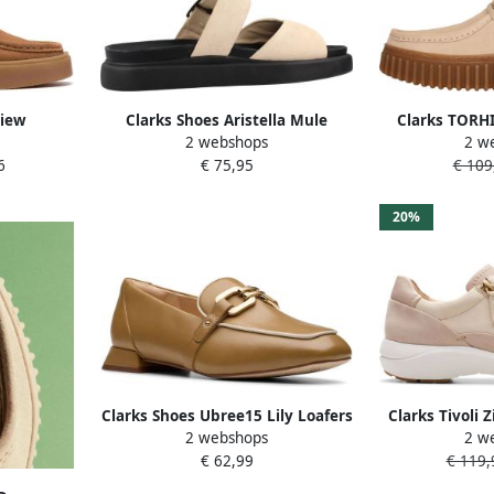
view
Clarks Shoes Aristella Mule
Clarks TORH
2 webshops
2 w
 2 Vrouw
Sandalen Beige Vrouw
slippe
6
€ 75,95
€ 109
damesschoe
20%
Clarks Shoes Ubree15 Lily Loafers
Clarks Tivoli
2 webshops
2 w
Bruin Vrouw
B
€ 62,99
€ 119,