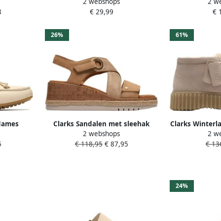
2 webshops
2 w
R
26176959c
Dames Beig
8
€ 29,99
€ 
26%
61%
 dames
Clarks Sandalen met sleehak
Clarks Winterl
2 webshops
2 w
e
Kidiki Sun
Desert boots
5
€ 118,95
€ 87,95
€ 136
markant
24%