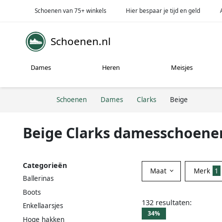
Schoenen van 75+ winkels
Hier bespaar je tijd en geld
Schoenen.nl
Dames
Heren
Meisjes
Schoenen
Dames
Clarks
Beige
Beige Clarks damesschoene
Categorieën
Maat
Merk
1
Ballerinas
Boots
132 resultaten:
Enkellaarsjes
34%
Hoge hakken