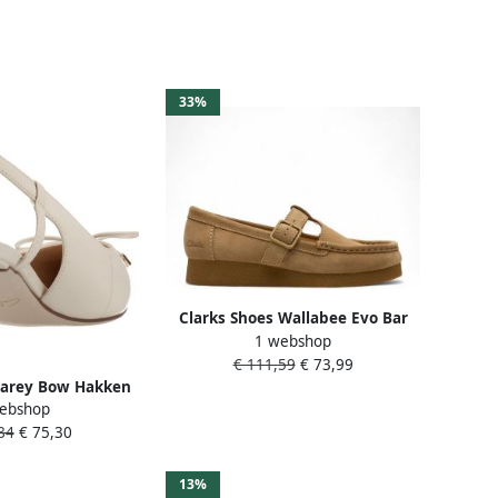
33%
Clarks Shoes Wallabee Evo Bar
1 webshop
Loafers Bruin Vrouw
€ 111,59
€ 73,99
Zarey Bow Hakken
ebshop
e Vrouw
84
€ 75,30
13%