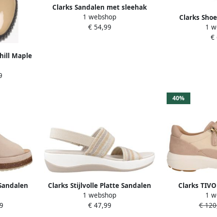
Clarks Sandalen met sleehak
1 webshop
Clarks Sho
26181470c
1 w
€ 54,99
Sandalen
€
hill Maple
9
40%
Sandalen
Clarks Stijlvolle Platte Sandalen
Clarks TIVO
1 webshop
1 w
Dames
Beige Dames
9
€ 47,99
€ 120