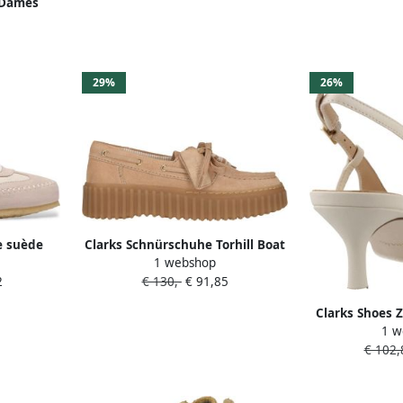
 Dames
Bee Ecru
5
29%
26%
e suède
Clarks Schnürschuhe Torhill Boat
1 webshop
n
2
€ 130,-
€ 91,85
Clarks Shoes 
1 w
Beig
€ 102,