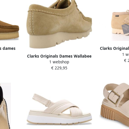
ks dames
Clarks Origina
1 w
 Wedge
Boot waterdi
Clarks Originals Dames Wallabee
€ 
ige
1 webshop
Veterschoen waterdicht beige
€ 229,95
suède