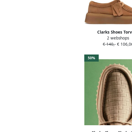
Clarks Shoes Tor
2 webshops
Bootschoenen Bruin 1
€ 140,-
€ 106,0
50%