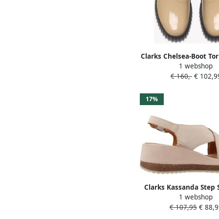
Clarks Chelsea-Boot Tor
1 webshop
€ 160,-
€ 102,9
17%
Clarks Kassanda Step 
1 webshop
voor dames Beige 
€ 107,95
€ 88,9