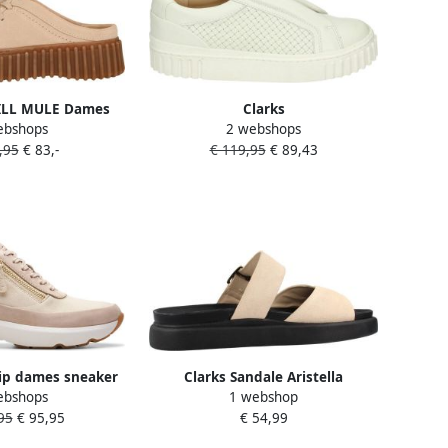
ILL MULE Dames
Clarks
ebshops
2 webshops
rsPopulaire
MAYHILL~BAY~~~~~~~~~~~~~~~~~~~
,95
€ 83,-
€ 119,95
€ 89,43
nen Wit beige
Instappers Wit beige
 Zip dames sneaker
Clarks Sandale Aristella
ebshops
1 webshop
eige
95
€ 95,95
€ 54,99