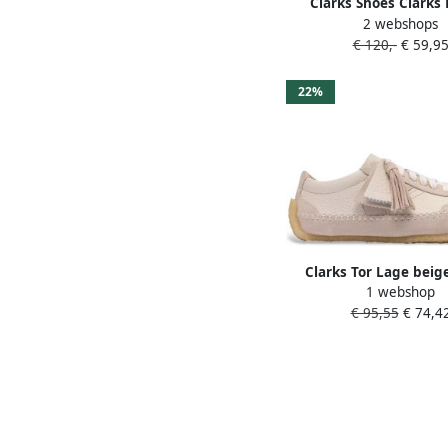
Clarks Shoes Clarks
2 webshops
Veterschoen Torhill 
€ 120,-
€ 59,9
Suede Beige
22%
Clarks Tor Lage beig
1 webshop
sportschoene
€ 95,55
€ 74,4