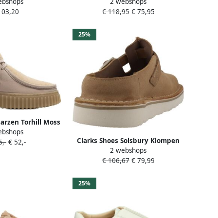
ebshops
2 webshops
e- Dames Beige
veterschoen beige
103,20
€ 118,95
€ 75,95
25%
aarzen Torhill Moss
ebshops
 winterboots met
Clarks Shoes Solsbury Klompen
,-
€ 52,-
e loopzool
2 webshops
Bruin Vrouw
€ 106,67
€ 79,99
25%