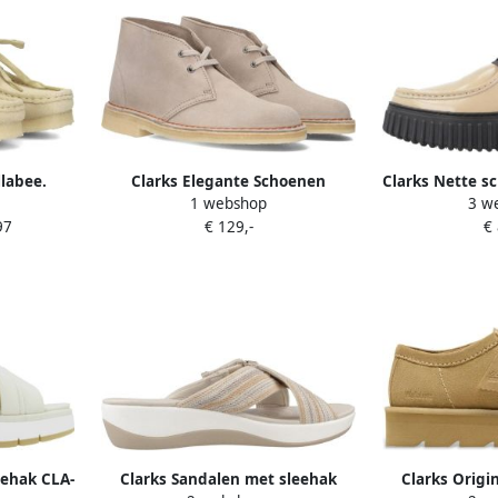
llabee.
Clarks Elegante Schoenen
Clarks Nette s
1 webshop
3 w
uede
Woestijnlaars Beige Fashionwear
P
97
€ 129,-
€
akers
Vrouwen
eehak CLA-
Clarks Sandalen met sleehak
Clarks Origi