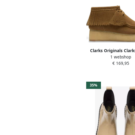
Clarks Originals Clar
1 webshop
veterboot Wallabee
€ 169,95
Fringe suède be
35%