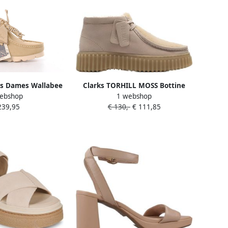
ls Dames Wallabee
Clarks TORHILL MOSS Bottine
ebshop
1 webshop
cht beige suède
beige
239,95
€ 130,-
€ 111,85