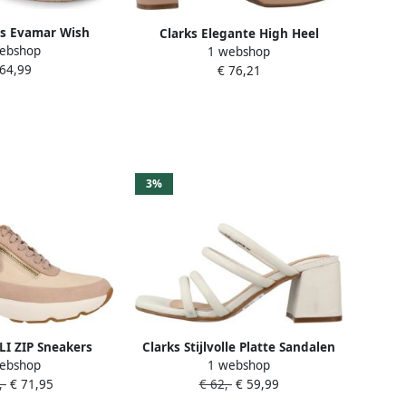
es Evamar Wish
Clarks Elegante High Heel
ebshop
1 webshop
 Beige Vrouw
Sandalen voor Vrouwen
 64,99
€ 76,21
3%
LI ZIP Sneakers
Clarks Stijlvolle Platte Sandalen
ebshop
1 webshop
Beige Dames
,-
€ 71,95
€ 62,-
€ 59,99