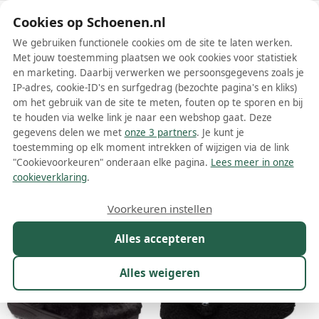
Schoenen.nl
Cookies op Schoenen.nl
We gebruiken functionele cookies om de site te laten werken.
Met jouw toestemming plaatsen we ook cookies voor statistiek
en marketing. Daarbij verwerken we persoonsgegevens zoals je
IP-adres, cookie-ID's en surfgedrag (bezochte pagina's en kliks)
om het gebruik van de site te meten, fouten op te sporen en bij
Wis filters
Alle filters
te houden via welke link je naar een webshop gaat. Deze
gegevens delen we met
onze 3 partners
. Je kunt je
Zwarte Crocs dames instappers
toestemming op elk moment intrekken of wijzigen via de link
"Cookievoorkeuren" onderaan elke pagina.
Lees meer in onze
Meer lezen
cookieverklaring
.
Maat
Merk
1
Kleur
1
Prijs
Materiaal
Voorkeuren instellen
35 resultaten:
Alles accepteren
30%
10%
Alles weigeren