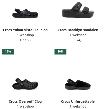
Crocs Yukon Vista II slip-on
Crocs Brooklyn sandalen
1 webshop
1 webshop
sneakers Zwart
met plateauzool en dubbele
€ 115,-
€ 74,-
gesp Zwart
15%
10%
Crocs Overpuff Clog
Crocs Unfurgettable
1 webshop
1 webshop
slippers Zwart
klompen Zwart