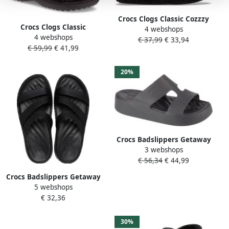
Crocs Clogs Classic Cozzzy
Crocs Clogs Classic
4 webshops
Slipper Pantoffel met kleine
4 webshops
Unfurgettable Clog
€ 37,99
€ 33,94
plateauzool
€ 59,99
€ 41,99
pantoffel vrijetijdsschoen
met draaibare hielriem
20%
Crocs Badslippers Getaway
3 webshops
Platform H-Strap
€ 56,34
€ 44,99
zomerschoen slippers
badschoen poolslides
Crocs Badslippers Getaway
zachte binnenzool
5 webshops
Strappy zomerschoen
€ 32,36
badschoen
zwembadglijbanen met
modieuze bandjes
30%