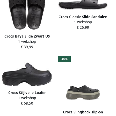
Crocs Classic Slide Sandalen
1 webshop
maat M10 W12 grijs
€ 26,99
Crocs Baya Slide Zwart US
1 webshop
M10 W12
€ 39,99
38%
Crocs Stijlvolle Loafer
1 webshop
Schoenen voor Vrouwen
€ 68,50
Black Dames
Crocs Slingback slip-on