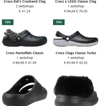
Crocs Kid's Crocband Clog
Crocs x LEGO Classic Clog
2 webshops
1 webshop
Sandalen maat 28-29 zwart
Zwart- Zwart
€ 41,24
€ 94,24
€ 76,95
grijs
15%
15%
Crocs Pantoffels Classic
Crocs Clogs Classic Turbo
1 webshop
1 webshop
Fleece Lined Clog Klompen
badschoen sandaal met
€ 49,95
€ 41,99
€ 51,95
€ 43,95
pantoffel met warme
ventilatieopeningen
voering