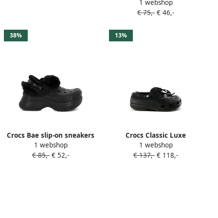
1 webshop
sneakers met plateauzool
€ 75,-
€ 46,-
Zwart
38%
13%
Crocs Bae slip-on sneakers
Crocs Classic Luxe
1 webshop
1 webshop
plateauzool en textuur
bootschoenen met kralen
€ 85,-
€ 52,-
€ 137,-
€ 118,-
Zwart
Zwart