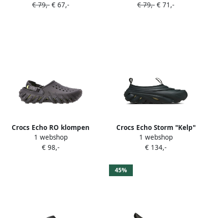
€ 79,-
€ 67,-
€ 79,-
€ 71,-
Crocs Echo RO klompen
Crocs Echo Storm "Kelp"
1 webshop
1 webshop
Zwart
sneakers Zwart
€ 98,-
€ 134,-
45%