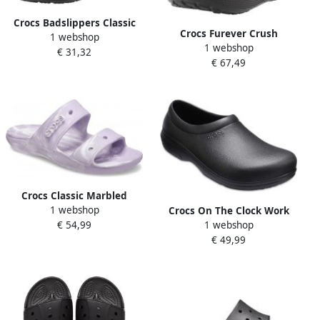
Crocs Badslippers Classic
Crocs Furever Crush
1 webshop
Sandal V2 Zomerschoen
1 webshop
Klompen Zwart
€ 31,32
badschoen slippers slip-on
€ 67,49
Crocs Classic Marbled
1 webshop
Sandal Lavender
Crocs On The Clock Work
€ 54,99
1 webshop
Slipon Vrijetijdsschoenen
€ 49,99
maat M4 W6 zwart grijs