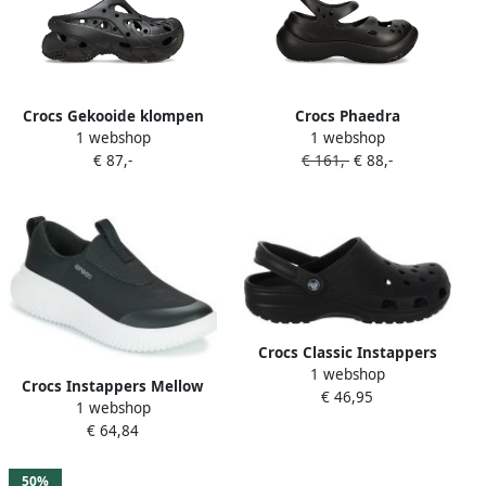
Crocs Gekooide klompen
Crocs Phaedra
1 webshop
1 webshop
met geperforeerde details
geperforeerde slip-ons
€ 87,-
€ 161,-
€ 88,-
Zwart
Zwart
Crocs Classic Instappers
1 webshop
Senior
Crocs Instappers Mellow
€ 46,95
1 webshop
Ease
€ 64,84
50%