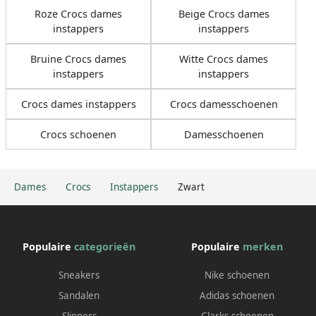
Roze Crocs dames
Beige Crocs dames
instappers
instappers
Bruine Crocs dames
Witte Crocs dames
instappers
instappers
Crocs dames instappers
Crocs damesschoenen
Crocs schoenen
Damesschoenen
Dames
Crocs
Instappers
Zwart
Populaire
categorieën
Populaire
merken
Sneakers
Nike schoenen
Sandalen
Adidas schoenen
Slippers
Clarks schoenen