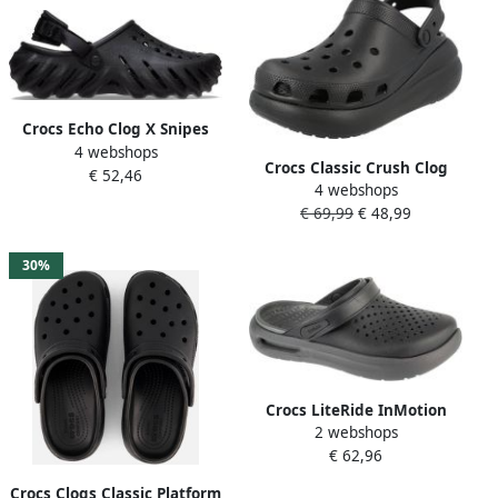
Crocs Echo Clog X Snipes
4 webshops
Sandalen & Slides Schoenen
Crocs Classic Crush Clog
€ 52,46
black maat: 41 42
4 webshops
Gedurfd ontwerp en extra
beschikbare maaten:41 42
€ 69,99
€ 48,99
hoogte Black Dames
43 44 45 46 47 39 40 36 37
38 39
30%
Crocs LiteRide InMotion
2 webshops
Chodaki Zwart Sportief
€ 62,96
Crocs Clogs Classic Platform