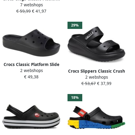
7 webshops
Clog W zomerschoen
€ 59,99
€ 41,97
pantoffels pantoffel trendy
plateauzool
29%
Crocs Classic Platform Slide
2 webshops
208180-001 Vrouwen Zwart
Crocs Slippers Classic Crush
€ 49,38
Slippers
2 webshops
Sandaal W Streetwear
€ 53,67
€ 37,99
18%