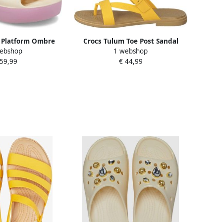
c Platform Ombre
Crocs Tulum Toe Post Sandal
ebshop
1 webshop
anilla Multi
Canary Yellow US W11
 59,99
€ 44,99