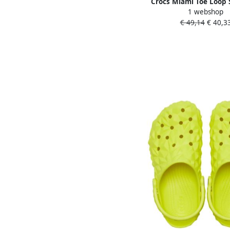
Crocs Miami Toe Loop
1 webshop
Vrouwen Geel Slip
€ 49,14
€ 40,3