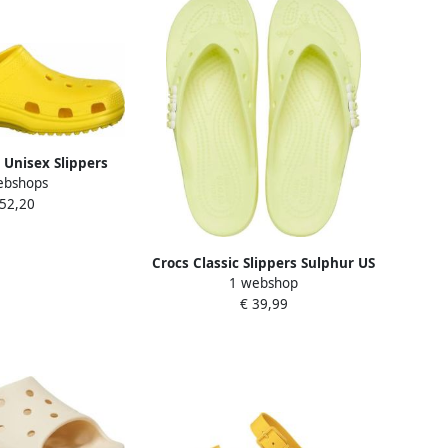
c Unisex Slippers
ebshops
U Comfort &
 52,20
zaamheid
Crocs Classic Slippers Sulphur US
1 webshop
M7 W9
€ 39,99