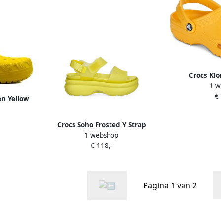
Crocs Klo
1 w
€
en Yellow
Crocs Soho Frosted Y Strap
1 webshop
platform sandals Geel
€ 118,-
Pagina 1 van 2