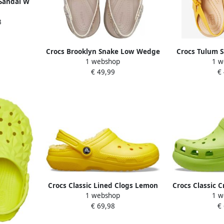
 Sandal W
pers
3
Crocs Brooklyn Snake Low Wedge
Crocs Tulum S
1 webshop
1 w
Vanilla Multi
€ 49,99
€
Crocs Classic Lined Clogs Lemon
Crocs Classic 
1 webshop
1 w
48 49 US M13
46 4
€ 69,98
€