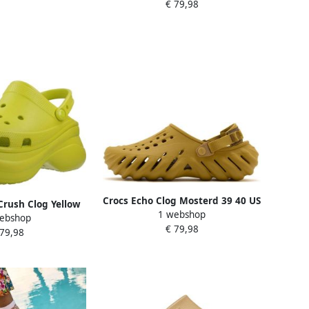
€ 79,98
Crocs Echo Clog Mosterd 39 40 US
 Crush Clog Yellow
1 webshop
M7 W9
ebshop
8 W10
€ 79,98
 79,98