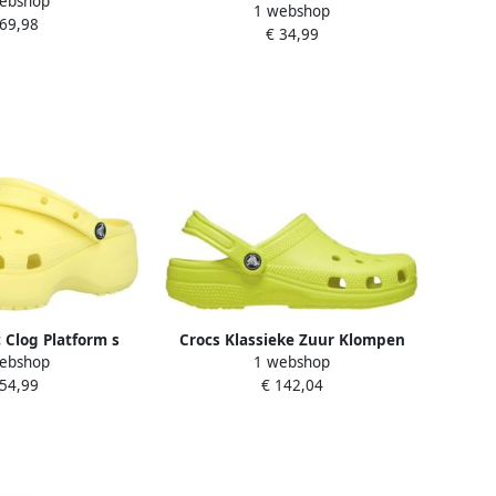
ebshop
 maat M6 W8 geel
1 webshop
M9 W11
 69,98
€ 34,99
c Clog Platform s
Crocs Klassieke Zuur Klompen
ebshop
1 webshop
 54,99
€ 142,04