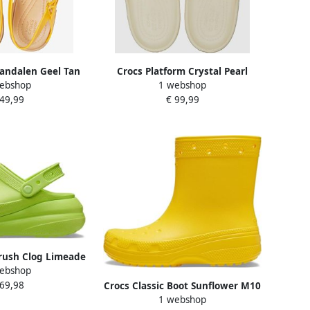
andalen Geel Tan
Crocs Platform Crystal Pearl
ebshop
1 webshop
Slippers Vanille US W10
 49,99
€ 99,99
Crush Clog Limeade
ebshop
7 US M12
 69,98
Crocs Classic Boot Sunflower M10
1 webshop
W12