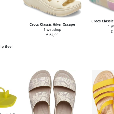
Crocs Classi
Crocs Classic Hiker Xscape
1 w
Slide V
1 webshop
Sandalen US M6 W8
€
€ 64,99
ip Geel