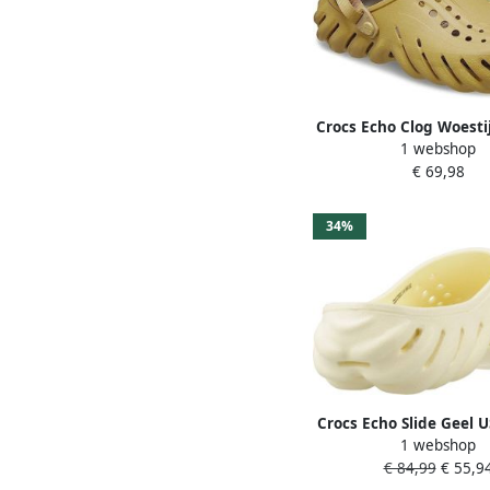
Crocs Echo Clog Woesti
1 webshop
38 US M6 W8
€ 69,98
34%
Crocs Echo Slide Geel 
1 webshop
€ 84,99
€ 55,9