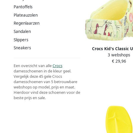
Pantoffels
Plateauzolen
Regenlaarzen
Sandalen
Slippers
Sneakers
Crocs Kid's Classic 
3 webshops
Graphic Clog Sandalen
€ 29,96
26 beige
Een overzicht van alle
Crocs
damesschoenen in de kleur geel.
Vergelijk deze 45 gele Crocs
damesschoenen van 5 betrouwbare
webshops op model, prijs en maat.
Hierdoor vind deze schoenen voor de
beste prijs en sale.