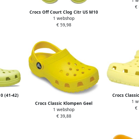
1 w
Rubberlaarzen
€
Crocs Off Court Clog Citr US M10
1 webshop
W12
€ 59,98
0 (41-42)
Crocs Classi
1 w
Crocs Classic Klompen Geel
€
1 webshop
€ 39,88