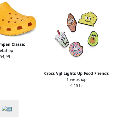
mpen Classic
ebshop
 54,99
Crocs Vijf Lights Up Food Friends
1 webshop
Jibbitz™ schoenaccessoires Geel
€ 151,-