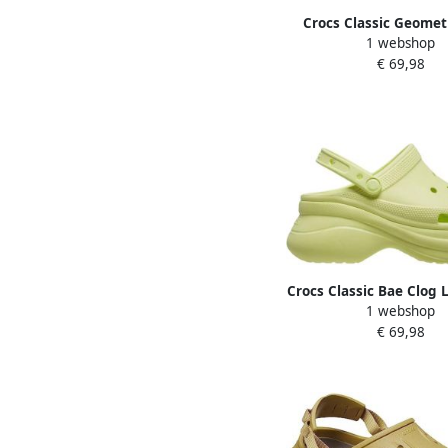
Crocs Classic Geomet
1 webshop
Acidity 48 49 US
€ 69,98
Crocs Classic Bae Clog 
1 webshop
US W10
€ 69,98