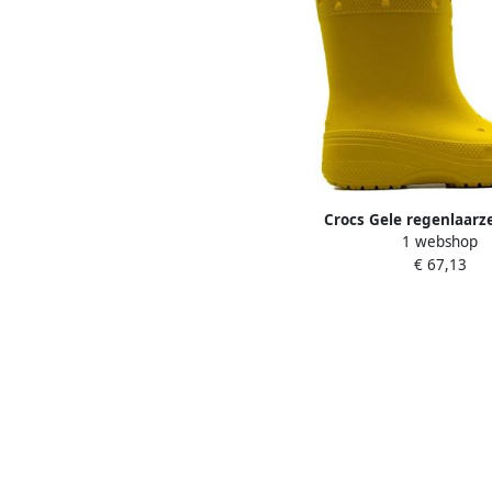
Crocs Gele regenlaarz
1 webshop
Dames
€ 67,13