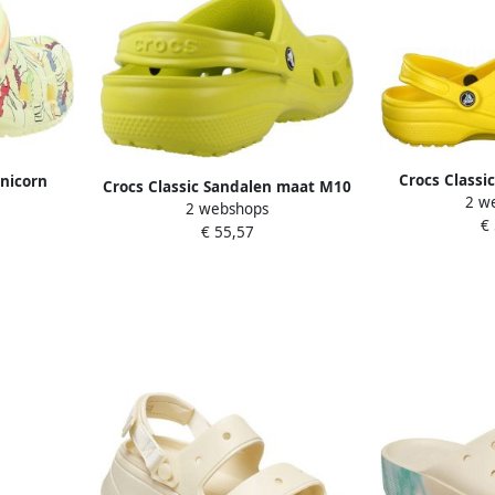
Crocs Classi
Unicorn
Crocs Classic Sandalen maat M10
2 w
Groen E
 maat 25-
2 webshops
W12 rood oranje
€
Duur
€ 55,57