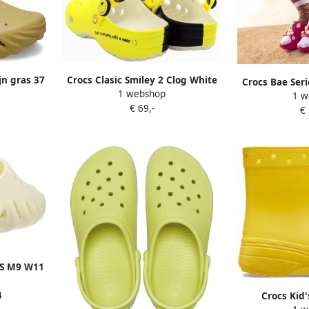
jn gras 37
Crocs Clasic Smiley 2 Clog White
Crocs Bae Ser
1 webshop
Multi 48 49 M13
1 w
Slippers Dayl
€ 69,-
€
US M9 W11
4
Crocs Kid'