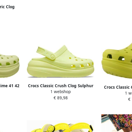
ric Clog
 M13
Lime 41 42
Crocs Classic Crush Clog Sulphur
Crocs Classic
1 webshop
M9 W11
1 w
M
€ 89,98
€