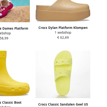
Crocs Dylan Platform Klompen
ie Dames Platform
1 webshop
Beige Vrouw
ebshop
ily Unieke Hoogte
€ 62,69
 58,99
s Classic Boot
Crocs Classic Sandalen Geel US