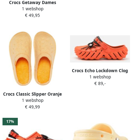
Crocs Getaway Dames
1 webshop
Klompen Free Feel
€ 49,95
Technologie Sunkissed
Crocs Echo Lockdown Clog
1 webshop
Unisex M13
€ 89,-
Crocs Classic Slipper Oranje
1 webshop
Sorbet US M8 W10
€ 49,99
17%