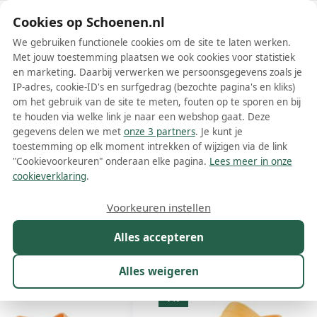
Schoenen.nl
Cookies op Schoenen.nl
We gebruiken functionele cookies om de site te laten werken.
Met jouw toestemming plaatsen we ook cookies voor statistiek
en marketing. Daarbij verwerken we persoonsgegevens zoals je
IP-adres, cookie-ID's en surfgedrag (bezochte pagina's en kliks)
om het gebruik van de site te meten, fouten op te sporen en bij
Wis filters
Alle filters
te houden via welke link je naar een webshop gaat. Deze
gegevens delen we met
onze 3 partners
. Je kunt je
Oranje Crocs damesschoenen
toestemming op elk moment intrekken of wijzigen via de link
"Cookievoorkeuren" onderaan elke pagina.
Lees meer in onze
Meer lezen
cookieverklaring
.
Muiltjes
Plateauzolen
Sandalen
Slippers
Voorkeuren instellen
Alles accepteren
Maat
Merk
1
Kleur
1
Prijs
Materiaal
Alles weigeren
24 resultaten:
7%