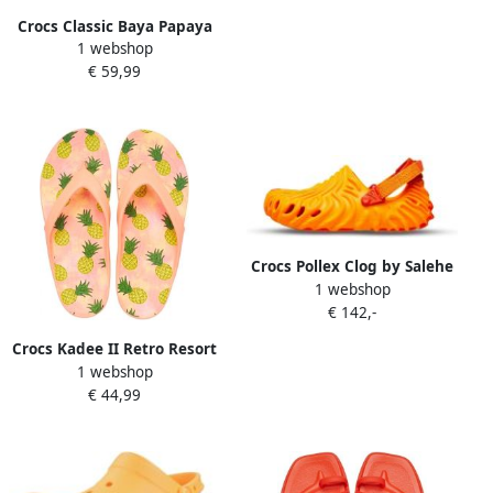
Crocs Classic Baya Papaya
1 webshop
M9W11
€ 59,99
Crocs Pollex Clog by Salehe
1 webshop
Bembury Cobbler
€ 142,-
Crocs Kadee II Retro Resort
1 webshop
Flip Papaya Multi
€ 44,99