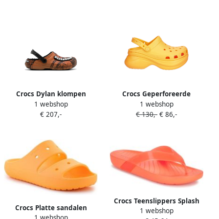
Crocs Dylan klompen
Crocs Geperforeerde
1 webshop
1 webshop
Oranje
slippers met plateauzool
€ 207,-
€ 130,-
€ 86,-
Oranje
Crocs Teenslippers Splash
Crocs Platte sandalen
1 webshop
Glossy Flip
1 webshop
Classic