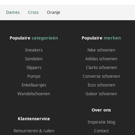
Dames
Crocs
Oranje
Populaire
categorieën
Populaire
merken
Sneakers
Nike schoenen
Sandalen
Adidas schoenen
Slippers
Clarks schoenen
Pumps
Converse schoenen
Enkellaarsjes
Ecco schoenen
Wandelschoenen
Gabor schoenen
Over ons
Klantenservice
Inspiratie blog
Retourneren & ruilen
Contact