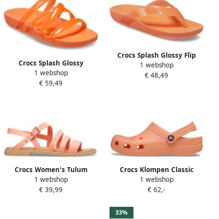
Crocs Splash Glossy Flip
Crocs Splash Glossy
1 webshop
Dames Teenslippers
1 webshop
Sandalen Persimmon
€ 48,49
Persimmon Comfortabele
€ 59,49
Lichtgewicht Comfortabele
Pasvorm
Pasvorm
Crocs Women's Tulum
Crocs Klompen Classic
1 webshop
1 webshop
Sandal Sandalen maat W7
Sabot U
€ 39,99
€ 62,-
roze beige
33%