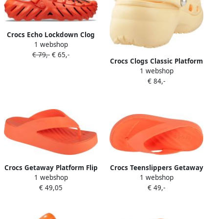
Crocs Echo Lockdown Clog
1 webshop
M6W8
€ 79,-
€ 65,-
Crocs Clogs Classic Platform
1 webshop
Pearl Clog plateauschoen
€ 84,-
sandaal met sierparels
Crocs Getaway Platform Flip
Crocs Teenslippers Getaway
1 webshop
1 webshop
209410-84F Vrouwen Oranje
Platform Flip plateau
€ 49,05
€ 49,-
Slippers
zomerschoen pantoffels
met modieuze plateauzool