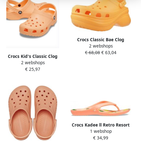
Crocs Classic Bae Clog
2 webshops
Platform Dames Klomp
€ 68,08
€ 63,04
Orangesicle Verstelbare
Crocs Kid's Classic Clog
Riem Comfortabel
2 webshops
Sandalen maat C11 beige
€ 25,97
oranje
Crocs Kadee ll Retro Resort
1 webshop
Flip Papaya US W9
€ 34,99