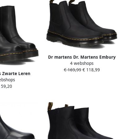
Dr martens Dr. Martens Embury
4 webshops
Black Wyoming Zwart Leer
€ 169,99
€ 118,99
Chelsea boots Unisex
s Zwarte Leren
ebshops
et Elastische
159,20
en Black Dames