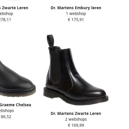
s Zwarte Leren
Dr. Martens Embury leren
ebshop
1 webshop
et Elastische
chelsea boots zwart
278,11
€ 175,91
en Black Dames
 Graeme Chelsea
ebshops
x Zwart Chelsea
Dr. Martens Zwarte Leren
186,52
arzen
2 webshops
Chelsea Laarzen Black Heren
€ 169,99