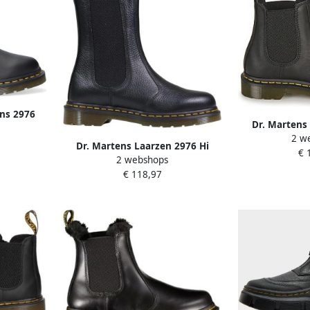
ns 2976
Dr. Martens
oots
2 w
Laarzen Herfs
s Zwart
Dr. Martens Laarzen 2976 Hi
€ 
Blac
2 webshops
Chelsea Boot Black Milled Nappa
€ 118,97