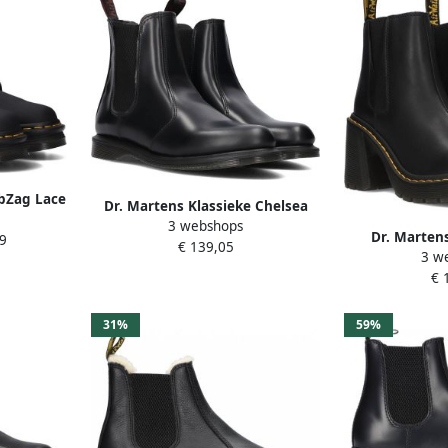
ebZag Lace
Dr. Martens Klassieke Chelsea
 Black
3 webshops
Boots Flora Zwart Leer
Dr. Marten
9
€ 139,05
3 w
Laarzen m
€ 
Inzetstukk
31%
59%