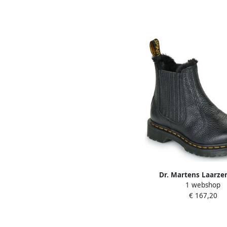
Dr. Martens Laarze
1 webshop
Leonore II Chelsea Bo
€ 167,20
Milled Nappa