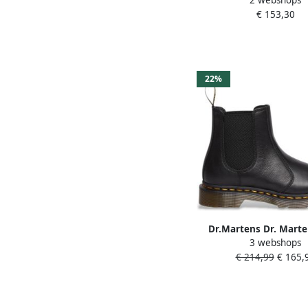
orleans Zwart Leer Che
€ 153,30
Dames
22%
Dr.Martens Dr. Marte
3 webshops
Virginia Laarzen Fash
€ 214,99
€ 165,