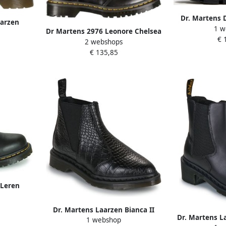
Dr. Martens 
aarzen
1 w
Boots Dame
Dr Martens 2976 Leonore Chelsea
€ 
Z
2 webshops
Laarzen Dr. Martens Zwart
€ 135,85
Dames
 Leren
e Black
Dr. Martens Laarzen Bianca II
Dr. Martens L
1 webshop
Chelsea Boot Black New Vibrance