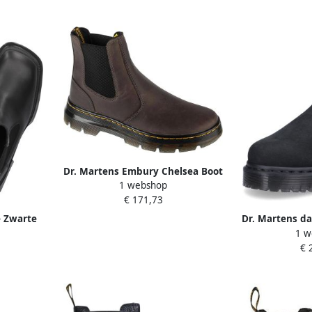
Dr. Martens Embury Chelsea Boot
1 webshop
Unisex Zwart Chelsea laarzen
€ 171,73
e Zwarte
Dr. Martens da
1 w
ack Dames
z
€ 