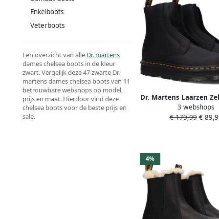
Enkelboots
Veterboots
Een overzicht van alle
Dr. martens
dames chelsea boots in de kleur
zwart. Vergelijk deze 47 zwarte Dr.
martens dames chelsea boots van 11
betrouwbare webshops op model,
Dr. Martens Laarzen Z
prijs en maat. Hierdoor vind deze
3 webshops
Less Laceless Boot
chelsea boots voor de beste prijs en
sale.
€ 179,99
€ 89,9
Wyoming
4%