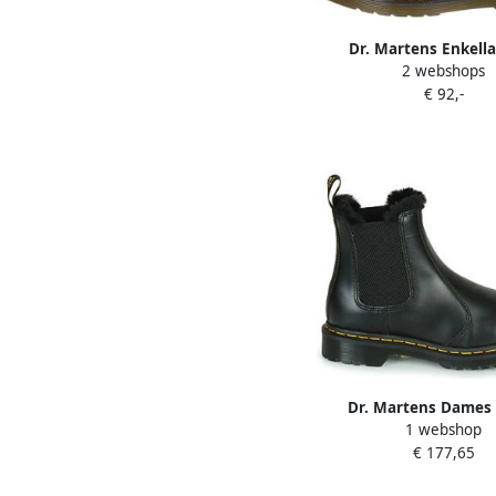
Dr. Martens Enkell
2 webshops
21992001
€ 92,-
Dr. Martens Dames
1 webshop
Laarzen Zwart Leonor
€ 177,65
Dames