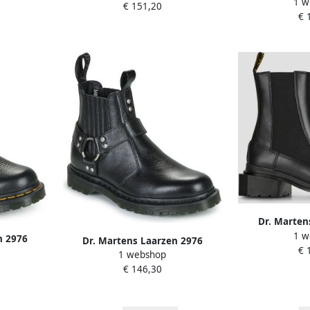
1 w
Chelsea Boo
€ 151,20
Croco
€ 
Dr. Marten
1 w
Maybole Chels
n 2976
Dr. Martens Laarzen 2976
€ 
ot Black
1 webshop
HARNESS CHELSEA BOOT
€ 146,30