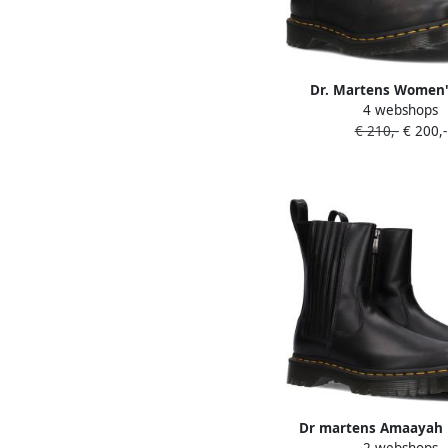
Dr. Martens Women'
4 webshops
Leonore Burnished 
€ 210,-
€ 200,-
Winterschoenen z
Dr martens Amaayah 
2 webshops