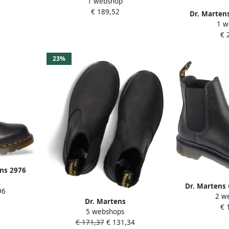
lsea boots
1 webshop
enkellaarzen met vierkante neus
€ 189,52
Dr. Marten
1 w
Laarzen m
€ 
Inzetstukk
23%
ns 2976
ion Wear
Dr. Martens
96
2 w
Boots Unise
Dr. Martens
€ 
la
5 webshops
EMBURY~BLACK~WYOMING~~~~~~~~~~
€ 171,37
€ 131,34
Vrije tijd half-hoog Zwart