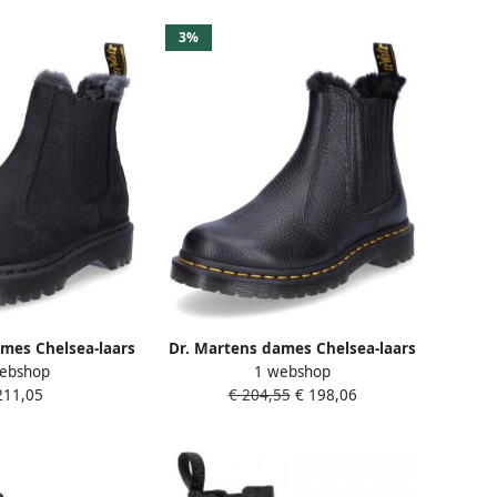
3%
mes Chelsea-laars
Dr. Martens dames Chelsea-laars
ebshop
1 webshop
wart
zwart
211,05
€ 204,55
€ 198,06