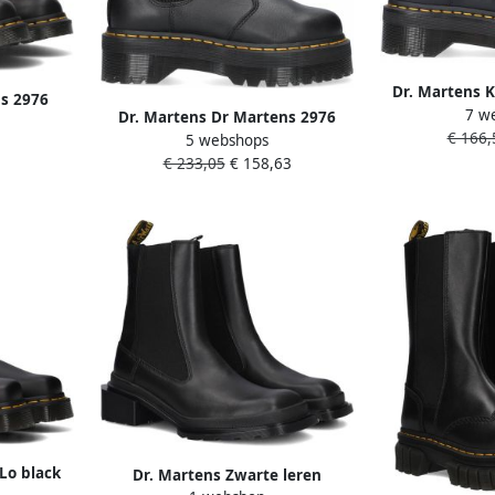
Dr. Martens K
s 2976
7 w
laarzen van g
Dr. Martens Dr Martens 2976
Wyoming
€ 166,
stiksels en A
5 webshops
Quad Fl Chelsea boots
wart
H
€ 233,05
€ 158,63
Enkellaarsjes Dames Zwart
Lo black
Dr. Martens Zwarte leren