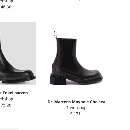
ebshop
t Black Orleans
146,30
s Enkellaarzen
ebshop
ea Boot in zwart
Dr. Martens Maybole Chelsea
175,20
1 webshop
laarzen Zwart
€ 171,-