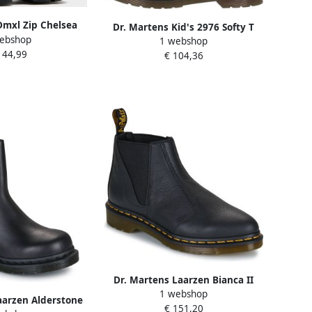
Dmxl Zip Chelsea
Dr. Martens Kid's 2976 Softy T
ebshop
s Zwart- Dames
1 webshop
Hoge schoenen zwart
144,99
wart
€ 104,36
Dr. Martens Laarzen Bianca II
1 webshop
Chelsea Boot Black Virginia
aarzen Alderstone
€ 151,20