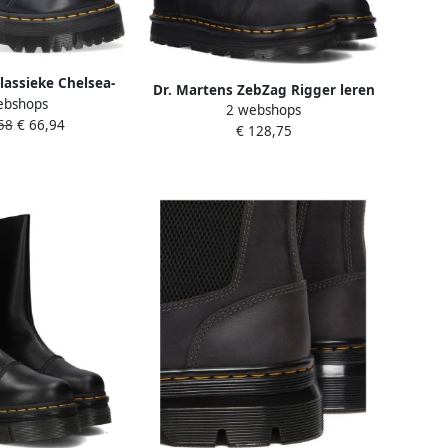
lassieke Chelsea-
Dr. Martens ZebZag Rigger leren
ebshops
lad leer met gele
2 webshops
enkelboots Black Wyoming
58
€ 66,94
irWair-logo Black
€ 128,75
eren