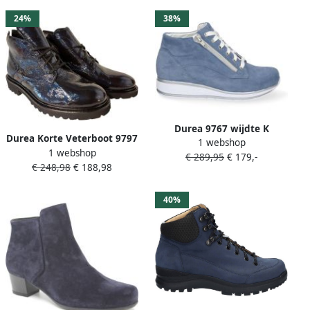
24%
38%
Durea 9767 wijdte K
Durea Korte Veterboot 9797
1 webshop
Veterschoenen
1 webshop
185 7534 Blauw Lak
€ 289,95
€ 179,-
€ 248,98
€ 188,98
40%