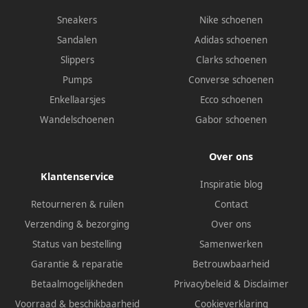
Sneakers
Nike schoenen
Sandalen
Adidas schoenen
Slippers
Clarks schoenen
Pumps
Converse schoenen
Enkellaarsjes
Ecco schoenen
Wandelschoenen
Gabor schoenen
Over ons
Klantenservice
Inspiratie blog
Retourneren & ruilen
Contact
Verzending & bezorging
Over ons
Status van bestelling
Samenwerken
Garantie & reparatie
Betrouwbaarheid
Betaalmogelijkheden
Privacybeleid
&
Disclaimer
Voorraad & beschikbaarheid
Cookieverklaring