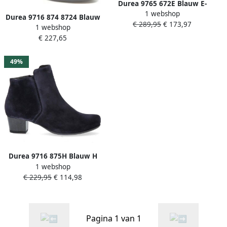
Durea 9765 672E Blauw E-
1 webshop
Wijdte Veter boots
Durea 9716 874 8724 Blauw
€ 289,95
€ 173,97
1 webshop
suède enkellaarzen wijdte
€ 227,65
G
49%
Durea 9716 875H Blauw H
1 webshop
Wijdte Enkellaarzen
€ 229,95
€ 114,98
Pagina 1 van 1