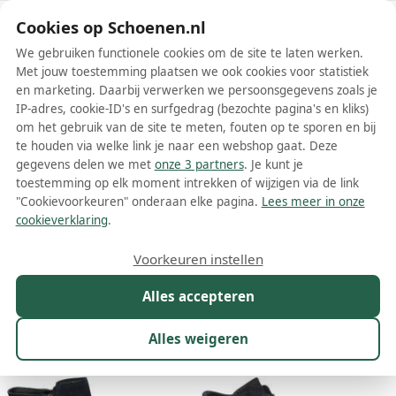
Schoenen.nl
Cookies op Schoenen.nl
We gebruiken functionele cookies om de site te laten werken.
Met jouw toestemming plaatsen we ook cookies voor statistiek
en marketing. Daarbij verwerken we persoonsgegevens zoals je
IP-adres, cookie-ID's en surfgedrag (bezochte pagina's en kliks)
om het gebruik van de site te meten, fouten op te sporen en bij
Wis filters
Alle filters
te houden via welke link je naar een webshop gaat. Deze
gegevens delen we met
onze 3 partners
. Je kunt je
Blauwe Durea dames boots
toestemming op elk moment intrekken of wijzigen via de link
"Cookievoorkeuren" onderaan elke pagina.
Lees meer in onze
Meer lezen
cookieverklaring
.
Enkelboots
Veterboots
Voorkeuren instellen
Alles accepteren
Maat
Merk
1
Kleur
1
Prijs
Materiaal
Alles weigeren
9 resultaten: