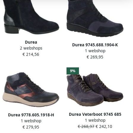
Durea
Durea 9745.688.1904-K
2 webshops
9739~H~~~~~~~~~~~~~~~~~~~~~~~~
1 webshop
dames veterboots sportief
€ 214,56
Laarsjes Blauw
€ 269,95
(6) blauw
9%
Durea Veterboot 9745 685
Durea 9778.605.1918-H
1 webshop
1904 Wijdte H Donkerblauw
1 webshop
dames veterboots sportief
€ 268,97
€ 242,10
Zwart
€ 279,95
(6) blauw