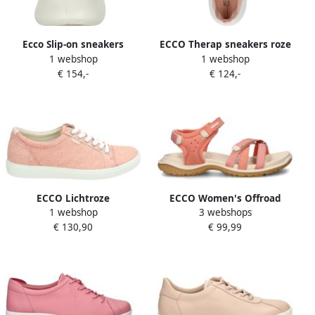
Ecco Slip-on sneakers
ECCO Therap sneakers roze
1 webshop
1 webshop
GRUUV W
Leer Dames
€ 154,-
€ 124,-
ECCO Lichtroze
ECCO Women's Offroad
1 webshop
3 webshops
Veterschoenen Soft
Roam Sandalen roze
€ 130,90
€ 99,99