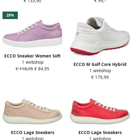
€ 133,90
€ 99,-
schoen veterschoen in
schoen veterschoen met
moderne uitstraling
subtiele logo-opdruk
28%
ECCO Sneaker Women Soft
1 webshop
60 W Lavender Mist
ECCO M Golf Core Hybrid
€ 118,95
€ 84,95
1 webshop
BOA Dames Wit Roze
€ 179,99
ECCO Lage Sneakers
ECCO Lage Sneakers
1 webshop
1 webshop
Sneaker Soft Zero Leder
Sneaker Soft Zero Leder