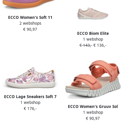
ECCO Women's Soft 11
2 webshops
Sneakers roze
€ 90,97
ECCO Biom Elite
1 webshop
geperforeerde leren
€ 143,-
€ 136,-
sneakers Roze
ECCO Lage Sneakers Soft 7
1 webshop
ECCO Women's Gruuv Sol
€ 176,-
1 webshop
Sandalen roze
€ 90,97