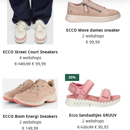
ECCO Move dames sneaker
2 webshops
Oudroze
€ 99,99
ECCO Street Court Sneakers
4 webshops
roze Leer Dames
€ 149,99
€ 99,99
30%
Ecco Sandaaltjes GRUUV
ECCO Biom Energi Sneakers
2 webshops
SOL W plateau
2 webshops
roze Nubuck
€ 129,99
€ 90,95
zomerschoen sandaal met
€ 149,99