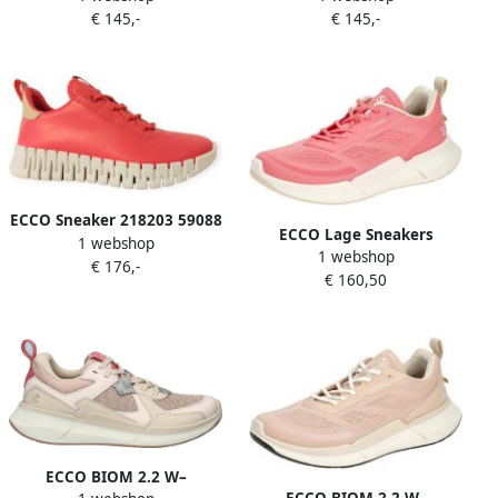
€ 145,-
€ 145,-
ECCO Sneaker 218203 59088
ECCO Lage Sneakers
1 webshop
Gruuv W Teaberry Powder
1 webshop
Sneaker Biom 2.2 Low
€ 176,-
Roze
€ 160,50
ECCO BIOM 2.2 W–