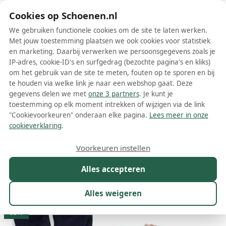
Schoenen.nl
Cookies op Schoenen.nl
We gebruiken functionele cookies om de site te laten werken.
Met jouw toestemming plaatsen we ook cookies voor statistiek
en marketing. Daarbij verwerken we persoonsgegevens zoals je
IP-adres, cookie-ID's en surfgedrag (bezochte pagina's en kliks)
om het gebruik van de site te meten, fouten op te sporen en bij
Wis filters
Alle filters
te houden via welke link je naar een webshop gaat. Deze
gegevens delen we met
onze 3 partners
. Je kunt je
Roze Ecco damesschoenen
toestemming op elk moment intrekken of wijzigen via de link
"Cookievoorkeuren" onderaan elke pagina.
Lees meer in onze
Meer lezen
cookieverklaring
.
Instappers
Mocassins
Sandalen
Slippers
Sneakers
V
Voorkeuren instellen
Alles accepteren
Maat
Merk
1
Kleur
1
Prijs
Materiaal
Alles weigeren
39 resultaten:
33%