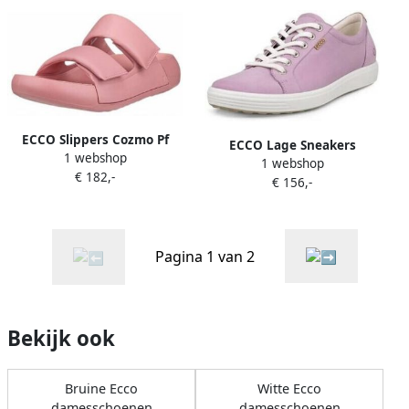
ECCO Slippers Cozmo Pf
ECCO Lage Sneakers
1 webshop
Cross Sling
1 webshop
Sneaker Soft 7
€ 182,-
€ 156,-
Pagina 1 van 2
Bekijk ook
Bruine Ecco
Witte Ecco
damesschoenen
damesschoenen