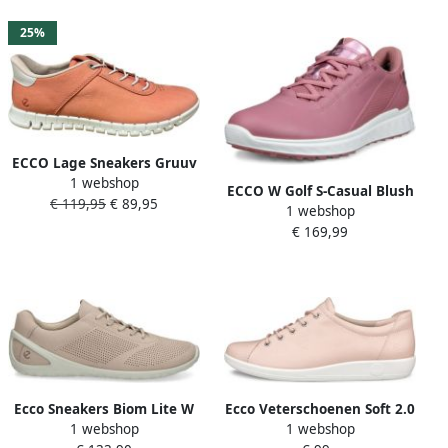
fluidform-uitrusting
25%
ECCO Lage Sneakers Gruuv
1 webshop
Lite
ECCO W Golf S-Casual Blush
€ 119,95
€ 89,95
1 webshop
Old Rose Metallic Dames
€ 169,99
Golfschoenen
Ecco Sneakers Biom Lite W
Ecco Veterschoenen Soft 2.0
1 webshop
1 webshop
vrijetijdsschoen lage
vrijetijdsschoen lage