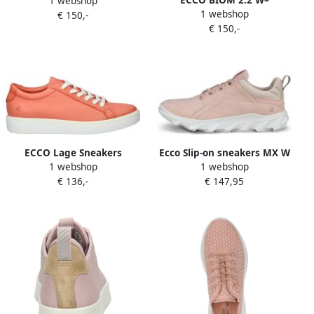
ECCO BIOM 2.2 W–
1 webshop
Schoenen–Vrouwen–Roze–
1 webshop
Schoenen–Vrouwen–Roze–
€ 150,-
39
€ 150,-
40
ECCO Lage Sneakers
Ecco Slip-on sneakers MX W
1 webshop
1 webshop
Sneaker Soft 60
Chunky sneaker lage
€ 136,-
€ 147,95
schoen slipper met zachte
schachtpadding