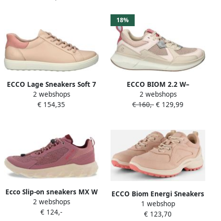
praktische klittenband
18%
ECCO Lage Sneakers Soft 7
ECCO BIOM 2.2 W–
2 webshops
2 webshops
Easy Slip Low
Schoenen–Vrouwen–Roze–
€ 154,35
€ 160,-
€ 129,99
38
Ecco Slip-on sneakers MX W
ECCO Biom Energi Sneakers
2 webshops
Trekking schoen slipper
1 webshop
roze Nubuck Dames
€ 124,-
met schokabsorberende
€ 123,70