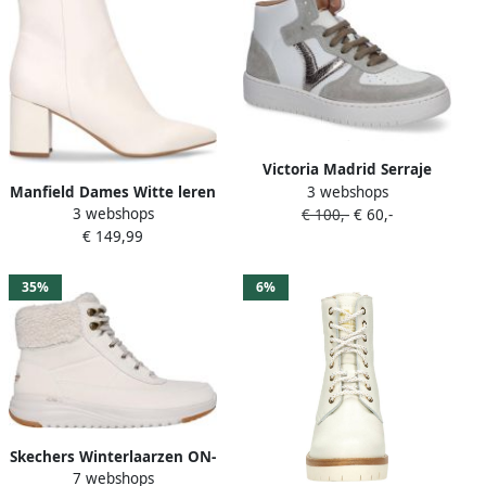
Victoria Madrid Serraje
Manfield Dames Witte leren
3 webshops
Metal High Sneakers Dames
3 webshops
enkellaarsjes met hak
€ 100,-
€ 60,-
€ 149,99
35%
6%
Skechers Winterlaarzen ON-
7 webshops
THE-GO STELLAR