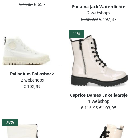
€ 100,-
€ 65,-
Veterschoenen
Panama Jack Waterdichte
trekkingschoenen met
2 webshops
witte leren dameslaars
ULTRA GO demping
€ 209,99
€ 197,37
Beige Dames
11%
Palladium Pallashock
2 webshops
Veterboots beige Canvas
€ 102,99
Dames
Caprice Dames Enkellaarsje
1 webshop
9-25217-43 122 G-breedte
€ 116,95
€ 103,95
78%