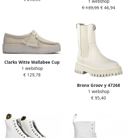
1 webshop
Enkelboots Enkellaarsjes
€ 139,95
€ 46,94
Dames Wit
Clarks Witte Wallabee Cup
1 webshop
Moccasin Lifestyle Schoen
€ 129,78
White Dames
Bronx Groov y 47268
1 webshop
Chelsea boots Enkellaarsjes
€ 95,40
Dames Wit