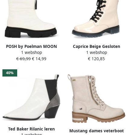
POSH by Poelman MOON
Caprice Beige Gesloten
1 webshop
1 webshop
Dames Enkel Laarzen Wit
Booties Enkellaarzen Beige
€ 69,99
€ 14,99
€ 120,85
Dames
40%
Ted Baker Rilanic leren
Mustang dames veterboot
1 webshop