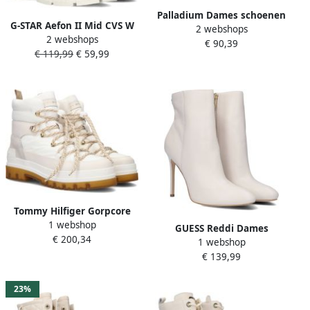
Palladium Dames schoenen
G-STAR Aefon II Mid CVS W
2 webshops
pampa hi 92352-116-m 36
2 webshops
Veterschoenen Hak
€ 90,39
Wit Dames
€ 119,99
€ 59,99
Gebroken wit
Tommy Hilfiger Gorpcore
1 webshop
Laced Outdoor Boot
GUESS Reddi Dames
€ 200,34
Veterboots Laarzen Met
1 webshop
Enkellaars Cream
Veters Dames Wit
€ 139,99
23%