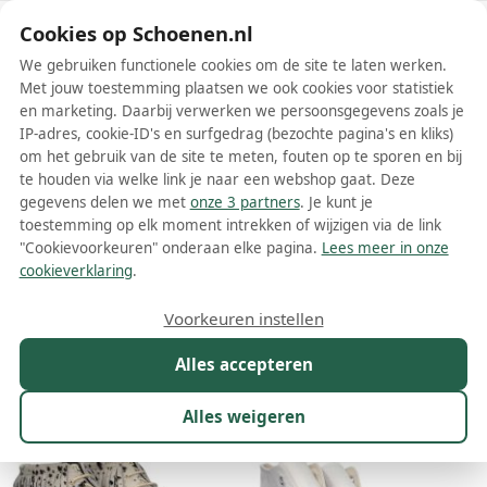
Schoenen.nl
Cookies op Schoenen.nl
We gebruiken functionele cookies om de site te laten werken.
Met jouw toestemming plaatsen we ook cookies voor statistiek
en marketing. Daarbij verwerken we persoonsgegevens zoals je
IP-adres, cookie-ID's en surfgedrag (bezochte pagina's en kliks)
om het gebruik van de site te meten, fouten op te sporen en bij
Wis filters
Alle filters
te houden via welke link je naar een webshop gaat. Deze
gegevens delen we met
onze 3 partners
. Je kunt je
Witte dames enkellaarsjes
toestemming op elk moment intrekken of wijzigen via de link
"Cookievoorkeuren" onderaan elke pagina.
Lees meer in onze
Witte dames enkellaarsjes zijn dé must-haves voor elke stijlvolle
cookieverklaring
.
vrouw die houdt van veelzijdige schoenen. Zoals het Engelse 'white
ankle boots' al doet vermoeden, zijn het laarsjes die net tot boven
Meer lezen
Voorkeuren instellen
de enkel reiken en wit van kleur zijn. Witte enkellaarsjes zorgen
voor een frisse uitstraling en passen bij vrijwel iedere outfit. Of je
Alles accepteren
Maat
Merk
Model
Kleur
1
Prijs
Mat
nu gaat voor een casual jeans of een vrouwelijke jurk, witte
enkellaarsjes maken je look helemaal af!
Alles weigeren
260 resultaten:
30%
72%