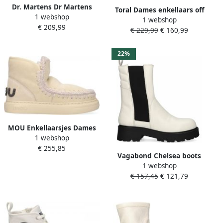
Dr. Martens Dr Martens
Toral Dames enkellaars off
1 webshop
Vegan 1460 Bex Mono
1 webshop
white
€ 209,99
Veterboots Laarzen Met
€ 229,99
€ 160,99
Veters Dames Wit
22%
MOU Enkellaarsjes Dames
1 webshop
Pantoffels Damesschoenen
€ 255,85
Leer Eskimo snkr bold
Vagabond Chelsea boots
Gebroken wit
1 webshop
COSMO 2.0 in een trendy
€ 157,45
€ 121,79
contrast look