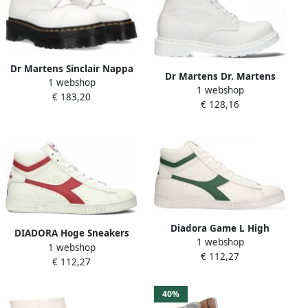
Dr Martens Sinclair Nappa
Dr Martens Dr. Martens
1 webshop
Milled Nappa Leather
1 webshop
1460 PASCAL MONO
€ 183,20
Platform Boots Dr. Martens
€ 128,16
OPTICAL WHITE
Wit Dames
Volwassenen
VeterlaarzenHalf hoge
schoenenPopulaire
damesschoenen Kleur Wit
beige
Diadora Game L High
DIADORA Hoge Sneakers
1 webshop
Waxed Hoge sneakers
1 webshop
Game High Waxed Maat: 36
€ 112,27
Leren Sneaker Wit
€ 112,27
Materiaal: Leer Kleur: Wit
40%