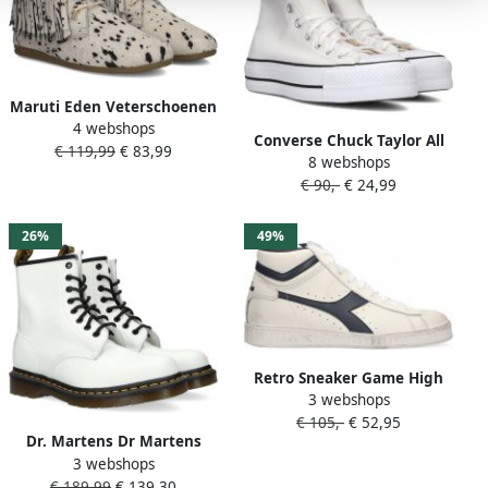
Maruti Eden Veterschoenen
4 webshops
Hoog Gebroken wit
Converse Chuck Taylor All
€ 119,99
€ 83,99
8 webshops
Star Lift Clean Hi Fashion
€ 90,-
€ 24,99
sneakers Schoenen white
black white maat: 36.5
beschikbare maaten:36.5
26%
49%
37.5 38 39.5 40 4
Retro Sneaker Game High
3 webshops
Waxed Hoge sneakers
€ 105,-
€ 52,95
Leren Sneaker Groen
Dr. Martens Dr Martens
3 webshops
Schoenen Enkellaarsjes
€ 189,99
€ 139,30
DM11822100-1460-WHITE