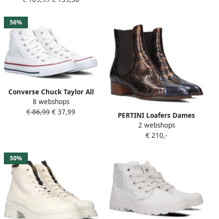
Unisex Wit
56%
Converse Chuck Taylor All
8 webshops
Star Hi Fashion sneakers
€ 86,99
€ 37,99
Schoenen optic white maat:
PERTINI Loafers Dames
48 beschikbare maaten:36
2 webshops
32764 Maat: 36 Materiaal:
37.5 38 39 40 41.5 42 43 44
€ 210,-
Leer Kleur: Gebroken wit
45 44.5
50%