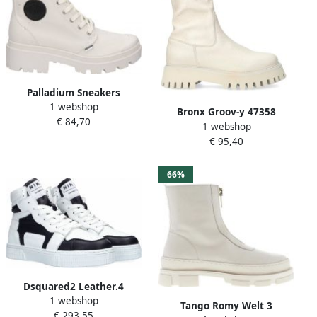
Palladium Sneakers
1 webshop
pallabase twill 76709-l47
Bronx Groov-y 47358
€ 84,70
Wit Dames
1 webshop
Chelsea boots Enkellaarsjes
€ 95,40
Dames Wit
66%
Dsquared2 Leather.4
1 webshop
Sneakers: Upgrade je
Tango Romy Welt 3
€ 293,55
sneaker game Meerkleurig