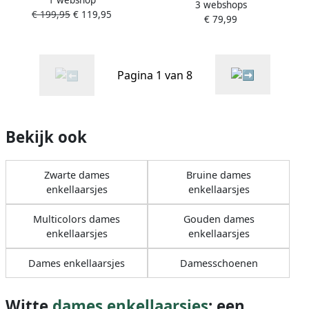
chelsea boots crocoprint
3 webshops
Off White
€ 199,95
€ 119,95
wit
€ 79,99
Pagina 1 van 8
Bekijk ook
Zwarte dames
Bruine dames
enkellaarsjes
enkellaarsjes
Multicolors dames
Gouden dames
enkellaarsjes
enkellaarsjes
Dames enkellaarsjes
Damesschoenen
Witte
dames enkellaarsjes
: een