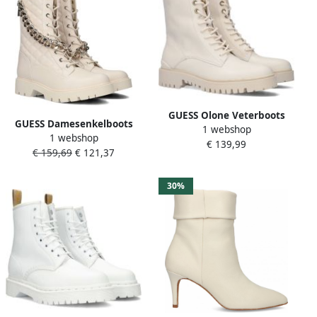
GUESS Olone Veterboots
GUESS Damesenkelboots
1 webshop
Laarzen Met Veters Dames
1 webshop
Beige RIPLEI 36 EU Fijne
€ 139,99
Wit
€ 159,69
€ 121,37
Elegante Veterboots
30%