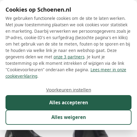
Schoenen.nl
Cookies op Schoenen.nl
We gebruiken functionele cookies om de site te laten werken.
Met jouw toestemming plaatsen we ook cookies voor statistiek
en marketing. Daarbij verwerken we persoonsgegevens zoals je
IP-adres, cookie-ID's en surfgedrag (bezochte pagina's en kliks)
om het gebruik van de site te meten, fouten op te sporen en bij
Wis filters
Alle filters
te houden via welke link je naar een webshop gaat. Deze
gegevens delen we met
onze 3 partners
. Je kunt je
Zwarte Frau dames enkellaarsjes
toestemming op elk moment intrekken of wijzigen via de link
"Cookievoorkeuren" onderaan elke pagina.
Lees meer in onze
Meer lezen
cookieverklaring
.
Maat
Merk
1
Kleur
1
Prijs
Materiaal
Voorkeuren instellen
9 resultaten:
Alles accepteren
Alles weigeren