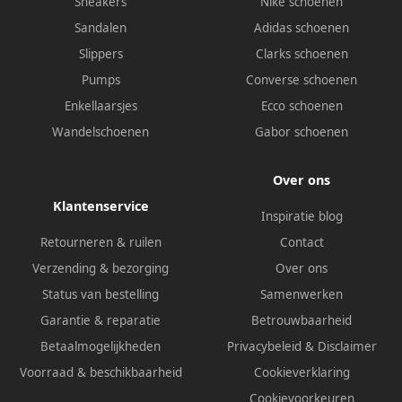
Sneakers
Nike schoenen
Sandalen
Adidas schoenen
Slippers
Clarks schoenen
Pumps
Converse schoenen
Enkellaarsjes
Ecco schoenen
Wandelschoenen
Gabor schoenen
Over ons
Klantenservice
Inspiratie blog
Retourneren & ruilen
Contact
Verzending & bezorging
Over ons
Status van bestelling
Samenwerken
Garantie & reparatie
Betrouwbaarheid
Betaalmogelijkheden
Privacybeleid
&
Disclaimer
Voorraad & beschikbaarheid
Cookieverklaring
Cookievoorkeuren