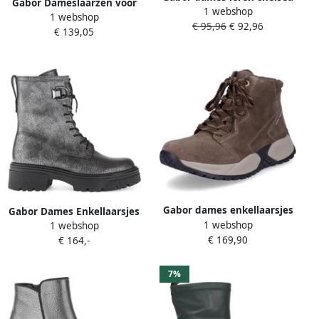
Gabor Dameslaarzen voor
1 webshop
laars grijs
1 webshop
verschillende
€ 95,96
€ 92,96
€ 139,05
weersomstandigheden
Gabor dames enkellaarsjes
Gabor Dames Enkellaarsjes
1 webshop
met veter bruin
1 webshop
€ 169,90
€ 164,-
7%