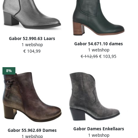
Gabor 52.990.63 Laars
Gabor 54.671.10 dames
1 webshop
antraciet
1 webshop
laars grijs
€ 104,99
€ 112,95
€ 103,95
8%
Gabor Dames Enkellaars
Gabor 55.962.69 Dames
1 webshop
56.690.63 Metal Grey
1 webshop
Enkellaarzen Grijs