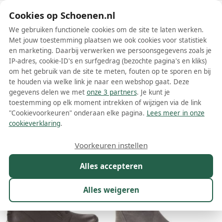
Schoenen.nl
Cookies op Schoenen.nl
We gebruiken functionele cookies om de site te laten werken.
Met jouw toestemming plaatsen we ook cookies voor statistiek
en marketing. Daarbij verwerken we persoonsgegevens zoals je
IP-adres, cookie-ID's en surfgedrag (bezochte pagina's en kliks)
om het gebruik van de site te meten, fouten op te sporen en bij
Wis filters
Alle filters
te houden via welke link je naar een webshop gaat. Deze
gegevens delen we met
onze 3 partners
. Je kunt je
Grijze Gabor dames enkellaarsjes
toestemming op elk moment intrekken of wijzigen via de link
"Cookievoorkeuren" onderaan elke pagina.
Lees meer in onze
Meer lezen
cookieverklaring
.
Maat
Merk
1
Kleur
1
Prijs
Materiaal
Voorkeuren instellen
46 resultaten:
Alles accepteren
Alles weigeren