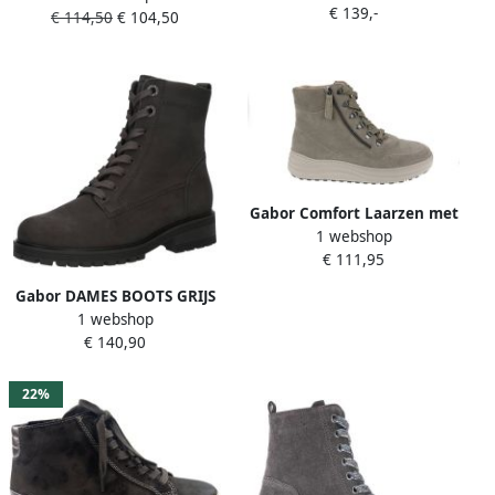
€ 139,-
Antraciet
€ 114,50
€ 104,50
Gabor Comfort Laarzen met
1 webshop
Veters in Meer Breedtes
€ 111,95
Gabor DAMES BOOTS GRIJS
1 webshop
52.765.40 SOFT NUBUK
€ 140,90
PEPPER
22%