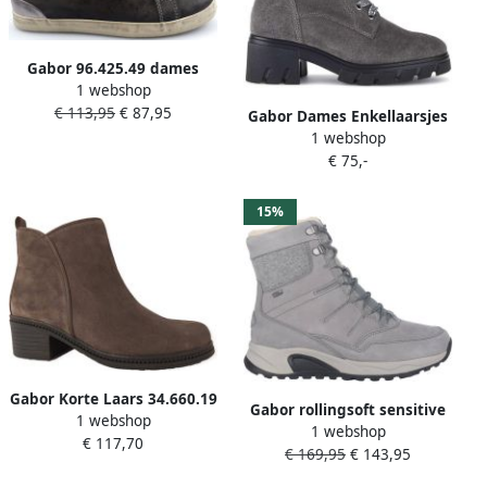
Gabor 96.425.49 dames
1 webshop
laars grijs
€ 113,95
€ 87,95
Gabor Dames Enkellaarsjes
1 webshop
€ 75,-
15%
Gabor Korte Laars 34.660.19
Gabor rollingsoft sensitive
1 webshop
Wallaby Grijs Suède
1 webshop
76.807.39 dames laars grijs
€ 117,70
€ 169,95
€ 143,95
waterdicht