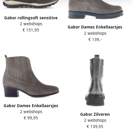
Gabor rollingsoft sensitive
2 webshops
0800.01.002 dames laars
Gabor Dames Enkellaarsjes
€ 151,95
Grijs
2 webshops
€ 139,-
Gabor Dames Enkellaarsjes
2 webshops
Gabor Zilveren
€ 99,95
2 webshops
Veterschoenen voor Dames
€ 139,95