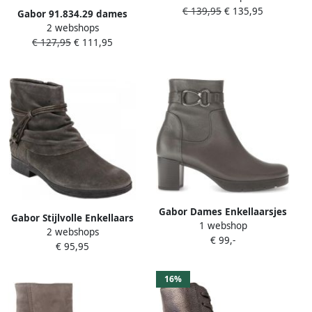
€ 139,95
€ 135,95
wandelsneaker grijs
Gabor 91.834.29 dames
2 webshops
laars grijs
€ 127,95
€ 111,95
Gabor Dames Enkellaarsjes
Gabor Stijlvolle Enkellaars
1 webshop
2 webshops
voor Vrouwen Grijs Gray
€ 99,-
€ 95,95
Dames
16%