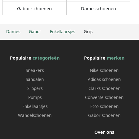
Gabor schoenen
Damesschoenen
Dames
Gabor
Enkellaarsjes
Grijs
Populaire
categorieën
Populaire
merken
Sneakers
Nike schoenen
Sandalen
Adidas schoenen
Slippers
Clarks schoenen
Pumps
Converse schoenen
Enkellaarsjes
Ecco schoenen
Wandelschoenen
Gabor schoenen
Over ons