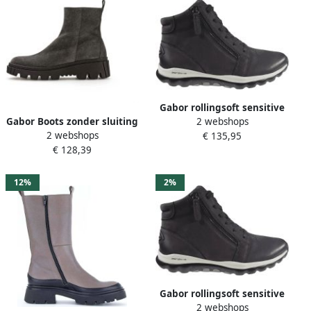
Gabor rollingsoft sensitive
Gabor Boots zonder sluiting
2 webshops
96.868.39 dames laars Grijs
2 webshops
met nagels omrandde zool
€ 135,95
€ 128,39
12%
2%
Gabor rollingsoft sensitive
2 webshops
76.868.39 dames rollende