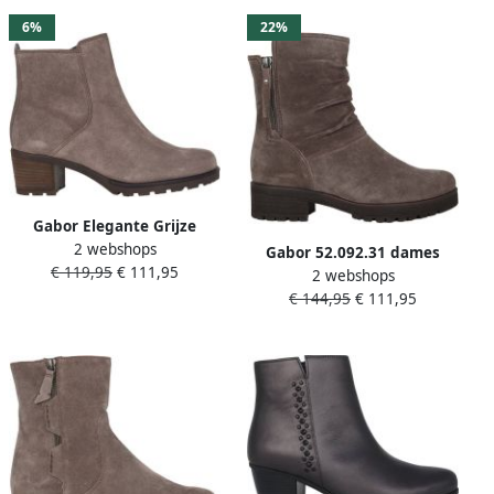
6%
22%
Gabor Elegante Grijze
2 webshops
Enkellaarsjes
Gabor 52.092.31 dames
€ 119,95
€ 111,95
2 webshops
laars Grijs
€ 144,95
€ 111,95