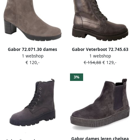
Gabor 72.071.30 dames
Gabor Veterboot 72.745.63
1 webshop
1 webshop
enkellaarzen gekleed (4)
Antraciet Metallic Warm
€ 120,-
€ 154,88
€ 129,-
beige
Gevoerd
3%
Gabor dames leren chelsea