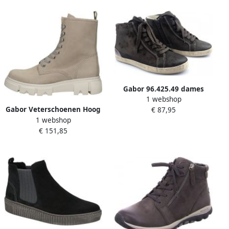
Gabor 96.425.49 dames
1 webshop
sneaker donkergrijs
Gabor Veterschoenen Hoog
€ 87,95
1 webshop
Licht Grijs
€ 151,85