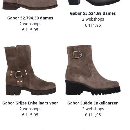
Gabor 55.524.69 dames
Gabor 52.794.30 dames
2 webshops
laars Grijs
2 webshops
laars Grijs
€ 111,95
€ 115,95
Gabor Suède Enkellaarzen
Gabor Grijze Enkellaars voor
2 webshops
2 webshops
voor vrouwen Gray Dames
Dames
€ 111,95
€ 115,95