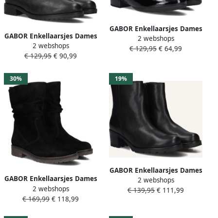
GABOR Enkellaarsjes Dames
GABOR Enkellaarsjes Dames
2 webshops
714.1 Maat: 43 Materiaal:
2 webshops
022 Maat: 43 Materiaal:
€ 129,95
€ 64,99
Leer Kleur: Zwart
€ 129,95
€ 90,99
Leer Kleur: Zwart
30%
19%
GABOR Enkellaarsjes Dames
GABOR Enkellaarsjes Dames
2 webshops
802.3 Maat: 41 Materiaal:
2 webshops
013 Maat: 37 5 Materiaal:
€ 139,95
€ 111,99
Leer Kleur: Zwart
€ 169,99
€ 118,99
Suède Kleur: Zwart