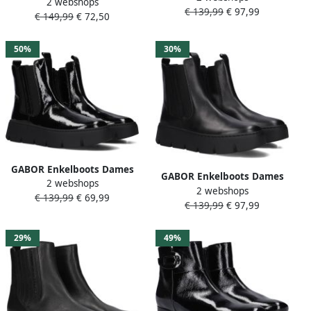
2 webshops
852 Maat: 40 Materiaal:
€ 139,99
€ 97,99
doelmatige
€ 149,99
€ 72,50
Leer Kleur: Zwart
binnenritssluiting
50%
30%
GABOR Enkelboots Dames
GABOR Enkelboots Dames
2 webshops
743.2 Maat: 37 5 Materiaal:
2 webshops
743.2 Maat: 42 5 Materiaal:
€ 139,99
€ 69,99
Lakleer Kleur: Zwart
€ 139,99
€ 97,99
Leer Kleur: Zwart
29%
49%