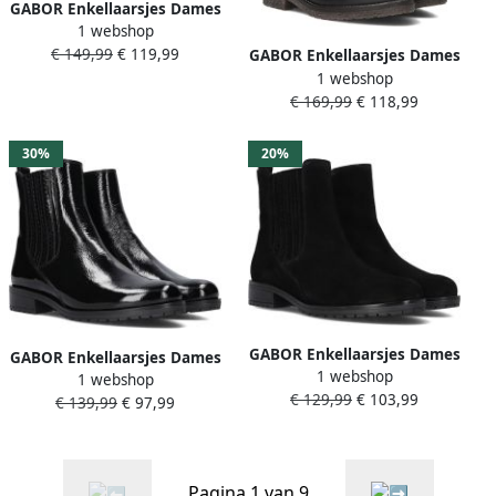
GABOR Enkellaarsjes Dames
1 webshop
712 Maat: 35 Materiaal:
€ 149,99
€ 119,99
Lakleer Kleur: Zwart
GABOR Enkellaarsjes Dames
1 webshop
013 Maat: 35 5 Materiaal:
€ 169,99
€ 118,99
Leer Kleur: Zwart
30%
20%
GABOR Enkellaarsjes Dames
GABOR Enkellaarsjes Dames
1 webshop
022 Maat: 41 Materiaal:
1 webshop
022 Maat: 40 5 Materiaal:
€ 129,99
€ 103,99
Suède Kleur: Zwart
€ 139,99
€ 97,99
Leer Kleur: Zwart
Pagina 1 van 9