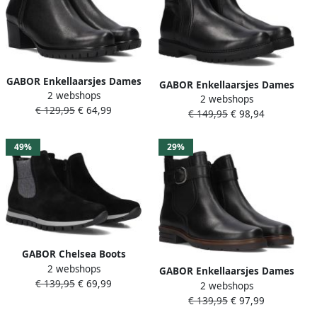
GABOR Enkellaarsjes Dames
GABOR Enkellaarsjes Dames
2 webshops
653.2 Maat: 40 Materiaal:
2 webshops
724.2 Maat: 39 Materiaal:
€ 129,95
€ 64,99
Leer Kleur: Zwart
€ 149,95
€ 98,94
Leer Kleur: Zwart
49%
29%
GABOR Chelsea Boots
2 webshops
Dames 451 Maat: 37
GABOR Enkellaarsjes Dames
€ 139,95
€ 69,99
Materiaal: Suède Kleur:
2 webshops
653.1 Maat: 40 Materiaal:
Zwart
€ 139,95
€ 97,99
Leer Kleur: Zwart