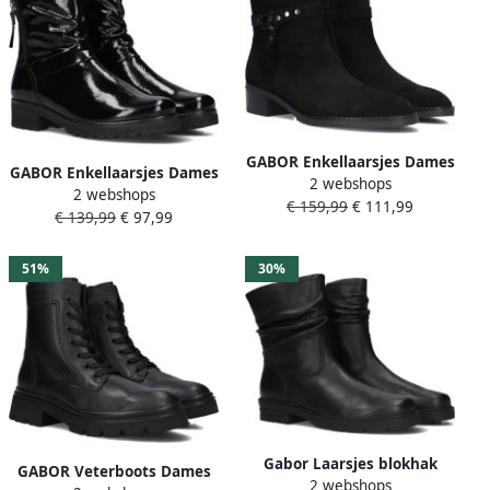
GABOR Enkellaarsjes Dames
GABOR Enkellaarsjes Dames
2 webshops
511 Maat: 38 Materiaal:
2 webshops
092 Maat: 38 Materiaal:
€ 159,99
€ 111,99
Suède Kleur: Zwart
€ 139,99
€ 97,99
Lakleer Kleur: Zwart
51%
30%
Gabor Laarsjes blokhak
GABOR Veterboots Dames
2 webshops
herfstlaarzen met