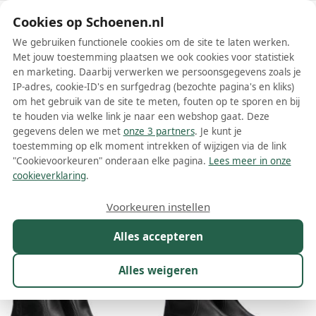
Schoenen.nl
Cookies op Schoenen.nl
We gebruiken functionele cookies om de site te laten werken.
Met jouw toestemming plaatsen we ook cookies voor statistiek
en marketing. Daarbij verwerken we persoonsgegevens zoals je
IP-adres, cookie-ID's en surfgedrag (bezochte pagina's en kliks)
om het gebruik van de site te meten, fouten op te sporen en bij
Wis filters
Alle filters
te houden via welke link je naar een webshop gaat. Deze
gegevens delen we met
onze 3 partners
. Je kunt je
Zwarte Gabor dames enkellaarsjes
toestemming op elk moment intrekken of wijzigen via de link
"Cookievoorkeuren" onderaan elke pagina.
Lees meer in onze
Meer lezen
cookieverklaring
.
Maat
Merk
1
Model
Kleur
1
Prijs
Voorkeuren instellen
321 resultaten:
Alles accepteren
20%
20%
Alles weigeren