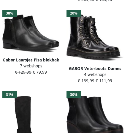
38%
20%
Gabor Laarsjes Pisa blokhak
7 webshops
business schoen
GABOR Veterboots Dames
€ 129,95
€ 79,99
comfortschoen in breedte h
4 webshops
765.1 Maat: 41 Materiaal:
(=zeer wijd)
€ 139,99
€ 111,99
Leer Kleur: Zwart
31%
30%