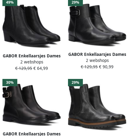
49%
29%
GABOR Enkellaarsjes Dames
GABOR Enkellaarsjes Dames
2 webshops
714.1 Maat: 38 Materiaal:
2 webshops
682 Maat: 36 Materiaal:
€ 129,95
€ 90,99
Leer Kleur: Zwart
€ 129,95
€ 64,99
Leer Kleur: Zwart
30%
29%
GABOR Enkellaarsjes Dames