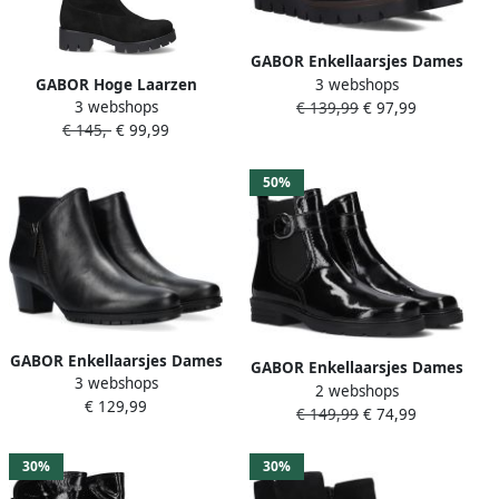
GABOR Enkellaarsjes Dames
3 webshops
GABOR Hoge Laarzen
780.1 Maat: 42 Materiaal:
3 webshops
€ 139,99
€ 97,99
Dames 719 Maat: 40
Leer Kleur: Zwart
€ 145,-
€ 99,99
Materiaal: Suèdelook Kleur:
Zwart
50%
GABOR Enkellaarsjes Dames
GABOR Enkellaarsjes Dames
3 webshops
603.1 Maat: 40 Materiaal:
2 webshops
653.1 Maat: 42 Materiaal:
€ 129,99
Leer Kleur: Zwart
€ 149,99
€ 74,99
Lakleer Kleur: Zwart
30%
30%