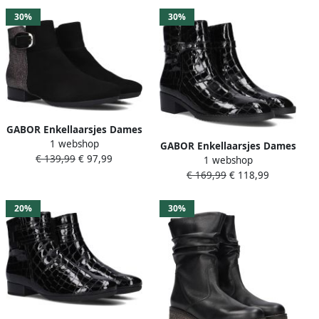
30%
30%
GABOR Enkellaarsjes Dames
1 webshop
714.1 Maat: 40 5 Materiaal:
GABOR Enkellaarsjes Dames
€ 139,99
€ 97,99
Suède Kleur: Zwart
1 webshop
511 Maat: 40 5 Materiaal:
€ 169,99
€ 118,99
Lakleer Kleur: Zwart
20%
30%