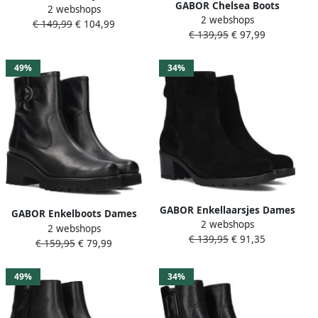
GABOR Chelsea Boots
2 webshops
702.3 Maat: 41 Materiaal:
2 webshops
Dames 721 Maat: 37 5
€ 149,99
€ 104,99
Leer Kleur: Zwart
€ 139,95
€ 97,99
Materiaal: Leer Kleur: Zwart
49%
34%
GABOR Enkellaarsjes Dames
GABOR Enkelboots Dames
2 webshops
802.3 Maat: 37 5 Materiaal:
2 webshops
622.2 Maat: 37 5 Materiaal:
€ 139,95
€ 91,35
Suède Kleur: Zwart
€ 159,95
€ 79,99
Leer Kleur: Zwart
49%
34%