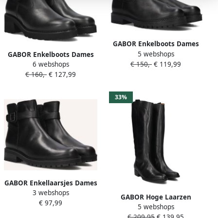
GABOR Enkelboots Dames
5 webshops
723.2 Maat: 38 Materiaal:
GABOR Enkelboots Dames
€ 150,-
€ 119,99
6 webshops
Leer Kleur: Zwart
631.1 Maat: 43 Materiaal:
€ 160,-
€ 127,99
Leer Kleur: Zwart
33%
GABOR Enkellaarsjes Dames
3 webshops
762 Maat: 40 5 Materiaal:
GABOR Hoge Laarzen
€ 97,99
Leer Kleur: Zwart
5 webshops
Dames 901 Maat: 37 5
€ 209,95
€ 139,95
Materiaal: Leer Kleur: Zwart