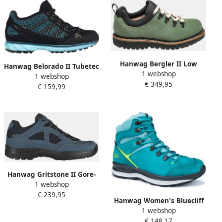
Hanwag Bergler II Low
Hanwag Belorado II Tubetec
1 webshop
Schoen Dames Blauw
1 webshop
GTX Wandelschoenen
€ 349,95
€ 159,99
Dames Zwart Blauw
Hanwag Gritstone II Gore-
1 webshop
Tex Lady Wandelschoen
€ 239,95
Blauw
Hanwag Women's Bluecliff
1 webshop
ES Wandelschoenen
€ 148,17
turkoois