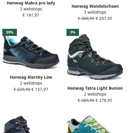
Hanwag Makra pro lady
Hanwag Wandelschoen
3 webshops
GTX 100501 497666 icefall
3 webshops
Sirius II Lady GTX UN Blue- )
€ 197,97
sulphur
€ 300,95
€ 287,95
39%
3%
Hanwag Klarsby Low
2 webshops
Bunion Lady GTX 007518
Hanwag Tatra Light Bunion
€ 229,90
€ 137,97
navy sky Schoenen
2 webshops
Lady GTX Wandelschoenen
Wandelschoenen Lage
€ 289,95
€ 278,95
Dames Petrol Mint
schoenen