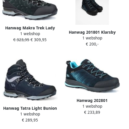
Hanwag Makra Trek Lady
Hanwag 201801 Klarsby
1 webshop
Gtx
1 webshop
Bunion Lady GTX Navy Sky
€ 323,95
€ 309,95
€ 200,-
Hanwag 202801
1 webshop
Hanwag Tatra Light Bunion
€ 233,89
1 webshop
Lady LL Dames Hoge
€ 289,95
Wandelschoen Navy
Asphalt