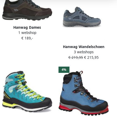
Hanwag Dames
1 webshop
Wandelschoenen Banks
€ 189,-
Low Lady Gtx Navy asphal
Donkerblauw
Hanwag Wandelschoen
3 webshops
Women Gritstone II Narrow
€ 219,95
€ 215,95
Lady GTX Navy Asphalt
4%