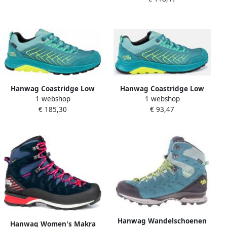
Hanwag Coastridge Low
Hanwag Coastridge Low
1 webshop
1 webshop
Lady ES Wandelschoenen
Lady Multisportschoenen
€ 185,30
€ 93,47
turkoois
Hanwag Wandelschoenen
Hanwag Women's Makra