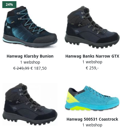
24%
Hanwag Banks Narrow GTX
Hanwag Klarsby Bunion
1 webshop
Dames wandelschoenen
1 webshop
Lady GTX 007518 navy sky
€ 259,-
€ 249,99
€ 187,50
Schoenen Wandelschoenen
Halfhoge schoenen
Hanwag 500531 Coastrock
1 webshop
Low Lady ES Icefall Sulphur