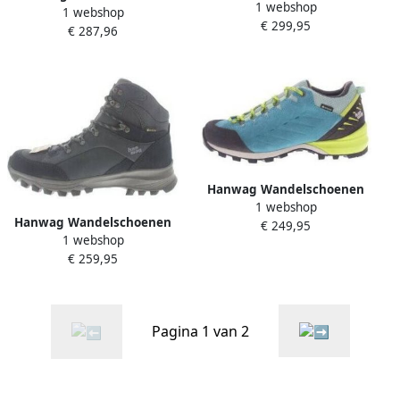
1 webshop
Makra Trek Lady GTX
1 webshop
Pro Bunion GTX
€ 299,95
€ 287,96
Bergschoenen blauw
Hanwag Wandelschoenen
1 webshop
Makra Pro Low Lady GTX
Hanwag Wandelschoenen
€ 249,95
1 webshop
Banks Narrow Lady GTX
€ 259,95
Pagina 1 van 2