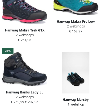
Hanwag Makra Pro Low
2 webshops
Gore-Tex Lady
Hanwag Makra Trek GTX
€ 168,97
Approachschoen Dames
2 webshops
Hoge Wandelschoen Dames
Blauw
€ 254,96
Navy Pink
20%
Hanwag Banks Lady LL
2 webshops
wandelschoenen 007064
Hanwag klarsby
€ 259,99
€ 207,96
navy asphalt Schoenen
1 webshop