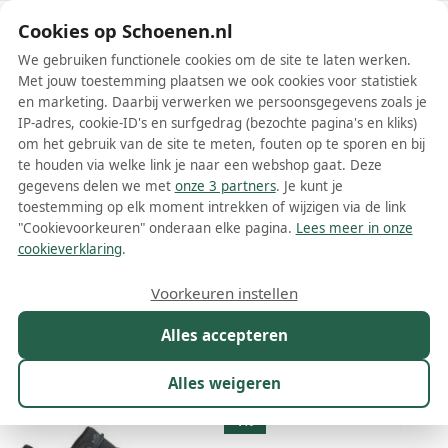
Schoenen.nl
Cookies op Schoenen.nl
We gebruiken functionele cookies om de site te laten werken.
Met jouw toestemming plaatsen we ook cookies voor statistiek
en marketing. Daarbij verwerken we persoonsgegevens zoals je
IP-adres, cookie-ID's en surfgedrag (bezochte pagina's en kliks)
om het gebruik van de site te meten, fouten op te sporen en bij
Wis filters
Alle filters
te houden via welke link je naar een webshop gaat. Deze
gegevens delen we met
onze 3 partners
. Je kunt je
Blauwe Hanwag damesschoenen
toestemming op elk moment intrekken of wijzigen via de link
"Cookievoorkeuren" onderaan elke pagina.
Lees meer in onze
Meer lezen
cookieverklaring
.
Veterschoenen
Wandelschoenen
Voorkeuren instellen
Alles accepteren
Maat
Merk
1
Kleur
1
Prijs
Materiaal
Alles weigeren
37 resultaten:
1%