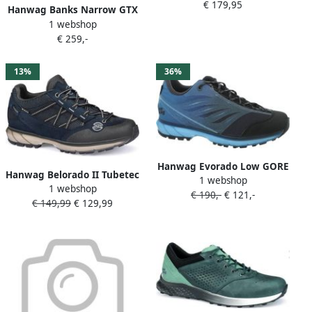
€ 179,95
Hanwag Banks Narrow GTX
1 webshop
Dames wandelschoenen
€ 259,-
waterdicht
13%
36%
Hanwag Evorado Low GORE
Hanwag Belorado II Tubetec
1 webshop
TEX Dames
1 webshop
GTX Wandelschoenen
€ 190,-
€ 121,-
Wandelschoenen EU 41 5
€ 149,99
€ 129,99
Vrouwen navy grijs
UK 7 5 Blauw