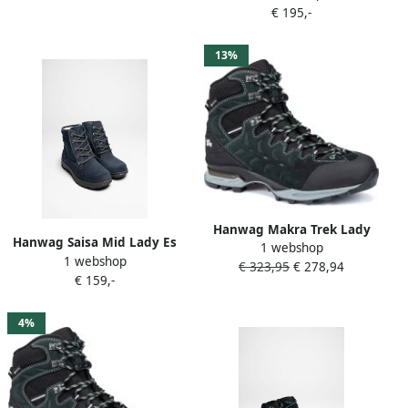
Wandelschoenen Halfhoge
€ 195,-
schoenen
13%
Hanwag Makra Trek Lady
Hanwag Saisa Mid Lady Es
1 webshop
Gtx
1 webshop
Light Dames (Navy Asphalt)
€ 323,95
€ 278,94
€ 159,-
4%