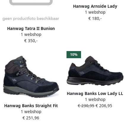
Hanwag Arnside Lady
1 webshop
Wandelschoen Dames
€ 180,-
Petrol Lichtgroen
Hanwag Tatra II Bunion
1 webshop
GORE TEX Dames
€ 350,-
Wandelschoenen EU 37 5
UK 4 5 Blauw
10%
Hanwag Banks Low Lady LL
1 webshop
Multisportschoenen zwart
€ 230,95
€ 206,95
Hanwag Banks Straight Fit
blauw
1 webshop
Extra Lady LL
€ 251,96
Wandelschoen Dames
Blauw