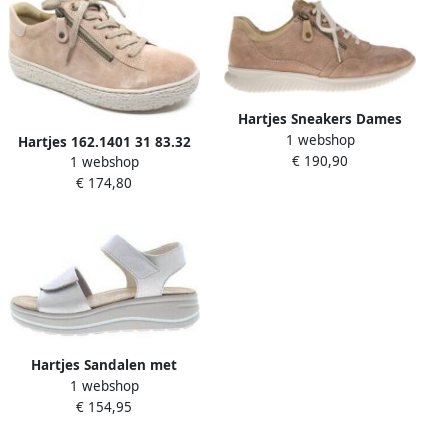
Hartjes Sneakers Dames
1 webshop
Lage sneakers
Hartjes 162.1401 31 83.32
€ 190,90
Damesschoenen Suède
1 webshop
Zacht roze sneakers wijdte
113362 Oud roze
€ 174,80
H
Hartjes Sandalen met
1 webshop
sleehak Woogie
€ 154,95