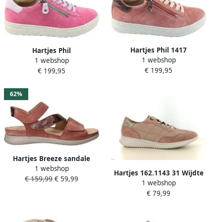
Hartjes Phil 1417
Hartjes Phil
1 webshop
1 webshop
€ 199,95
€ 199,95
62%
Hartjes Breeze sandale
1 webshop
132.1135 peach perzik
Hartjes 162.1143 31 Wijdte
€ 159,99
€ 59,99
1 webshop
G Sneakers
€ 79,99