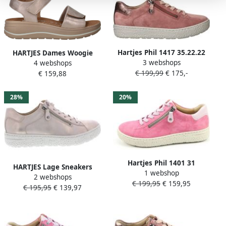
Hartjes Phil 1417 35.22.22
HARTJES Dames Woogie
3 webshops
Breedtemaat H Dames
4 webshops
Maat: 40 Materiaal: Leer
€ 199,99
€ 175,-
Sneakers Roze
€ 159,88
Kleur: Rosegoud
28%
20%
Hartjes Phil 1401 31
HARTJES Lage Sneakers
1 webshop
2 webshops
Dames 162.1401 Phil Maat:
€ 199,95
€ 159,95
€ 195,95
€ 139,97
37 Materiaal: Leer Kleur:
Roze