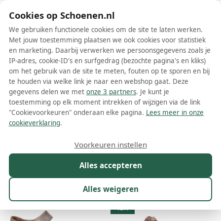
Schoenen.nl
Cookies op Schoenen.nl
We gebruiken functionele cookies om de site te laten werken.
Met jouw toestemming plaatsen we ook cookies voor statistiek
en marketing. Daarbij verwerken we persoonsgegevens zoals je
IP-adres, cookie-ID's en surfgedrag (bezochte pagina's en kliks)
om het gebruik van de site te meten, fouten op te sporen en bij
Wis filters
Alle filters
te houden via welke link je naar een webshop gaat. Deze
gegevens delen we met
onze 3 partners
. Je kunt je
Roze Hartjes damesschoenen
toestemming op elk moment intrekken of wijzigen via de link
"Cookievoorkeuren" onderaan elke pagina.
Lees meer in onze
Meer lezen
cookieverklaring
.
Sandalen
Sneakers
Veterschoenen
Voorkeuren instellen
Alles accepteren
Maat
Merk
1
Kleur
1
Prijs
Materiaal
Alles weigeren
11 resultaten:
12%