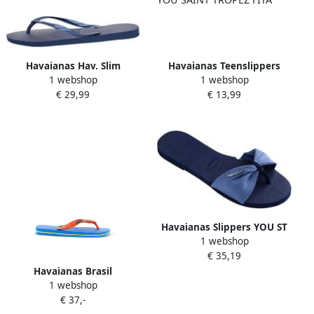
Havaianas Hav. Slim
Havaianas Teenslippers
1 webshop
1 webshop
YOU SAINT TROPEZ FITA
€ 29,99
€ 13,99
Havaianas Slippers YOU ST
1 webshop
TROPEZ BASIC
€ 35,19
Havaianas Brasil
1 webshop
teenslippers met logo
€ 37,-
Blauw