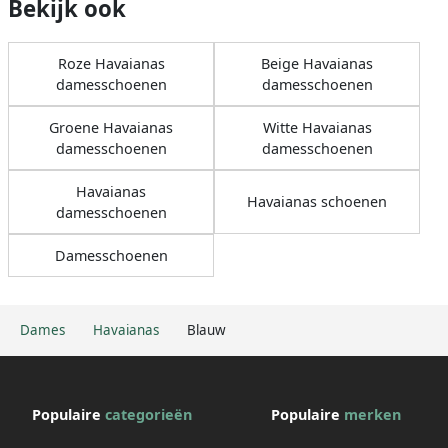
Bekijk ook
Roze Havaianas
Beige Havaianas
damesschoenen
damesschoenen
Groene Havaianas
Witte Havaianas
damesschoenen
damesschoenen
Havaianas
Havaianas schoenen
damesschoenen
Damesschoenen
Dames
Havaianas
Blauw
Populaire
categorieën
Populaire
merken