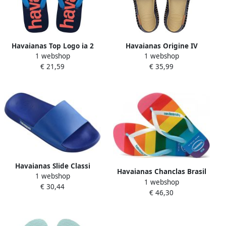
Havaianas Top Logo ia 2
Havaianas Origine IV
1 webshop
1 webshop
Unisex Slippers Turquoise
espadrilles voor en zonder
€ 21,59
€ 35,99
veters
Havaianas Slide Classi
Havaianas Chanclas Brasil
1 webshop
sandaal om aan te trekken
1 webshop
Top Pride Allover Blauw
€ 30,44
€ 46,30