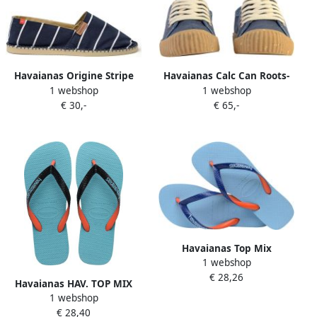
Havaianas Origine Stripe
Havaianas Calc Can Roots-
1 webshop
1 webshop
Espadrilles Vrouwen navy
tennisschoenen met veters
€ 30,-
€ 65,-
wit
Havaianas Top Mix
1 webshop
Sandalen blauw
€ 28,26
Havaianas HAV. TOP MIX
1 webshop
Blauw Unisex Slippers
€ 28,40
Blauw