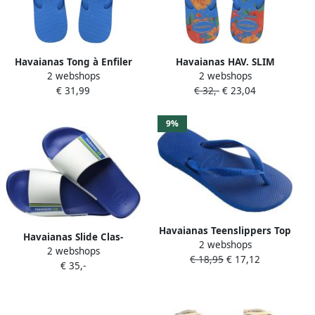
Havaianas Tong à Enfiler
Havaianas HAV. SLIM
2 webshops
2 webshops
Slim Glow FC
SUMMER BLISS BRILLIANT
€ 31,99
€ 32,-
€ 23,04
Blauw Dames Slippers
brilliant Blauw
9%
Havaianas Teenslippers Top
Havaianas Slide Clas-
2 webshops
zomerschoen slippers
2 webshops
sandalen om aan te trekken
€ 18,95
€ 17,12
poolslides met merklabel
€ 35,-