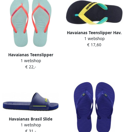
Havaianas Teenslipper Hav.
1 webshop
Top Mix Brazilian Blauw
€ 17,60
Havaianas Teenslipper
1 webshop
Meisjes Sl Logo Pop Up Fc
€ 22,-
Groen
Havaianas Brasil Slide
1 webshop
Slippers Unisex donker
€ 31,-
blauw geel