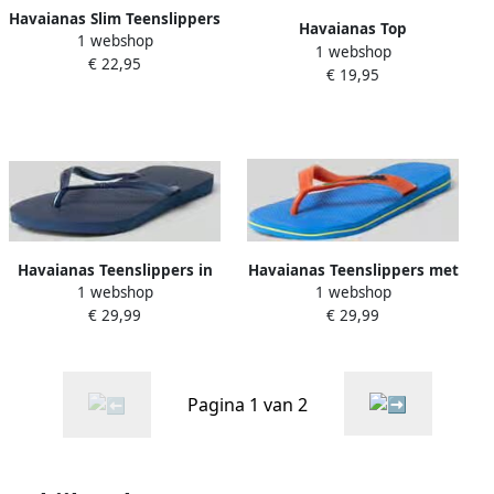
Havaianas Slim Teenslippers
Havaianas Top
1 webshop
1 webshop
€ 22,95
€ 19,95
Havaianas Teenslippers in
Havaianas Teenslippers met
1 webshop
1 webshop
smalle pasvorm met
logodetail model 'Brasil'
€ 29,99
€ 29,99
labeldetail
Pagina 1 van 2