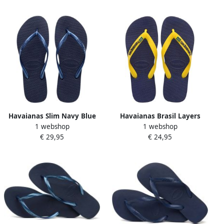
Havaianas Slim Navy Blue
Havaianas Brasil Layers
1 webshop
1 webshop
Blauw Rubber Teenslippers
€ 29,95
€ 24,95
Unisex