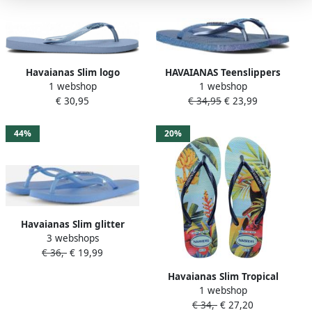
Havaianas Slim logo
HAVAIANAS Teenslippers
1 webshop
1 webshop
metallic Blauw Rubber
Dames Slim Sparkle Ii
€ 30,95
€ 34,95
€ 23,99
Teenslippers Dames
Crocus Maat: 35 Materiaal:
Rubber Kleur: Blauw
44%
20%
Havaianas Slim glitter
3 webshops
iridescent lavender blue
€ 36,-
€ 19,99
lichtblauw
Havaianas Slim Tropical
1 webshop
teenslippers blauw
€ 34,-
€ 27,20