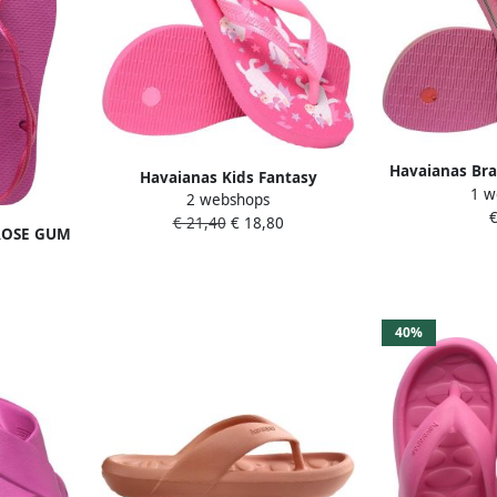
Havaianas Braz
Havaianas Kids Fantasy
1 w
Dames Roz
2 webshops
Teenslippers Junior
€
€ 21,40
€ 18,80
 ROSE GUM
ers rose
m
40%