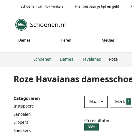
Schoenen van 75+ winkels
Hier bespaar je tijd en geld
Schoenen.nl
Dames
Heren
Meisjes
Schoenen
Dames
Havaianas
Roze
Roze Havaianas damesscho
Categorieën
Maat
Merk
1
Instappers
Sandalen
65 resultaten:
Slippers
33%
Sneakers