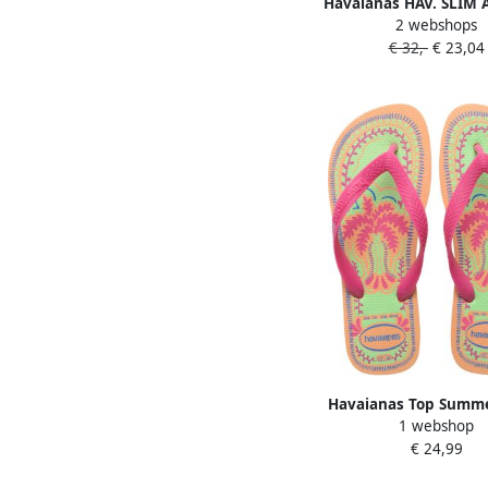
Havaianas HAV. SLIM
2 webshops
ROSE GOLD ROSE GOL
€ 32,-
€ 23,04
Slippers rose gold ro
Havaianas Top Summe
1 webshop
Slippers en Sandalen 
€ 24,99
Plastic