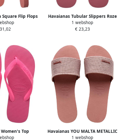
 Square Flip Flops
Havaianas Tubular Slippers Roze
ebshop
1 webshop
e- Dames Roze
Vrouw
 31,02
€ 23,23
 Women's Top
Havaianas YOU MALTA METALLIC
ebshop
1 webshop
len roze
Crocus Rose