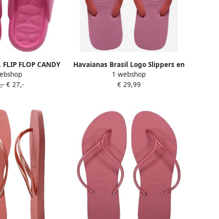
. FLIP FLOP CANDY
Havaianas Brasil Logo Slippers en
ebshop
1 webshop
X Dames Slippers
Sandalen Dames Roze Plastic
,-
€ 27,-
€ 29,99
ze flux