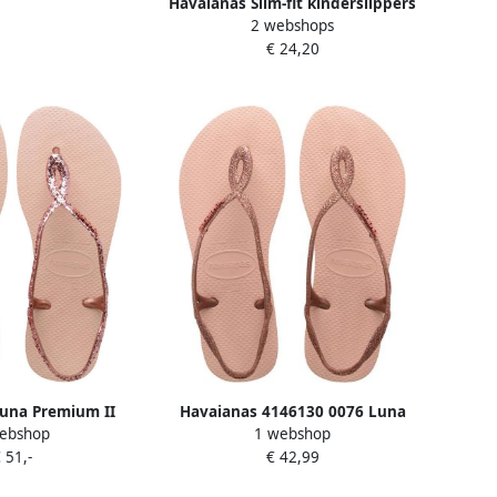
Havaianas Slim-fit kinderslippers
2 webshops
om aan te trekken
€ 24,20
una Premium II
Havaianas 4146130 0076 Luna
ebshop
1 webshop
t glitters roze
Premium Flip-Flops
 51,-
€ 42,99
er Effen 37 38