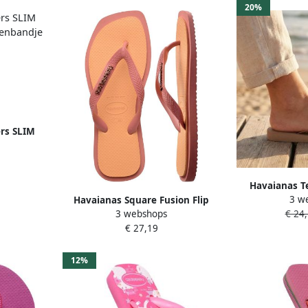
20%
rs SLIM
eenbandje
Havaianas T
3 w
Havaianas Square Fusion Flip
TIRAS zomer
3 webshops
€ 24,
Flops Dames Roze- Dames Roze
poolslides i
€ 27,19
12%