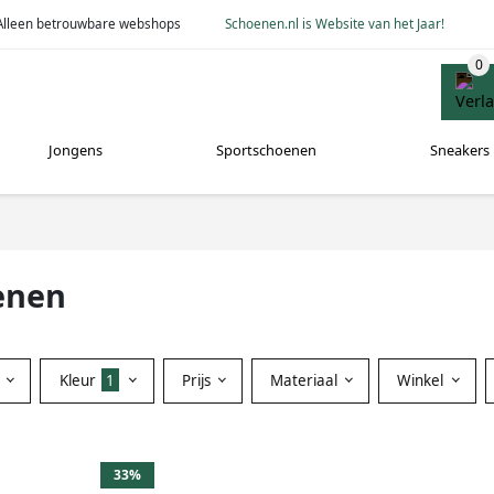
Alleen betrouwbare webshops
Schoenen.nl is Website van het Jaar!
Jongens
Sportschoenen
Sneakers
enen
Kleur
1
Prijs
Materiaal
Winkel
33%