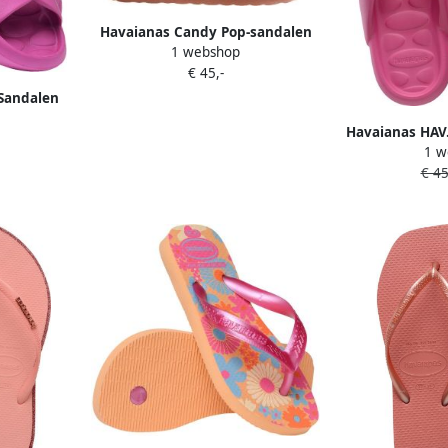
Havaianas Candy Pop-sandalen
1 webshop
om gewoon aan te trekken
€ 45,-
Sandalen
Havaianas HAV
1 w
POP Roze FLU
€ 45
Ro