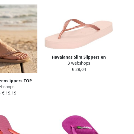
Havaianas Slim Slippers en
3 webshops
Sandalen Dames Roze Plastic
€ 28,04
eenslippers TOP
ebshops
schoen slippers
-
€ 19,19
n klassieke stijl