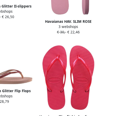
Glitter II-slippers
ebshops
n (zomaar aan te
-
€ 26,50
ekken)
Havaianas HAV. SLIM ROSE
3 webshops
CHIFFOM Dames Slippers chiffom
€ 30,-
€ 22,46
rose
 Glitter Flip Flops
ebshops
e- Dames Roze
 28,79