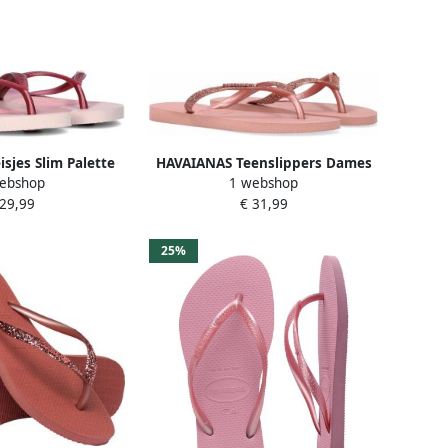
sjes Slim Palette
HAVAIANAS Teenslippers Dames
ebshop
1 webshop
ers Pink Dames
Kids Slim Glitter Ii Maat: 41 42
 29,99
€ 31,99
Materiaal: Rubber Kleur:
Rosegoud
25%