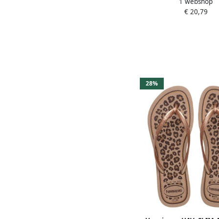
1 webshop
Urban Roségoudkl
€ 20,79
28%