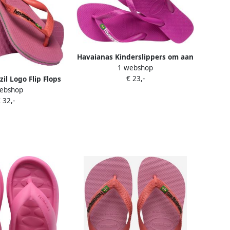
Havaianas Kinderslippers om aan
1 webshop
te trekken met Brasil-logo
€ 23,-
il Logo Flip Flops
ebshop
e- Dames Roze
 32,-