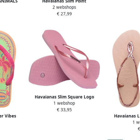
 ANIMALS
Havaianas Slim Point
2 webshops
D Dames
teenslippers lichtroze
€ 27,99
se gold
Havaianas Slim Square Logo
1 webshop
Metallic Flip Flops Dames Roze-
€ 33,95
Dames Roze
r Vibes
Havaianas L
1 w
Dames Roze
sandalen me
€
Dames Rubb