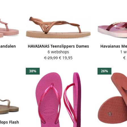
sandalen
HAVAIANAS Teenslippers Dames
Havaianas Mei
6 webshops
1 w
fen 33 34
Luna Maat: 41 Materiaal: Rubber
Glow Slipp
€ 29,99
€ 19,95
€
Kleur: Brons
38%
26%
lops Flash