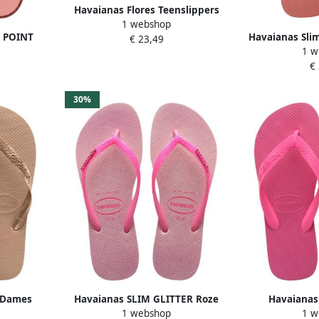
Havaianas Flores Teenslippers
1 webshop
Junior
M POINT
Havaianas Slim
€ 23,49
1 w
 BLOSSOM
Dames Roz
€
on clay
30%
s Dames
Havaianas SLIM GLITTER Roze
Havaianas
1 webshop
1 w
old
Dames Slippers
Sanda