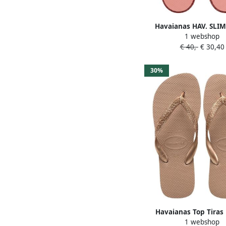
Havaianas HAV. SLI
1 webshop
GLITTER CANYON CLAY
€ 40,-
€ 30,40
Dames Slippers cany
blossom
30%
Havaianas Top Tira
1 webshop
Slippers Rose G