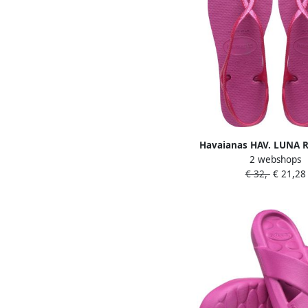
Havaianas HAV. LUNA
2 webshops
ROSE GUM Dames Slipp
€ 32,-
€ 21,28
gum rose gu