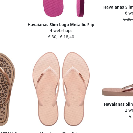
eurig
Havaianas Slim 
6 w
voor kindere
€ 36,
tr
Havaianas Slim Logo Metallic Flip
4 webshops
Flops Dames Roze- Dames Roze
€ 30,-
€ 18,40
Havaianas Slim
2 w
Dames Roz
€