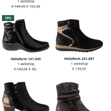
1 webshop
twee ritsen Wijdte H
€ 149,95
€ 104,96
141.046.0350 Zwart Combi
29%
Helioform 241.001
Helioform 141.045
1 webshop
Enkellaarzen
1 webshop
Enkellaarzen
€ 159,95
€ 139,95
€ 98,-