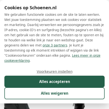
Schoenen.nl
Cookies op Schoenen.nl
We gebruiken functionele cookies om de site te laten werken.
Met jouw toestemming plaatsen we ook cookies voor statistiek
en marketing. Daarbij verwerken we persoonsgegevens zoals je
IP-adres, cookie-ID's en surfgedrag (bezochte pagina's en kliks)
om het gebruik van de site te meten, fouten op te sporen en bij
Wis filters
Alle filters
te houden via welke link je naar een webshop gaat. Deze
gegevens delen we met
onze 3 partners
. Je kunt je
Zwarte Helioform dames
toestemming op elk moment intrekken of wijzigen via de link
enkellaarsjes
"Cookievoorkeuren" onderaan elke pagina.
Lees meer in onze
cookieverklaring
.
Meer lezen
Voorkeuren instellen
Maat
Merk
1
Kleur
1
Prijs
Materiaal
Alles accepteren
9 resultaten:
Alles weigeren