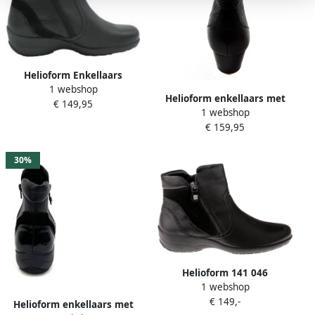
Helioform Enkellaars
1 webshop
Helioform enkellaars met
€ 149,95
1 webshop
hakje Wijdte K extra breed
€ 159,95
231.021.0404 zwarti
30%
Helioform 141 046
1 webshop
enkellaars
€ 149,-
Helioform enkellaars met