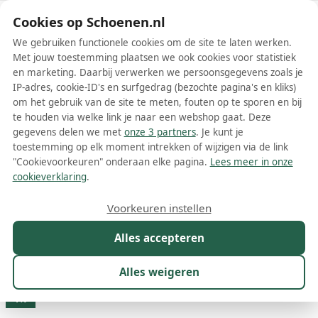
Schoenen.nl
Cookies op Schoenen.nl
We gebruiken functionele cookies om de site te laten werken.
Met jouw toestemming plaatsen we ook cookies voor statistiek
en marketing. Daarbij verwerken we persoonsgegevens zoals je
IP-adres, cookie-ID's en surfgedrag (bezochte pagina's en kliks)
om het gebruik van de site te meten, fouten op te sporen en bij
Wis filters
Alle filters
te houden via welke link je naar een webshop gaat. Deze
gegevens delen we met
onze 3 partners
. Je kunt je
Zwarte Hogan dames laarzen
toestemming op elk moment intrekken of wijzigen via de link
"Cookievoorkeuren" onderaan elke pagina.
Lees meer in onze
Meer lezen
cookieverklaring
.
Veterlaarzen
Voorkeuren instellen
Alles accepteren
Maat
Merk
1
Kleur
1
Prijs
Materiaal
Alles weigeren
37 resultaten:
1%