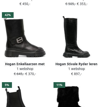
€ 450,-
€ 505,-
€ 353,-
42%
Hogan Enkellaarzen met
Hogan Stivale Ryder leren
1 webshop
1 webshop
logogesp Zwart
laarzen Zwart
€ 645,-
€ 370,-
€ 897,-
5%
11%