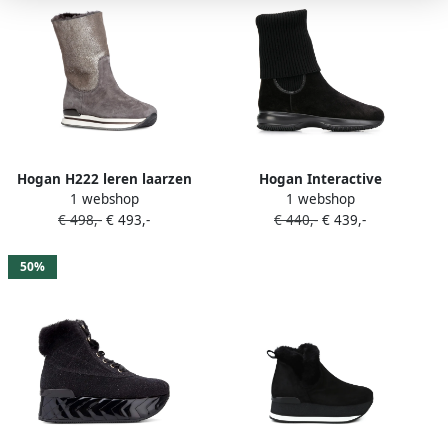
Hogan H222 leren laarzen
Hogan Interactive
1 webshop
1 webshop
met lammy voering Zwart
enkellaarzen Zwart
€ 498,-
€ 493,-
€ 440,-
€ 439,-
50%