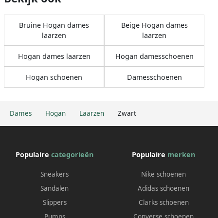
Bruine Hogan dames
Beige Hogan dames
laarzen
laarzen
Hogan dames laarzen
Hogan damesschoenen
Hogan schoenen
Damesschoenen
Dames
Hogan
Laarzen
Zwart
Populaire
categorieën
Populaire
merken
Sneakers
Nike schoenen
Sandalen
Adidas schoenen
Slippers
Clarks schoenen
Pumps
Converse schoenen