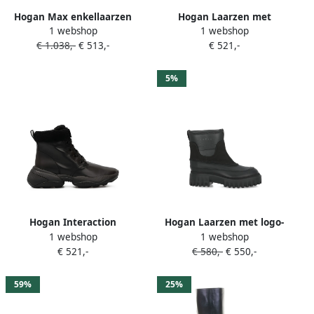
Hogan Max enkellaarzen
Hogan Laarzen met
1 webshop
1 webshop
Zwart
plateauzool van
€ 1.038,-
€ 513,-
€ 521,-
imitatiebont Zwart
5%
Hogan Interaction
Hogan Laarzen met logo-
1 webshop
1 webshop
enkellaarzen Zwart
reliëf Zwart
€ 521,-
€ 580,-
€ 550,-
59%
25%