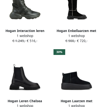
Hogan Interaction leren
Hogan Enkellaarzen met
1 webshop
1 webshop
laarzen Zwart
lammy detail Zwart
€ 1.249,-
€ 516,-
€ 900,-
€ 720,-
30%
Hogan Leren Chelsea
Hogan Laarzen met
1 webshop
1 webshop
enkellaarzen Zwart
logoprint Zwart