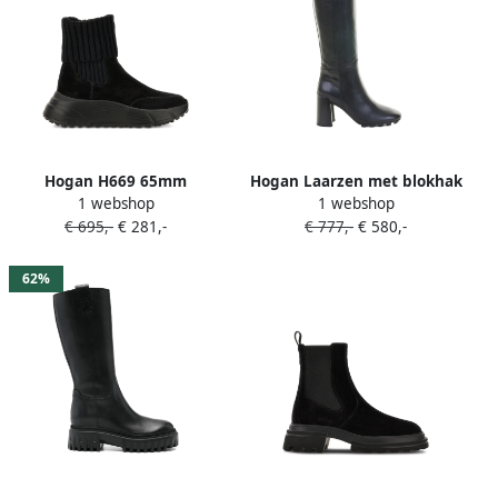
Hogan H669 65mm
Hogan Laarzen met blokhak
1 webshop
1 webshop
geribbelde Chelsea laarzen
Zwart
€ 695,-
€ 281,-
€ 777,-
€ 580,-
Zwart
62%