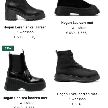
Hogan Laarzen met
Hogan Leren enkellaarzen
1 webshop
afwerking van imitatiebont
1 webshop
Zwart
€ 639,-
€ 566,-
Zwart
€ 580,-
€ 550,-
37%
Hogan Enkellaarzen met
Hogan Chelsea laarzen met
1 webshop
veters Zwart
1 webshop
sleehak Zwart
€ 534,-
€ 610,-
€ 383,-