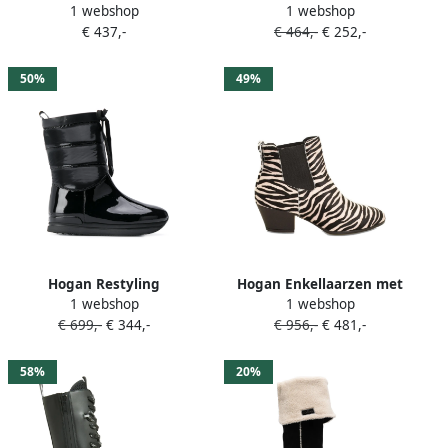
1 webshop
1 webshop
elastisch vlak Zwart
plateauzool van slangenleer
€ 437,-
€ 464,-
€ 252,-
Zwart
50%
49%
Hogan Restyling
Hogan Enkellaarzen met
1 webshop
1 webshop
gewatteerde laarzen Zwart
zebraprint Zwart
€ 699,-
€ 344,-
€ 956,-
€ 481,-
58%
20%