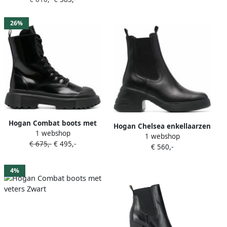
26%
Hogan Combat boots met
Hogan Chelsea enkellaarzen
1 webshop
veters Zwart
1 webshop
Zwart
€ 675,-
€ 495,-
€ 560,-
4%