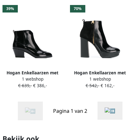
39%
70%
Hogan Enkellaarzen met
Hogan Enkellaarzen met
1 webshop
1 webshop
rits Zwart
plateauzool Zwart
€ 639,-
€ 386,-
€ 542,-
€ 162,-
Pagina 1 van 2
Bekijk ook