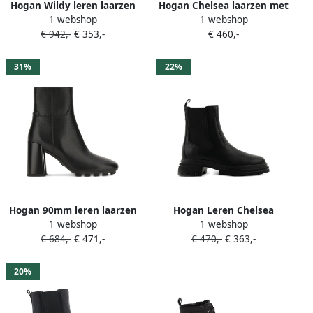
Hogan Wildy leren laarzen
Hogan Chelsea laarzen met
1 webshop
1 webshop
Zwart
elastisch vlak Zwart
€ 942,-
€ 353,-
€ 460,-
31%
22%
Hogan 90mm leren laarzen
Hogan Leren Chelsea
1 webshop
1 webshop
Zwart
laarzen Zwart
€ 684,-
€ 471,-
€ 470,-
€ 363,-
20%