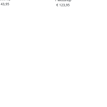
1 webshop
143,95
ersDames
€ 123,95
enenHalf-hoge
en Cognac