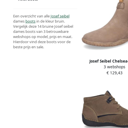
Een overzicht van alle
Josef seibel
dames
boots
in de kleur bruin.
Vergelijk deze 14 bruine Josef seibel
dames boots van 3 betrouwbare
webshops op model, prijs en maat.
Hierdoor vind deze boots voor de
beste prijs en sale.
Josef Seibel Chelsea
3 webshops
Wynona 04 Boots slip-
€ 129,43
comfortschoen 
verwisselbaar voetbed 
G