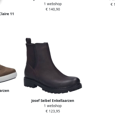
1 webshop
Volwassenen Laarsjes Cognac
€ 
sneak
€ 140,90
veterscho
Claire 11
schoen
p sneaker
 leren
aarzen
Josef Seibel Enkellaarzen
1 webshop
€ 123,95