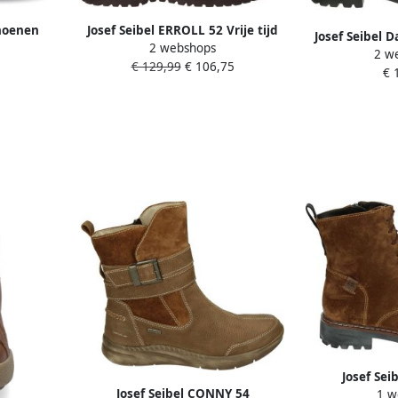
choenen
Josef Seibel ERROLL 52 Vrije tijd
Josef Seibel 
2 webshops
ortschoen
half-hoog veterschoen sneakers
2 w
versc
€ 129,99
€ 106,75
n voetbed
Bruin
€ 
weersoms
Josef Sei
Josef Seibel CONNY 54
1 w
Volwassenen 