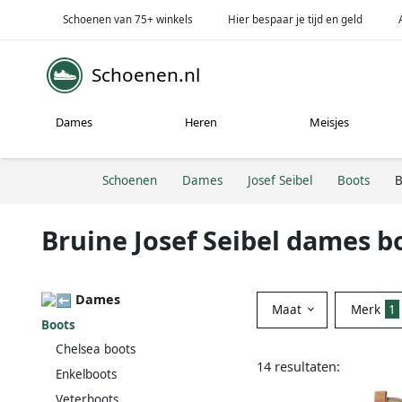
Schoenen van 75+ winkels
Hier bespaar je tijd en geld
Schoenen.nl
Dames
Heren
Meisjes
Schoenen
Dames
Josef Seibel
Boots
B
Bruine Josef Seibel dames b
Dames
Maat
Merk
1
Boots
Chelsea boots
14 resultaten:
Enkelboots
Veterboots