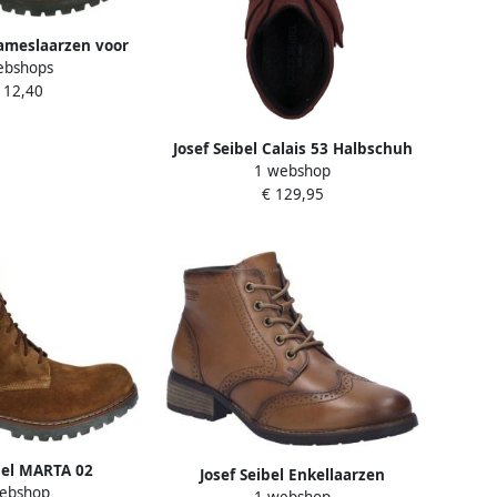
Dameslaarzen voor
ebshops
hillende
112,40
tandigheden
Josef Seibel Calais 53 Halbschuh
1 webshop
für Damen Rot
€ 129,95
bel MARTA 02
Josef Seibel Enkellaarzen
ebshop
VeterlaarzenHoge