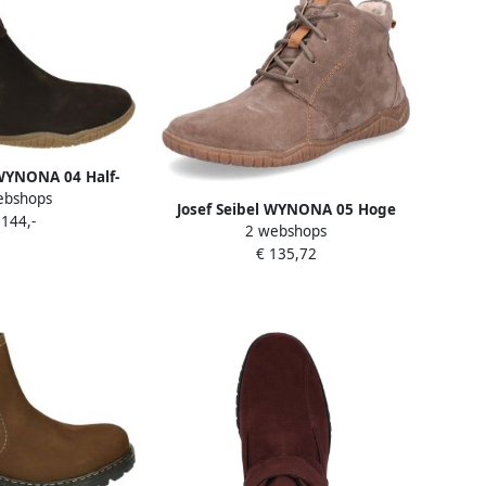
 WYNONA 04 Half-
ebshops
oenen Bruin
Josef Seibel WYNONA 05 Hoge
 144,-
2 webshops
sneakersVeterbootsDames
€ 135,72
veterschoenenDames
sneakersHalf-hoge
schoenenPopulaire
damesschoenen JosefBarefoot
Taupe