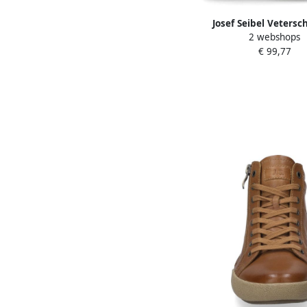
Josef Seibel Veters
2 webshops
Fergey 43 Boots comf
€ 99,77
met verwisselbaar lere