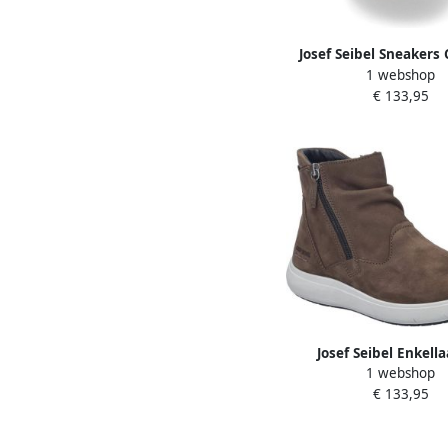
Josef Seibel Sneakers 
1 webshop
veterschoenen high to
€ 133,95
comfortschoen met
binnenzool
Josef Seibel Enkell
1 webshop
€ 133,95