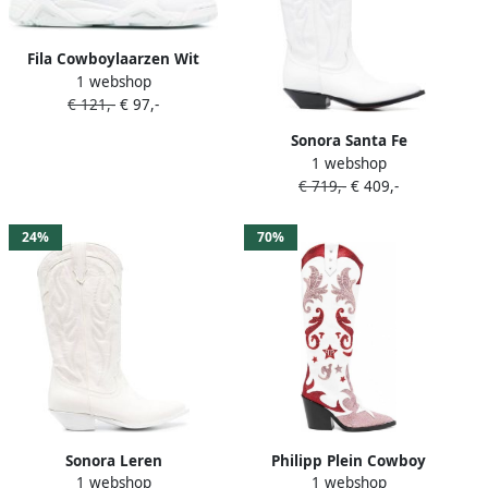
Fila Cowboylaarzen Wit
1 webshop
€ 121,-
€ 97,-
Sonora Santa Fe
1 webshop
cowboylaarzen Wit
€ 719,-
€ 409,-
24%
70%
Sonora Leren
Philipp Plein Cowboy
1 webshop
1 webshop
cowboylaarzen Wit
laarzen met stras Wit