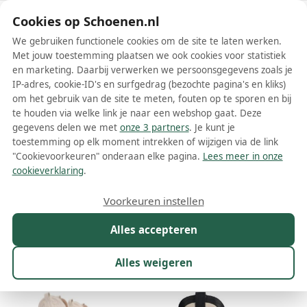
Schoenen.nl
Cookies op Schoenen.nl
We gebruiken functionele cookies om de site te laten werken.
Met jouw toestemming plaatsen we ook cookies voor statistiek
en marketing. Daarbij verwerken we persoonsgegevens zoals je
IP-adres, cookie-ID's en surfgedrag (bezochte pagina's en kliks)
om het gebruik van de site te meten, fouten op te sporen en bij
Wis filters
Alle filters
te houden via welke link je naar een webshop gaat. Deze
gegevens delen we met
onze 3 partners
. Je kunt je
Witte dames cowboylaarzen
toestemming op elk moment intrekken of wijzigen via de link
"Cookievoorkeuren" onderaan elke pagina.
Lees meer in onze
Meer lezen
cookieverklaring
.
Cowboylaarzen
Hoge laarzen
Overknee laarzen
Vachtlaa
Voorkeuren instellen
Alles accepteren
Maat
Merk
Model
Kleur
1
Prijs
Mat
Alles weigeren
25 resultaten: