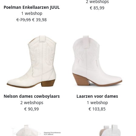
2 webshops
Boots
Poelman Enkellaarzen JUUL
€ 85,99
1 webshop
Dames enkellaarzen
€ 79,95
€ 39,98
Nelson dames cowboylaars
Laarzen voor dames
2 webshops
1 webshop
Wit
cowboylaarzen geborduurd
€ 90,99
€ 103,85
gestikt korte
westernlaarzen lage dikke
hak puntige neus
enkellaarsjes