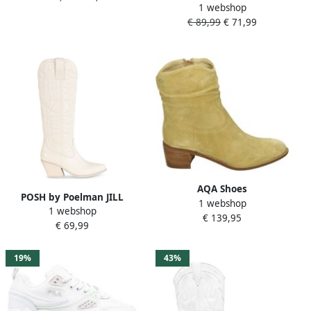
1 webshop
Vrouwen Wit
€ 89,99
€ 71,99
AQA Shoes
POSH by Poelman JILL
1 webshop
A8352~~~~~~~~~~~~~~~~~~~~~~
1 webshop
Dames Western Laarzen Off
€ 139,95
Cowboylaarzen Wit beige
€ 69,99
White
19%
43%