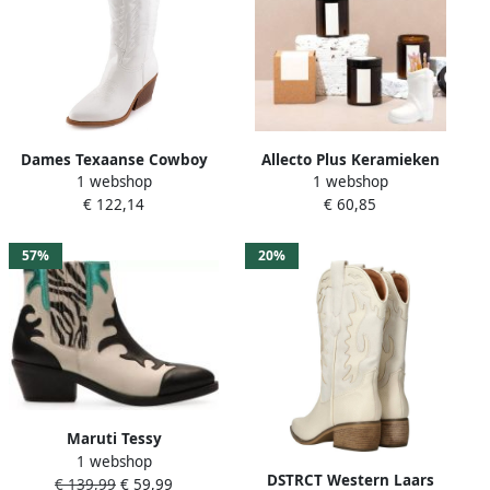
Dames Texaanse Cowboy
Allecto Plus Keramieken
1 webshop
1 webshop
Laarzen met Hak
cow boot luciferhouder
€ 122,14
€ 60,85
Decoratief accessoire voor
badkamer slaapkamer
keuken Wit
57%
20%
Vuursteenhouder
Interieurdecoratie
Maruti Tessy
1 webshop
Cowboylaarzen Offwhite
DSTRCT Western Laars
€ 139,99
€ 59,99
Black Offwhite Aqua Zebr