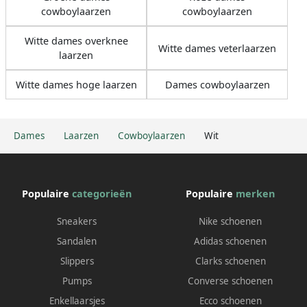
cowboylaarzen
cowboylaarzen
Witte dames overknee
Witte dames veterlaarzen
laarzen
Witte dames hoge laarzen
Dames cowboylaarzen
Dames
Laarzen
Cowboylaarzen
Wit
Populaire
categorieën
Populaire
merken
Sneakers
Nike schoenen
Sandalen
Adidas schoenen
Slippers
Clarks schoenen
Pumps
Converse schoenen
Enkellaarsjes
Ecco schoenen