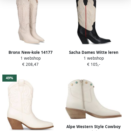
Bronx New-kole 14177
Sacha Dames Witte leren
1 webshop
1 webshop
Cowboylaarzen Western
cowboylaarzen met zwarte
€ 208,47
€ 105,-
Laarzen Dames Wit
details
49%
Alpe Western Style Cowboy