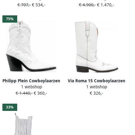
€ 707,-
€ 534,-
€ 4.900,-
€ 1.470,-
75%
Philipp Plein Cowboylaarzen
Via Roma 15 Cowboylaarzen
1 webshop
1 webshop
met sterdetail Wit
verfraaid met stiksels Wit
€ 1.440,-
€ 360,-
€ 326,-
33%