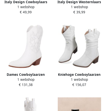
Italy Design Cowboylaars
Italy Design Westernlaars
1 webshop
1 webshop
hoge schacht dames
Borduursel en hak Dames
€ 49,99
€ 39,99
Dames Cowboylaarzen
Kniehoge Cowboylaarzen
1 webshop
1 webshop
Westers Geborduurd
voor Vrouwen Comfortabele
€ 131,38
€ 156,07
Midden Kuit Houten Hak
en Modieuze Cowgirl
Laarzen