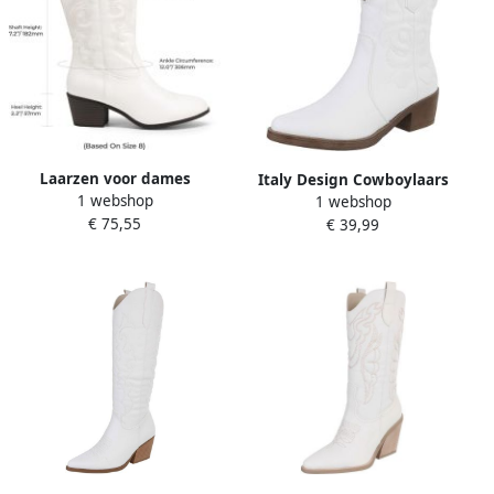
Laarzen voor dames
Italy Design Cowboylaars
1 webshop
1 webshop
halfhoge cowgirllaarzen
Blokhak en stikseldetails
€ 75,55
€ 39,99
met borduurwerk ronde
Dames
neus westerse dikke lage
hak schoenen
Cowboylaarzen voor dames
halve kuit ronde neus hak
modieus comfortabel