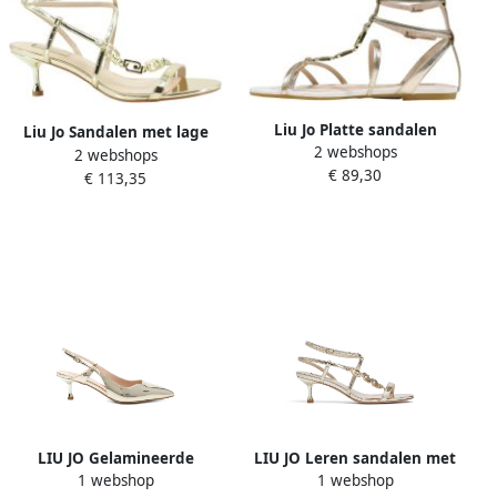
Liu Jo Platte sandalen
Liu Jo Sandalen met lage
2 webshops
SANDY 09 SANDAL
2 webshops
hak en logo met juwelen
€ 89,30
SA6123EX029
€ 113,35
LIU JO Gelamineerde
LIU JO Leren sandalen met
1 webshop
1 webshop
spiegelende slingbacks
logoketting Goud