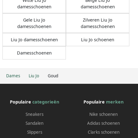
Witte Liu Jo
Beige Liu Jo
damesschoenen
damesschoenen
Gele Liu Jo
Zilveren Liu Jo
damesschoenen
damesschoenen
Liu Jo damesschoenen
Liu Jo schoenen
Damesschoenen
Dames
Liu Jo
Goud
Populaire
categorieën
Populaire
merken
Sneakers
Nike schoenen
Sandalen
Adidas schoenen
Slippers
Clarks schoenen