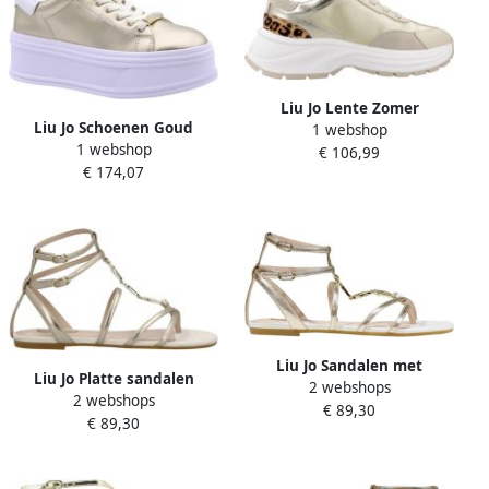
Liu Jo Lente Zomer
Liu Jo Schoenen Goud
1 webshop
Damessneakers Yellow
1 webshop
Vrouwen
€ 106,99
Dames
€ 174,07
Liu Jo Sandalen met
Liu Jo Platte sandalen
2 webshops
enkelbandje en
2 webshops
SANDY 09 SANDAL
€ 89,30
polyurethaan finish
€ 89,30
SA6123EX029