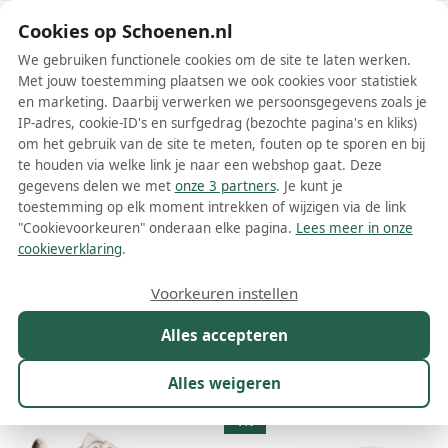
Schoenen.nl
Cookies op Schoenen.nl
We gebruiken functionele cookies om de site te laten werken.
Met jouw toestemming plaatsen we ook cookies voor statistiek
en marketing. Daarbij verwerken we persoonsgegevens zoals je
IP-adres, cookie-ID's en surfgedrag (bezochte pagina's en kliks)
om het gebruik van de site te meten, fouten op te sporen en bij
Wis filters
Alle filters
te houden via welke link je naar een webshop gaat. Deze
gegevens delen we met
onze 3 partners
. Je kunt je
Gouden Liu Jo damesschoenen
toestemming op elk moment intrekken of wijzigen via de link
"Cookievoorkeuren" onderaan elke pagina.
Lees meer in onze
Meer lezen
cookieverklaring
.
Muiltjes
Plateauzolen
Platte schoenen
Pumps
Sandale
Voorkeuren instellen
Alles accepteren
Maat
Merk
1
Kleur
1
Prijs
Materiaal
Alles weigeren
19 resultaten:
1%