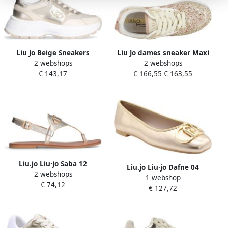
Liu Jo Beige Sneakers
Liu Jo dames sneaker Maxi
2 webshops
2 webshops
Stijlvol Comfortabel Casual
Wonder 01 goud koper
€ 143,17
€ 166,55
€ 163,55
Uitjes
Liu.jo Liu·jo Saba 12
Liu.jo Liu·jo Dafne 04
2 webshops
Sandalen Goud Vrouw
1 webshop
Ballerina´s Goud Vrouw
€ 74,12
€ 127,72