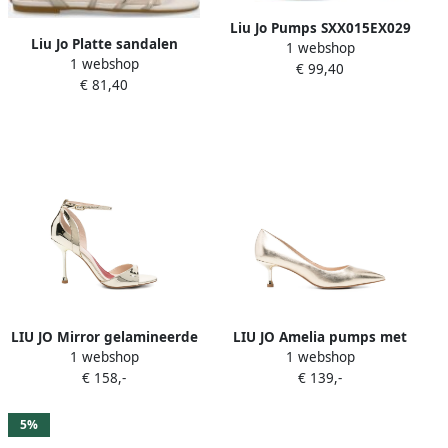
Liu Jo Pumps SXX015EX029
Liu Jo Platte sandalen
1 webshop
1 webshop
SANDY 09 SA6123 EX0142-
€ 99,40
€ 81,40
04178
LIU JO Mirror gelamineerde
LIU JO Amelia pumps met
1 webshop
1 webshop
sandalen met hak Goud
55 mm kitten-hak en
€ 158,-
€ 139,-
puntige neus Goud
5%