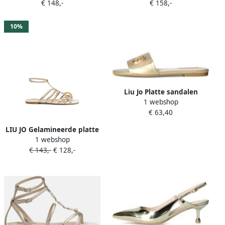
€ 148,-
€ 158,-
pumps Goud
10%
Liu Jo Platte sandalen
1 webshop
SA6127EX029
€ 63,40
LIU JO Gelamineerde platte
1 webshop
sandalen Goud
€ 143,-
€ 128,-