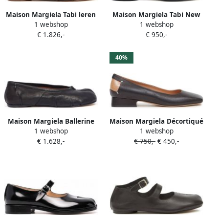
Maison Margiela Tabi leren
Maison Margiela Tabi New
1 webshop
1 webshop
ballerina's Zwart
30mm ballerina's Zwart
€ 1.826,-
€ 950,-
40%
Maison Margiela Ballerine
Maison Margiela Décortiqué
1 webshop
1 webshop
ballerina's met split in de
ballerina's met stiksels
€ 1.628,-
€ 750,-
€ 450,-
neus Zwart
Zwart