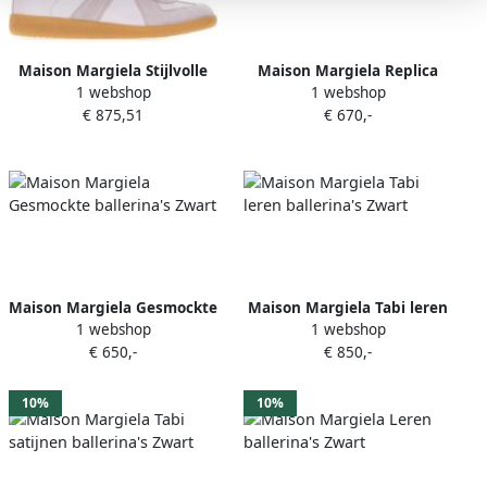
Maison Margiela Stijlvolle
Maison Margiela Replica
1 webshop
1 webshop
Sneakers voor Mannen en
ballerina's met bandjes
€ 875,51
€ 670,-
Vrouwen Purple Dames
Zwart
Maison Margiela Gesmockte
Maison Margiela Tabi leren
1 webshop
1 webshop
ballerina's Zwart
ballerina's Zwart
€ 650,-
€ 850,-
10%
10%