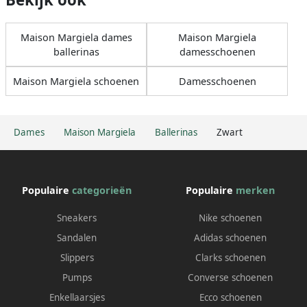
Maison Margiela dames
Maison Margiela
ballerinas
damesschoenen
Maison Margiela schoenen
Damesschoenen
Dames
Maison Margiela
Ballerinas
Zwart
Populaire
categorieën
Populaire
merken
Sneakers
Nike schoenen
Sandalen
Adidas schoenen
Slippers
Clarks schoenen
Pumps
Converse schoenen
Enkellaarsjes
Ecco schoenen