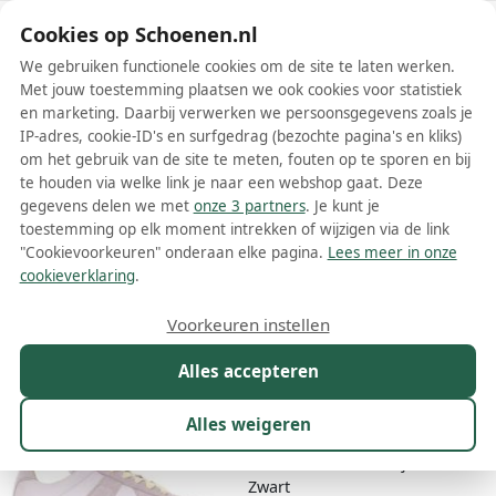
Schoenen.nl
Cookies op Schoenen.nl
We gebruiken functionele cookies om de site te laten werken.
Met jouw toestemming plaatsen we ook cookies voor statistiek
en marketing. Daarbij verwerken we persoonsgegevens zoals je
IP-adres, cookie-ID's en surfgedrag (bezochte pagina's en kliks)
om het gebruik van de site te meten, fouten op te sporen en bij
Wis filters
Alle filters
te houden via welke link je naar een webshop gaat. Deze
gegevens delen we met
onze 3 partners
. Je kunt je
Zwarte Maison Margiela dames
toestemming op elk moment intrekken of wijzigen via de link
ballerinas
"Cookievoorkeuren" onderaan elke pagina.
Lees meer in onze
cookieverklaring
.
Meer lezen
Voorkeuren instellen
Maat
Merk
1
Kleur
1
Prijs
Materiaal
Alles accepteren
19 resultaten:
Alles weigeren