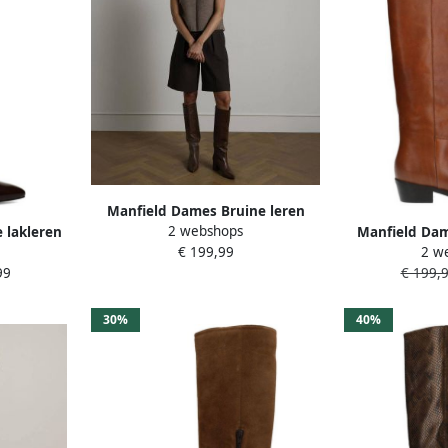
Manfield Dames Bruine leren
2 webshops
 lakleren
hoge laarzen met hak
Manfield Dam
€ 199,99
2 w
 hak
hoge
99
€ 199,
30%
40%