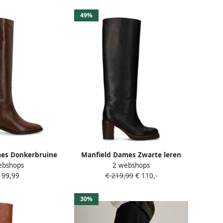
49%
es Donkerbruine
Manfield Dames Zwarte leren
ebshops
2 webshops
oge laarzen
hoge laarzen met hak
199,99
€ 219,99
€ 110,-
30%