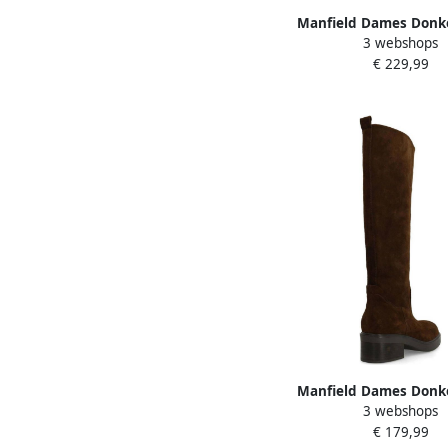
Manfield Dames Donk
3 webshops
suède hoge laarze
€ 229,99
kittenheel
Manfield Dames Donk
3 webshops
suède hoge laar
€ 179,99