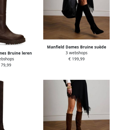
Manfield Dames Bruine suède
3 webshops
es Bruine leren
hoge laarzen met hak
ebshops
€ 199,99
 laarzen
179,99