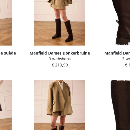
ne suède
Manfield Dames Donkerbruine
Manfield Dam
3 webshops
3 w
ap
suède hoge laarzen
hoge
€ 219,99
€ 