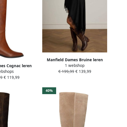
Manfield Dames Bruine leren
1 webshop
es Cognac leren
hoge laarzen
ebshops
€ 199,99
€ 139,99
 laarzen
99
€ 119,99
40%