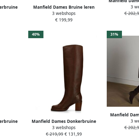
Manfield Dame
3 w
erbruine
Manfield Dames Bruine leren
hoge
3 webshops
€ 202,
n met
hoge laarzen met hak
€ 199,99
40%
31%
Manfield Dam
3 w
erbruine
Manfield Dames Donkerbruine
suède h
3 webshops
€ 202,
zen
leren hoge laarzen met hak
€ 219,99
€ 131,99