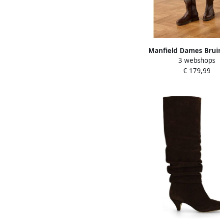
Manfield Dames Brui
3 webshops
hoge laarzen
€ 179,99