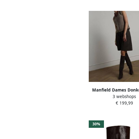
Manfield Dames Donk
3 webshops
suède hoge laarzen 
€ 199,99
30%