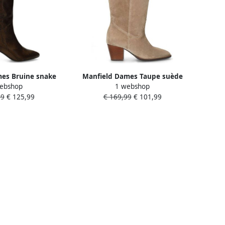
es Bruine snake
Manfield Dames Taupe suède
ebshop
1 webshop
en laarzen met hak
hoge laarzen met hak
99
€ 125,99
€ 169,99
€ 101,99