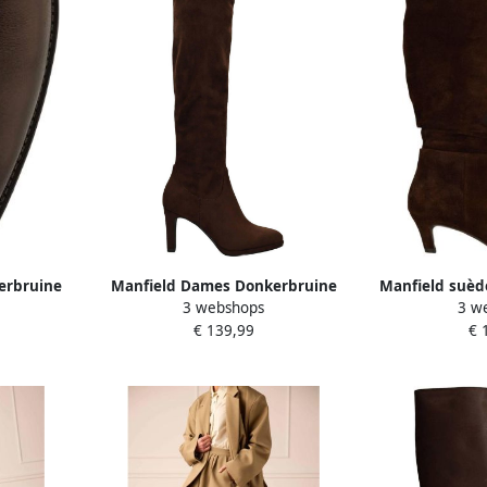
erbruine
Manfield Dames Donkerbruine
Manfield suèd
3 webshops
3 w
zen
suèdine hoge stretch laarzen
b
€ 139,99
€ 