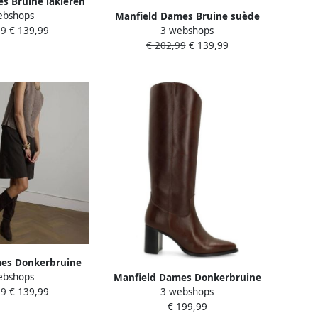
s Bruine lakleren
ebshops
 laarzen
Manfield Dames Bruine suède
99
€ 139,99
3 webshops
hoge laarzen met hak
€ 202,99
€ 139,99
es Donkerbruine
ebshops
oge laarzen
Manfield Dames Donkerbruine
99
€ 139,99
3 webshops
hoge leren laarzen met hak
€ 199,99