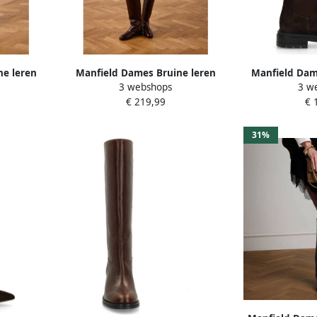
ne leren
Manfield Dames Bruine leren
Manfield Dam
3 webshops
3 w
hoge laarzen
suède h
€ 219,99
€ 
31%