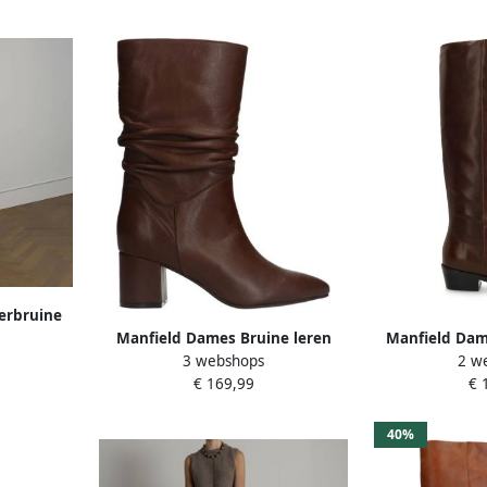
erbruine
met hak
Manfield Dames Bruine leren
Manfield Dam
3 webshops
2 w
laarzen met hak
leren h
€ 169,99
€ 
40%