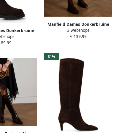
Manfield Dames Donkerbruine
3 webshops
es Donkerbruine
hoge stretch laarzen
ebshops
€ 139,99
oge laarzen
189,99
31%