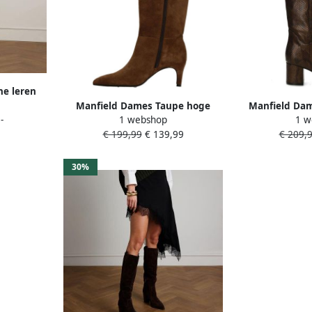
ne leren
 hak
Manfield Dames Taupe hoge
Manfield Dam
-
1 webshop
1 w
suède laarzen met hak
print hoge ler
€ 199,99
€ 139,99
€ 209,
30%