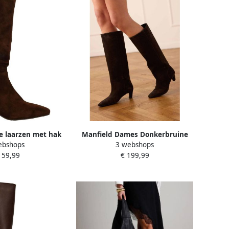
e laarzen met hak
Manfield Dames Donkerbruine
ebshops
3 webshops
ruin
suède hoge laarzen met hak
159,99
€ 199,99