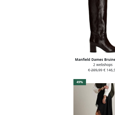
Manfield Dames Bruine
2 webshops
hoge laarzen met
€ 209,99
€ 146,
49%