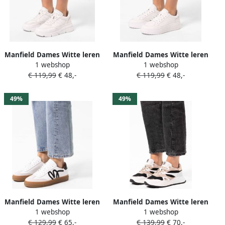
Manfield Dames Witte leren
Manfield Dames Witte leren
1 webshop
1 webshop
sneakers
sneakers
€ 119,99
€ 48,-
€ 119,99
€ 48,-
49%
49%
Manfield Dames Witte leren
Manfield Dames Witte leren
1 webshop
1 webshop
sneakers met zwarte
sneakers met mesh details
€ 129,99
€ 65,-
€ 139,99
€ 70,-
details