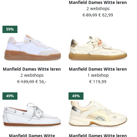
Manfield Dames Witte leren
2 webshops
espadrilles
€ 89,99
€ 62,99
59%
Manfield Dames Witte leren
Manfield Dames Witte leren
2 webshops
1 webshop
sneakers met beige suéde
sneakers
€ 139,99
€ 56,-
€ 119,99
details
49%
49%
Manfield Dames Witte
Manfield Dames Witte leren