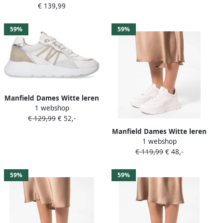
€ 139,99
details
59%
59%
Manfield Dames Witte leren
1 webshop
sneakers
€ 129,99
€ 52,-
Manfield Dames Witte leren
1 webshop
sneakers
€ 119,99
€ 48,-
59%
59%