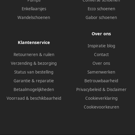
Pumps
Converse schoenen
Enkellaarsjes
Ecco schoenen
Wandelschoenen
Gabor schoenen
Over ons
Klantenservice
Inspiratie blog
Retourneren & ruilen
Contact
Verzending & bezorging
Over ons
Status van bestelling
Samenwerken
Garantie & reparatie
Betrouwbaarheid
Betaalmogelijkheden
Privacybeleid
&
Disclaimer
Voorraad & beschikbaarheid
Cookieverklaring
Cookievoorkeuren