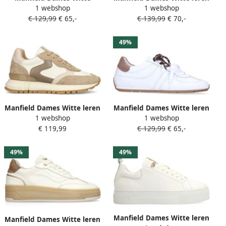
1 webshop
1 webshop
geweven boatloafers
sneakers
€ 129,99
€ 65,-
€ 139,99
€ 70,-
49%
Manfield Dames Witte leren
Manfield Dames Witte leren
1 webshop
1 webshop
sneakers met beige suède
sneakers
€ 119,99
€ 129,99
€ 65,-
details
49%
49%
Manfield Dames Witte leren
Manfield Dames Witte leren