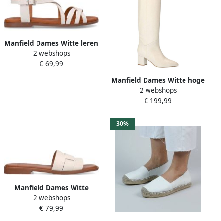
Manfield Dames Witte leren
2 webshops
sandalen
€ 69,99
Manfield Dames Witte hoge
2 webshops
leren laarzen met hak
€ 199,99
30%
Manfield Dames Witte
2 webshops
gevlochten leren slippers
€ 79,99