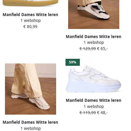
Manfield Dames Witte leren
1 webshop
sneakers met metallic
€ 80,99
details
Manfield Dames Witte leren
1 webshop
sneakers met zilveren
€ 129,99
€ 65,-
details
59%
Manfield Dames Witte leren
1 webshop
sneakers
€ 119,99
€ 48,-
Manfield Dames Witte leren
1 webshop
sneakers met stoffen