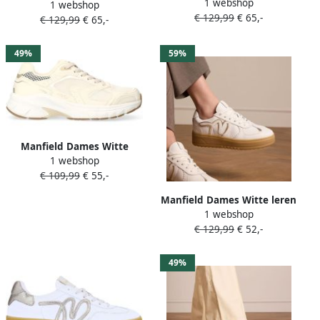
1 webshop
sneakers
1 webshop
sneakers
€ 129,99
€ 65,-
€ 129,99
€ 65,-
49%
59%
Manfield Dames Witte
1 webshop
crème sneakers met mesh
€ 109,99
€ 55,-
details
Manfield Dames Witte leren
1 webshop
sneakers
€ 129,99
€ 52,-
49%