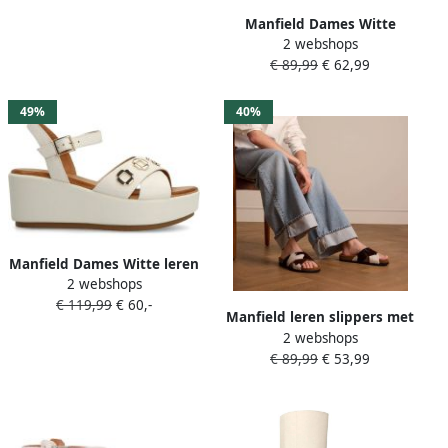
Manfield Dames Witte
2 webshops
suède hak slippers
€ 89,99
€ 62,99
49%
40%
Manfield Dames Witte leren
2 webshops
sleehakken
€ 119,99
€ 60,-
Manfield leren slippers met
2 webshops
koeienprint wit bruin
€ 89,99
€ 53,99