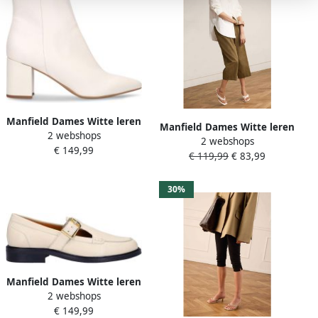
Manfield Dames Witte leren
Manfield Dames Witte leren
2 webshops
enkellaarsjes met hak
2 webshops
gevlochten hak slippers
€ 149,99
€ 119,99
€ 83,99
30%
Manfield Dames Witte leren
2 webshops
loafers
€ 149,99