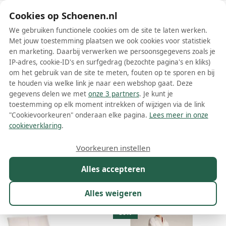
Schoenen.nl
Cookies op Schoenen.nl
We gebruiken functionele cookies om de site te laten werken.
Met jouw toestemming plaatsen we ook cookies voor statistiek
en marketing. Daarbij verwerken we persoonsgegevens zoals je
IP-adres, cookie-ID's en surfgedrag (bezochte pagina's en kliks)
om het gebruik van de site te meten, fouten op te sporen en bij
Wis filters
Alle filters
te houden via welke link je naar een webshop gaat. Deze
gegevens delen we met
onze 3 partners
. Je kunt je
Witte Manfield damesschoenen
toestemming op elk moment intrekken of wijzigen via de link
"Cookievoorkeuren" onderaan elke pagina.
Lees meer in onze
Meer lezen
cookieverklaring
.
Boots
Enkellaarsjes
Espadrilles
Instappers
Laarzen
Voorkeuren instellen
Alles accepteren
Maat
Merk
1
Kleur
1
Prijs
Materiaal
Alles weigeren
31 resultaten:
30%