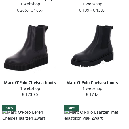
1 webshop
1 webshop
combat boots met chunky
chunky zool en elastische
€ 265,-
€ 185,-
€ 199,-
€ 139,-
zool en veters Zwart
vlakken Zwart
Marc O'Polo Chelsea boots
Marc O'Polo Chelsea boots
1 webshop
1 webshop
van echt runderleer
van echt leer
€ 173,95
€ 174,-
34%
30%