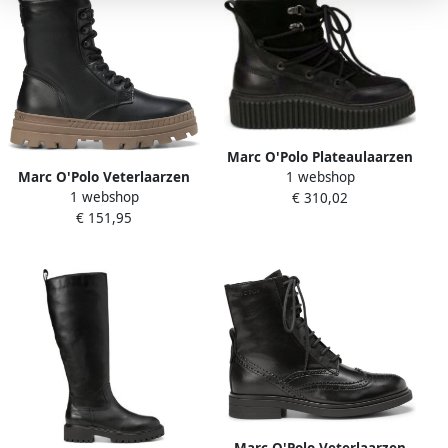
Marc O'Polo Plateaulaarzen
1 webshop
Marc O'Polo Veterlaarzen
met runderleer en zachte
1 webshop
€ 310,02
Black Dames
warme voering
€ 151,95
Marc O'Polo Veterlaarzen