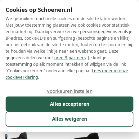
Schoenen.nl
Cookies op Schoenen.nl
We gebruiken functionele cookies om de site te laten werken.
Met jouw toestemming plaatsen we ook cookies voor statistiek
en marketing. Daarbij verwerken we persoonsgegevens zoals je
IP-adres, cookie-ID's en surfgedrag (bezochte pagina's en kliks)
om het gebruik van de site te meten, fouten op te sporen en bij
Wis filters
Alle filters
te houden via welke link je naar een webshop gaat. Deze
gegevens delen we met
onze 3 partners
. Je kunt je
Zwarte Marc O'Polo dames laarzen
toestemming op elk moment intrekken of wijzigen via de link
"Cookievoorkeuren" onderaan elke pagina.
Lees meer in onze
Meer lezen
cookieverklaring
.
Hoge laarzen
Veterlaarzen
Voorkeuren instellen
Alles accepteren
Maat
Merk
1
Kleur
1
Prijs
Materiaal
Alles weigeren
34 resultaten: