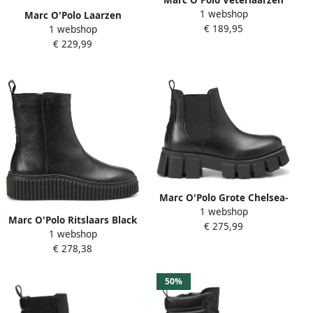
1 webshop
Black Dames
Marc O'Polo Laarzen
€ 189,95
1 webshop
gemaakt van stijlvol
€ 229,99
runderleer met ritssluiting
Marc O'Polo Grote Chelsea-
1 webshop
laars Black Dames
Marc O'Polo Ritslaars Black
€ 275,99
1 webshop
Dames
€ 278,38
50%