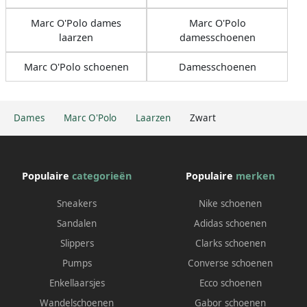
Marc O'Polo dames
Marc O'Polo
laarzen
damesschoenen
Marc O'Polo schoenen
Damesschoenen
Dames
Marc O'Polo
Laarzen
Zwart
Populaire
categorieën
Populaire
merken
Sneakers
Nike schoenen
Sandalen
Adidas schoenen
Slippers
Clarks schoenen
Pumps
Converse schoenen
Enkellaarsjes
Ecco schoenen
Wandelschoenen
Gabor schoenen