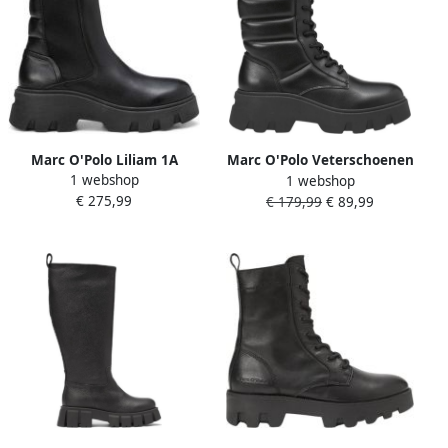
Marc O'Polo Liliam 1A
Marc O'Polo Veterschoenen
1 webshop
1 webshop
Zwarte Enkellaarsjes Black
met binnenzijde rits Black
€ 275,99
€ 179,99
€ 89,99
Dames
Dames