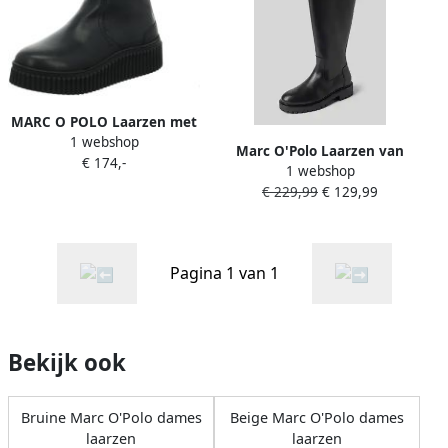
MARC O POLO Laarzen met
1 webshop
plateauzool en ritssluiting
Marc O'Polo Laarzen van
€ 174,-
aan de achterkant
1 webshop
echt runderleer
€ 229,99
€ 129,99
Pagina 1 van 1
Bekijk ook
Bruine Marc O'Polo dames
Beige Marc O'Polo dames
laarzen
laarzen