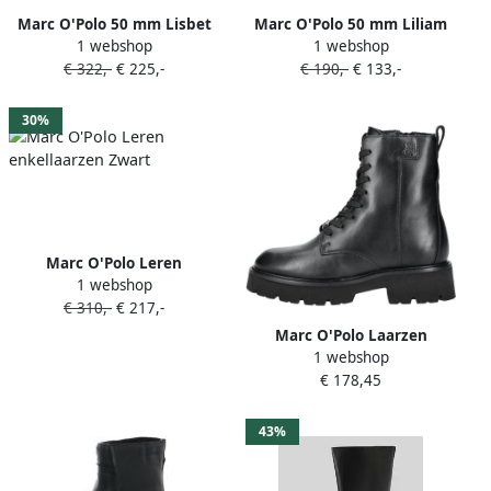
Marc O'Polo 50 mm Lisbet
Marc O'Polo 50 mm Liliam
1 webshop
1 webshop
laarzen Zwart
laarzen Zwart
€ 322,-
€ 225,-
€ 190,-
€ 133,-
30%
Marc O'Polo Leren
1 webshop
enkellaarzen Zwart
€ 310,-
€ 217,-
Marc O'Polo Laarzen
1 webshop
Enkellaarzen
€ 178,45
43%