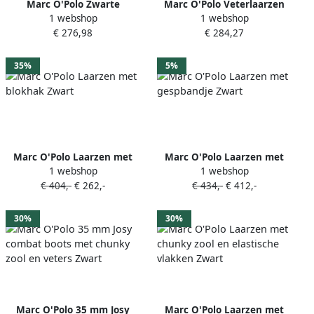
Marc O'Polo Zwarte
Marc O'Polo Veterlaarzen
1 webshop
1 webshop
Gesloten Enkellaarsjes
PILAR met een ritssluiting
€ 276,98
€ 284,27
Vrouwen Black Dames
35%
5%
Marc O'Polo Laarzen met
Marc O'Polo Laarzen met
1 webshop
1 webshop
blokhak Zwart
gespbandje Zwart
€ 404,-
€ 262,-
€ 434,-
€ 412,-
30%
30%
Marc O'Polo 35 mm Josy
Marc O'Polo Laarzen met