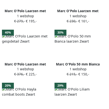
Marc O'Polo Laarzen met
Marc O'Polo Laarzen met
1 webshop
1 webshop
elastische vlakken Zwart
chunky zool Zwart
€ 279,-
€ 195,-
€ 230,-
€ 161,-
40%
30%
Marc O'Polo Laarzen met
Marc O'Polo 50 mm Bianca
1 webshop
1 webshop
gespdetail Zwart
laarzen Zwart
€ 376,-
€ 225,-
€ 215,-
€ 150,-
20%
29%