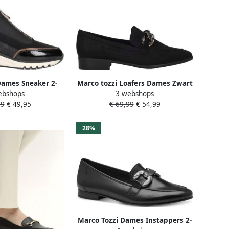
Dames Sneaker 2-
Marco tozzi Loafers Dames Zwart
ebshops
3 webshops
071 F-breedte
99
€ 49,95
€ 69,99
€ 54,99
28%
Marco Tozzi Dames Instappers 2-