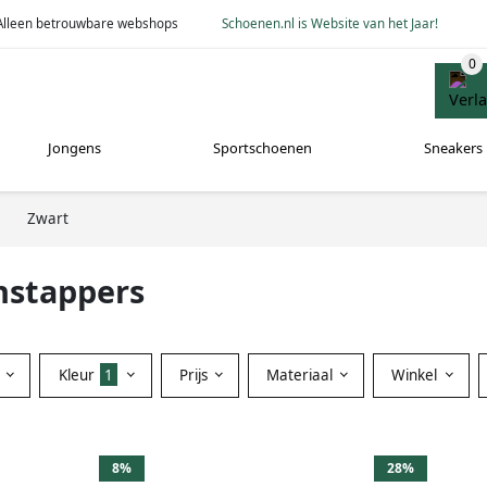
Alleen betrouwbare webshops
Schoenen.nl is Website van het Jaar!
Jongens
Sportschoenen
Sneakers
Zwart
nstappers
Kleur
1
Prijs
Materiaal
Winkel
8%
28%