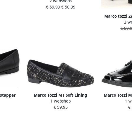
2 webshops
dames instappers gekleed zwart
€ 59,99
€ 50,99
Marco tozzi Z
2 w
met Gouden De
€ 59,
nstapper
Marco Tozzi MT Soft Lining
Marco Tozzi M
1 webshop
1 w
rt
Dames Loafers BLACK COMB
€ 59,95
€