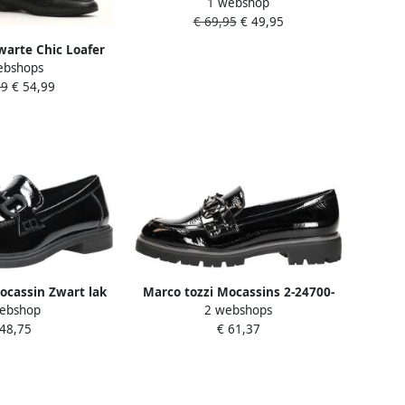
1 webshop
24240-44 022 F-breedte
€ 69,95
€ 49,95
warte Chic Loafer
ebshops
tail Black Dames
99
€ 54,99
ocassin Zwart lak
Marco tozzi Mocassins 2-24700-
ebshop
2 webshops
43-018
 48,75
€ 61,37