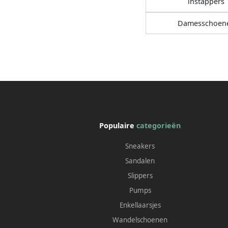
instappers
Damesschoen
Populaire
categorieën
Sneakers
Sandalen
Slippers
Pumps
Enkellaarsjes
Wandelschoenen