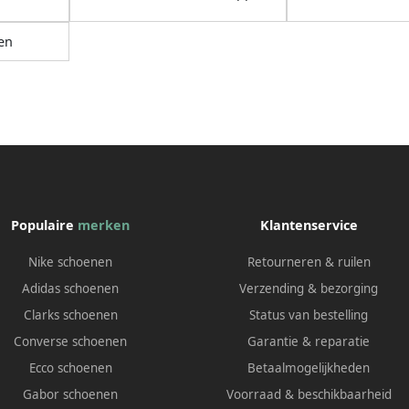
en
Populaire
merken
Klantenservice
Nike schoenen
Retourneren & ruilen
Adidas schoenen
Verzending & bezorging
Clarks schoenen
Status van bestelling
Converse schoenen
Garantie & reparatie
Ecco schoenen
Betaalmogelijkheden
Gabor schoenen
Voorraad & beschikbaarheid