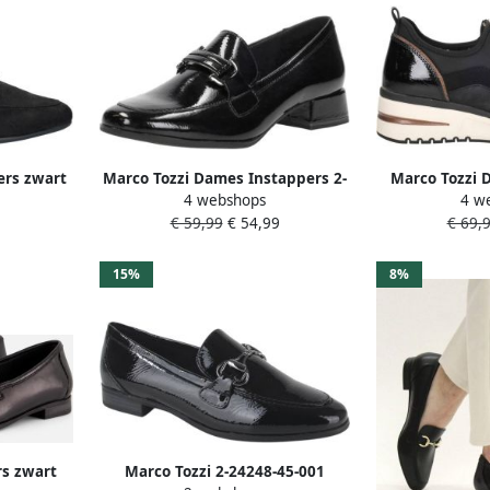
ers zwart
Marco Tozzi Dames Instappers 2-
Marco Tozzi 
4 webshops
4 w
24250-45 001 F-breedte
24780-45 
€ 59,99
€ 54,99
€ 69,
15%
8%
rs zwart
Marco Tozzi 2-24248-45-001