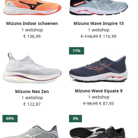
Mizuno Indoor schoenen
Mizuno Wave Inspire 15
1 webshop
1 webshop
Wave Luminous Pro
Sportschoenen Vrouwen
€ 136,99
€ 118,99
€ 116,99
grijs zilver zwart
11%
Mizuno Wave Equate 9
Mizuno Neo Zen
1 webshop
Hardloopschoenen Dames
1 webshop
Hardloopschoenen Grijs 1 2
€ 98,95
€ 87,95
€ 122,87
Vrouw
69%
3%