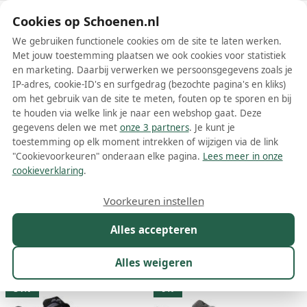
Schoenen.nl
Cookies op Schoenen.nl
We gebruiken functionele cookies om de site te laten werken.
Met jouw toestemming plaatsen we ook cookies voor statistiek
en marketing. Daarbij verwerken we persoonsgegevens zoals je
IP-adres, cookie-ID's en surfgedrag (bezochte pagina's en kliks)
om het gebruik van de site te meten, fouten op te sporen en bij
Wis filters
Alle filters
te houden via welke link je naar een webshop gaat. Deze
gegevens delen we met
onze 3 partners
. Je kunt je
Grijze Mizuno damesschoenen
toestemming op elk moment intrekken of wijzigen via de link
"Cookievoorkeuren" onderaan elke pagina.
Lees meer in onze
Meer lezen
cookieverklaring
.
Sneakers
Voorkeuren instellen
Alles accepteren
Maat
Merk
1
Model
Kleur
1
Prijs
Alles weigeren
79 resultaten:
34%
9%