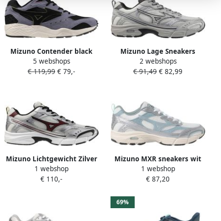
Mizuno Contender black
Mizuno Lage Sneakers
5 webshops
2 webshops
sand blue Mesh Unisex
D1GA2451 14 S.L.MXR-
€ 119,99
€ 79,-
€ 91,49
€ 82,99
NIBUS CLOUD SILVER
Mizuno Lichtgewicht Zilver
Mizuno MXR sneakers wit
1 webshop
1 webshop
Synthetisch Leren Sneakers
lichtgrijs zilver
€ 110,-
€ 87,20
69%