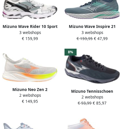
Mizuno Wave Rider 10 Sport
Mizuno Wave Inspire 21
3 webshops
3 webshops
Sneakers Laag Donkergrijs
Hardloopschoenen Blauw
€ 159,99
€ 159,95
€ 47,99
Vrouw
8%
Mizuno Neo Zen 2
Mizuno Tennisschoen
2 webshops
Hardloopschoenen Wit 1 2
2 webshops
Padelschoen Wave Enforce
€ 149,95
Vrouw
€ 93,99
€ 85,97
Court CC Antraciet