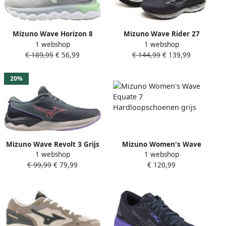
Mizuno Wave Horizon 8
Mizuno Wave Rider 27
1 webshop
1 webshop
Hardloopschoenen Dames
Hardloopschoen Dames
€ 189,95
€ 56,99
€ 144,99
€ 139,99
Grijs
20%
Mizuno Wave Revolt 3 Grijs
Mizuno Women's Wave
1 webshop
1 webshop
Hardloopschoenen Dames
Equate 7 Hardloopschoenen
€ 99,99
€ 79,99
€ 120,99
grijs