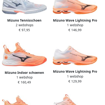
Mizuno Tennisschoen
Mizuno Wave Lightning Pro
2 webshops
1 webshop
Padelschoen Wave Exceed
Mid Indoor Sportschoenen
€ 97,95
€ 146,99
Tour 5 CC Dames Grijs
Oranje
Oranje
Mizuno Wave Lightning Pro
Mizuno Indoor schoenen
1 webshop
Indoor Sportschoenen
1 webshop
Wave Luminous Elite
€ 129,99
Oranje
€ 160,49