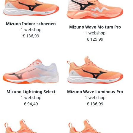
Mizuno Indoor schoenen
Mizuno Wave Mo tum Pro
1 webshop
Wave Luminous Pro
1 webshop
Mid Indoor Sportschoenen
€ 136,99
€ 125,99
Oranje
Mizuno Lightning Select
Mizuno Wave Luminous Pro
1 webshop
1 webshop
Indoor Sportschoenen
Indoor Sportschoenen
€ 94,49
€ 136,99
Oranje
Oranje