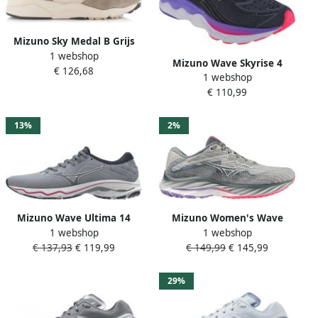
Mizuno Sky Medal Β Grijs
1 webshop
Suede Lage sneakers
Mizuno Wave Skyrise 4
€ 126,68
Unisex
1 webshop
J1GD230971 Vrouwen Grijs
€ 110,99
Hardloopschoenen
13%
2%
Mizuno Wave Ultima 14
Mizuno Women's Wave
1 webshop
1 webshop
Hardloopschoenen Grijs 1 2
Rider 27 Hardloopschoenen
€ 137,93
€ 119,99
€ 149,99
€ 145,99
Vrouw
grijs
29%