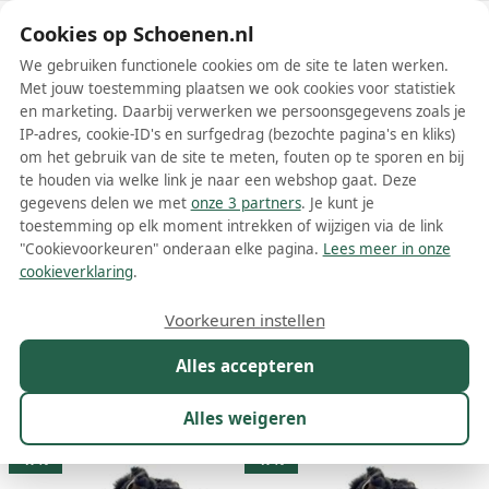
Schoenen.nl
Cookies op Schoenen.nl
We gebruiken functionele cookies om de site te laten werken.
Met jouw toestemming plaatsen we ook cookies voor statistiek
en marketing. Daarbij verwerken we persoonsgegevens zoals je
IP-adres, cookie-ID's en surfgedrag (bezochte pagina's en kliks)
om het gebruik van de site te meten, fouten op te sporen en bij
Wis filters
Alle filters
te houden via welke link je naar een webshop gaat. Deze
gegevens delen we met
onze 3 partners
. Je kunt je
Bruine Mjus dames boots
toestemming op elk moment intrekken of wijzigen via de link
"Cookievoorkeuren" onderaan elke pagina.
Lees meer in onze
Meer lezen
cookieverklaring
.
Chelsea boots
Enkelboots
Voorkeuren instellen
Alles accepteren
Maat
Merk
1
Kleur
1
Prijs
Materiaal
Alles weigeren
21 resultaten:
47%
47%