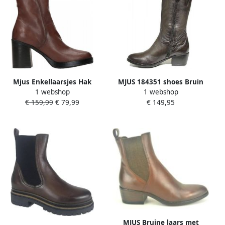
Mjus Enkellaarsjes Hak
MJUS 184351 shoes Bruin
1 webshop
1 webshop
Enkellaarsjes Hak
Dames
€ 159,99
€ 79,99
€ 149,95
donkerbruin
MJUS Bruine laars met