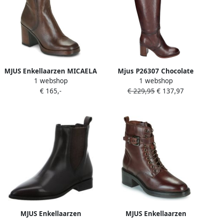
MJUS Enkellaarzen MICAELA
Mjus P26307 Chocolate
1 webshop
1 webshop
SIMP
Brown
€ 165,-
€ 229,95
€ 137,97
MJUS Enkellaarzen
MJUS Enkellaarzen