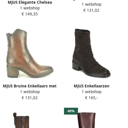
MJUS Elegante Chelsea
1 webshop
elastisch detail Brown
1 webshop
Boots voor vrouwen Brown
€ 131,02
Dames
€ 149,35
Dames
MJUS Bruine Enkellaars met
MJUS Enkellaarzen
1 webshop
1 webshop
Schuine Rits Brown Dames
LAVAREDO ZIP
€ 131,02
€ 165,-
40%