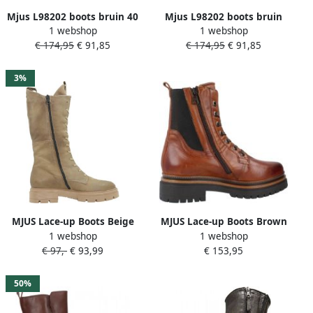
Mjus L98202 boots bruin 40
Mjus L98202 boots bruin
1 webshop
1 webshop
€ 174,95
€ 91,85
€ 174,95
€ 91,85
3%
MJUS Lace-up Boots Beige
MJUS Lace-up Boots Brown
1 webshop
1 webshop
Dames
Dames
€ 97,-
€ 93,99
€ 153,95
50%