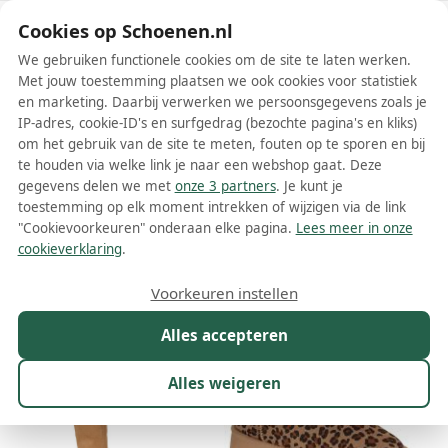
Schoenen.nl
Cookies op Schoenen.nl
We gebruiken functionele cookies om de site te laten werken.
Met jouw toestemming plaatsen we ook cookies voor statistiek
en marketing. Daarbij verwerken we persoonsgegevens zoals je
IP-adres, cookie-ID's en surfgedrag (bezochte pagina's en kliks)
om het gebruik van de site te meten, fouten op te sporen en bij
Wis filters
Alle filters
te houden via welke link je naar een webshop gaat. Deze
gegevens delen we met
onze 3 partners
. Je kunt je
Bruine Moony Mood dames laarzen
toestemming op elk moment intrekken of wijzigen via de link
"Cookievoorkeuren" onderaan elke pagina.
Lees meer in onze
Meer lezen
cookieverklaring
.
Maat
Merk
1
Kleur
1
Prijs
Materiaal
Voorkeuren instellen
9 resultaten:
Alles accepteren
Alles weigeren