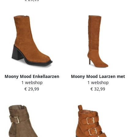
Moony Mood Enkellaarzen
Moony Mood Laarzen met
1 webshop
1 webshop
NEW05
hakken NEW08
€ 29,99
€ 32,99