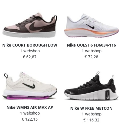
foto Schoenen
Nike COURT BOROUGH LOW
Nike QUEST 6 FD6034-116
1 webshop
1 webshop
RECRAFT (GS) DV5456
dames sneakers wit model
€ 62,87
€ 72,28
FD6034
Nike WMNS AIR MAX AP
Nike W FREE METCON
1 webshop
dames sportschoenen
1 webshop
€ 122,15
zwart CU4870
€ 116,32