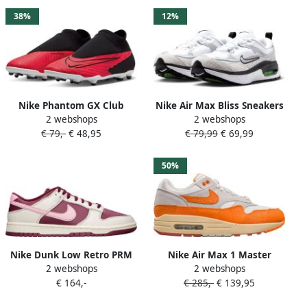
38%
12%
Nike Phantom GX Club
Nike Air Max Bliss Sneakers
2 webshops
2 webshops
Sportschoenen nen
Vrouwen
€ 79,-
€ 48,95
€ 79,99
€ 69,99
50%
Nike Dunk Low Retro PRM
Nike Air Max 1 Master
2 webshops
2 webshops
Valentine's Day (2023)
Magma Orange DZ4709-001
€ 164,-
€ 285,-
€ 139,95
DR9705-100 Kleur als op
Kleur als op foto Schoenen
foto Schoenen