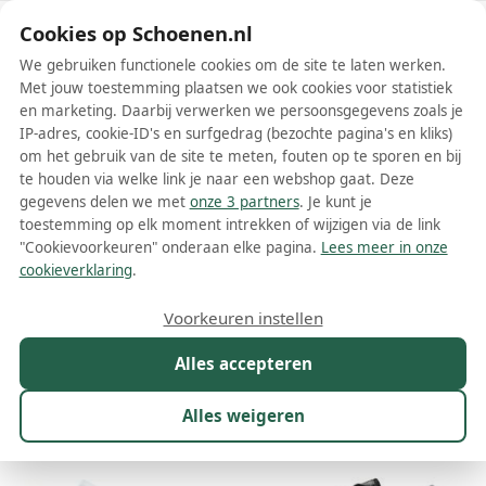
Schoenen.nl
Cookies op Schoenen.nl
We gebruiken functionele cookies om de site te laten werken.
Met jouw toestemming plaatsen we ook cookies voor statistiek
en marketing. Daarbij verwerken we persoonsgegevens zoals je
IP-adres, cookie-ID's en surfgedrag (bezochte pagina's en kliks)
om het gebruik van de site te meten, fouten op te sporen en bij
Wis filters
Alle filters
te houden via welke link je naar een webshop gaat. Deze
gegevens delen we met
onze 3 partners
. Je kunt je
Multicolors Nike damesschoenen
toestemming op elk moment intrekken of wijzigen via de link
"Cookievoorkeuren" onderaan elke pagina.
Lees meer in onze
Meer lezen
cookieverklaring
.
Slippers
Sneakers
Voorkeuren instellen
Alles accepteren
Maat
Merk
1
Model
Kleur
1
Prijs
Alles weigeren
448 resultaten: