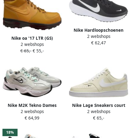
Nike Hardloopschoenen
2 webshops
Chaussures de running
Nike oa '17 LTR (GS)
€ 62,47
Revolution 8 mousse douce
2 webshops
Sneakers Unisex Bruin
€ 65,-
€ 55,-
Zwart
Nike M2K Tekno Dames
Nike Lage Sneakers court
2 webshops
2 webshops
Sneakers Platinum Tint
vision lo nn
€ 64,99
€ 65,-
White-Teal
18%