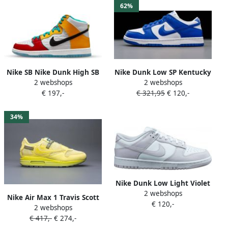
62%
Nike SB Nike Dunk High SB
Nike Dunk Low SP Kentucky
2 webshops
2 webshops
x froSkate 'All Love No Hate'
(2020 2022) CU1726-100
€ 197,-
€ 321,95
€ 120,-
Kleur als op foto Schoenen
34%
Nike Dunk Low Light Violet
2 webshops
(W) DD1503-116 Kleur als op
Nike Air Max 1 Travis Scott
€ 120,-
foto Schoenen
2 webshops
Cactus Jack Saturn Gold
€ 417,-
€ 274,-
DO9392-700 Kleur als op