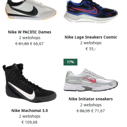
Nike W PACIFIC Dames
Nike Lage Sneakers Cosmic
2 webshops
Sneakers Wit HM4771
2 webshops
Runner
€ 81,80
€ 66,67
€ 55,-
17%
Nike Initiator sneakers
2 webshops
dames wit
Nike Machomai 3.0
€ 86,95
€ 71,67
2 webshops
Boksschoenen Zwart Wit
€ 109,68
(Beschikbaar in