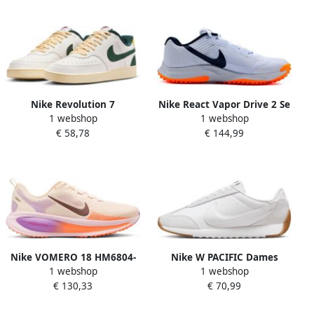
Nike Revolution 7
Nike React Vapor Drive 2 Se
1 webshop
1 webshop
hardloopschoenen
Veldhockeyschoenen Wit
€ 58,78
€ 144,99
Revolutie
Nike VOMERO 18 HM6804-
Nike W PACIFIC Dames
1 webshop
1 webshop
113 dames sneakers
Sneakers HM4771
€ 130,33
€ 70,99
HM6804