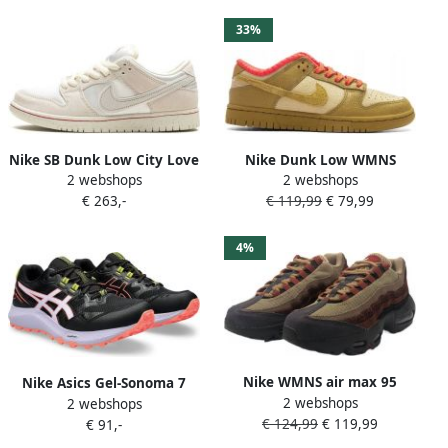
verschillende maten)
33%
Nike SB Dunk Low City Love
Nike Dunk Low WMNS
2 webshops
2 webshops
Light Bone
(Bronzine)
€ 263,-
€ 119,99
€ 79,99
4%
Nike WMNS air max 95
Nike Asics Gel-Sonoma 7
2 webshops
brown basalt university red
2 webshops
Sportschoen Vrouwen
€ 124,99
€ 119,99
€ 91,-
Zwart Paars