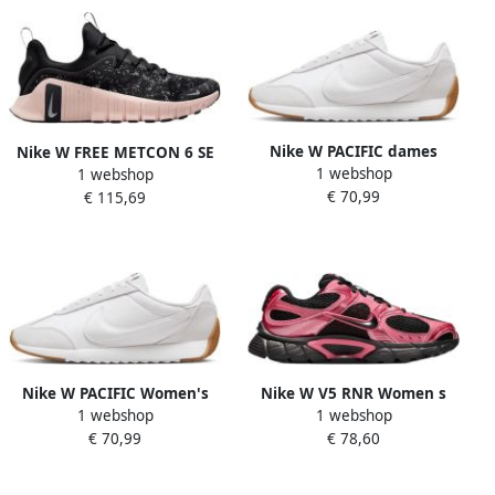
Nike W PACIFIC dames
Nike W FREE METCON 6 SE
1 webshop
1 webshop
sneakers wit HM4771
Dames Sneakers Zwart
€ 70,99
€ 115,69
HV2017
Nike W PACIFIC Women's
Nike W V5 RNR Women s
1 webshop
1 webshop
Sneakers Wit HM4771
Sneakers Black HQ7901
€ 70,99
€ 78,60