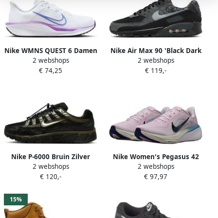
Nike WMNS QUEST 6 Damen
Nike Air Max 90 'Black Dark
2 webshops
2 webshops
Sneakers Wit FD6034
Smoke Grey'
€ 74,25
€ 119,-
Nike P-6000 Bruin Zilver
Nike Women's Pegasus 42
2 webshops
2 webshops
Olive Groen
Hardloopschoenen
€ 120,-
€ 97,97
meerkleurig
15%