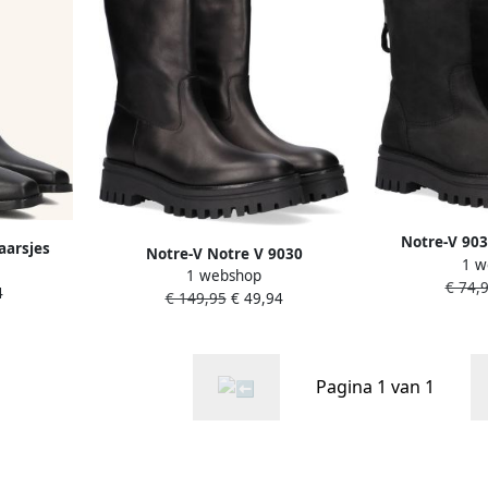
Notre-V 903
aarsjes
Notre-V Notre V 9030
1 w
Enkelboots met
ames Zwart
1 webshop
Enkellaarsjes Enkelboots met rits
€ 74,
4
€ 149,95
€ 49,94
Dames Zwart
Pagina 1 van 1