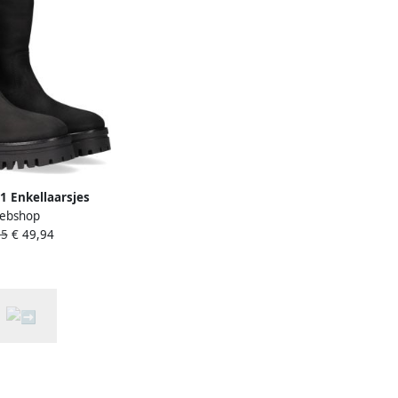
1 Enkellaarsjes
ebshop
 rits Dames Zwart
95
€ 49,94