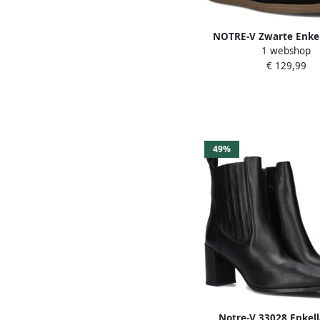
NOTRE-V Zwarte Enkel
1 webshop
Clshnyg993
€ 129,99
49%
Notre-V 33028 Enkell