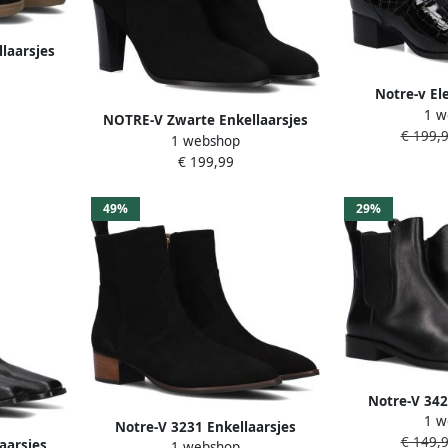
laarsjes
Notre-v El
1 w
Enke
NOTRE-V Zwarte Enkellaarsjes
€ 199,
1 webshop
97436
€ 199,99
49%
29%
Notre-V 342
1 w
Enkelboots met
Notre-V 3231 Enkellaarsjes
€ 149,
aarsjes
1 webshop