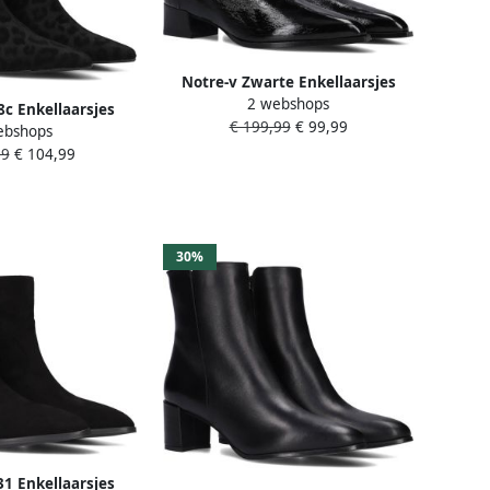
Notre-v Zwarte Enkellaarsjes
2 webshops
voor Stijlvolle Winter
8c Enkellaarsjes
€ 199,99
€ 99,99
ebshops
 rits Dames Zwart
99
€ 104,99
30%
1 Enkellaarsjes