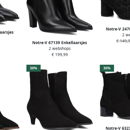
Notre-V 247
aarsjes
2 w
Enkelboots met
ames Zwart
€ 149,
Notre-V 67139 Enkellaarsjes
2 webshops
Enkelboots met rits Dames Zwart
€ 199,99
30%
30%
Notre-V 6323