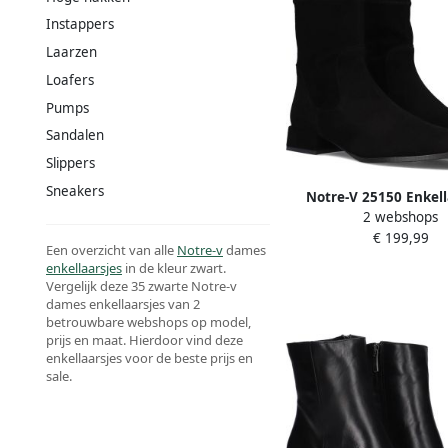
Instappers
Laarzen
Loafers
Pumps
Sandalen
Slippers
Sneakers
Notre-V 25150 Enkell
2 webshops
Dames Zwart
€ 199,99
Een overzicht van alle
Notre-v
dames
enkellaarsjes
in de kleur zwart.
Vergelijk deze 35 zwarte Notre-v
dames enkellaarsjes van 2
betrouwbare webshops op model,
prijs en maat. Hierdoor vind deze
enkellaarsjes voor de beste prijs en
sale.