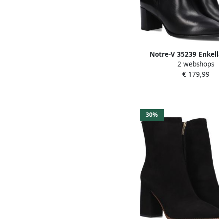
Notre-V 35239 Enkell
2 webshops
Enkelboots met rits D
€ 179,99
30%