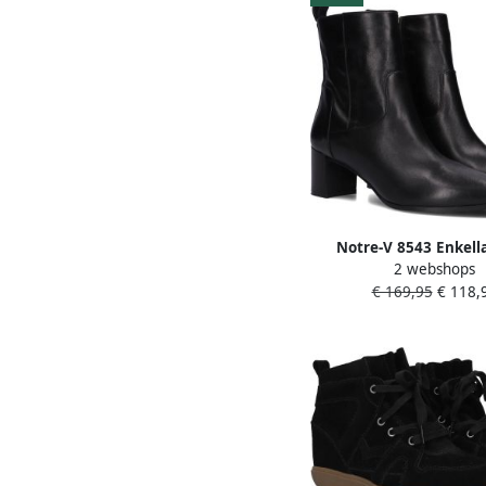
Notre-V 8543 Enkell
2 webshops
Enkelboots met rits D
€ 169,95
€ 118,