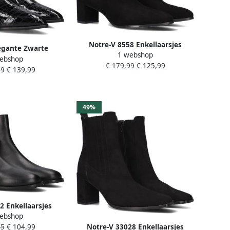
Notre-V 8558 Enkellaarsjes
egante Zwarte
1 webshop
Enkelboots met rits Dames Zwart
ebshop
llaarsjes
€ 179,99
€ 125,99
99
€ 139,99
49%
2 Enkellaarsjes
ebshop
 rits Dames Zwart
95
€ 104,99
Notre-V 33028 Enkellaarsjes