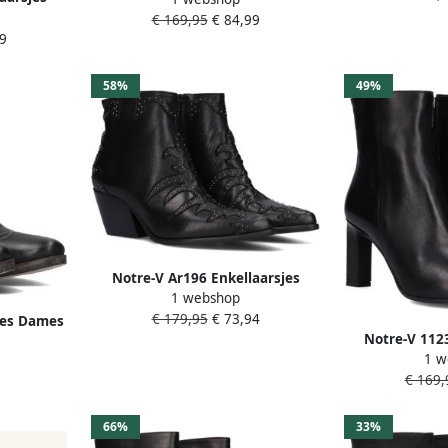
Enkelboots met rits Dames Zwart
ames Zwart
€ 169,95
€ 84,99
9
58%
49%
Notre-V Ar196 Enkellaarsjes
1 webshop
Enkelboots met rits Dames Zwart
€ 179,95
€ 73,94
jes Dames
Notre-V 1123
1 w
Enkelboots met
€ 169,
66%
33%