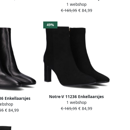
1 webshop
Enkelboots met rits Dames Zwart
€ 169,95
€ 84,99
49%
Notre-V 11236 Enkellaarsjes
6 Enkellaarsjes
1 webshop
Enkelboots met rits Dames Zwart
ebshop
 rits Dames Zwart
€ 169,95
€ 84,99
95
€ 84,99