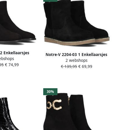
2 Enkellaarsjes
Notre-V 2204-03 1 Enkellaarsjes
ebshops
 rits Dames Zwart
2 webshops
Enkelboots Dames Zwart
95
€ 74,99
€ 139,95
€ 69,99
30%