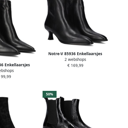
Notre-V 85936 Enkellaarsjes
2 webshops
Enkelboots met rits Dames Zwart
6 Enkellaarsjes
€ 169,99
ebshops
 rits Dames Zwart
199,99
50%