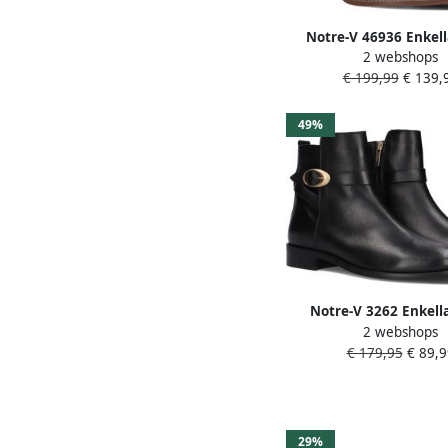
Notre-V 46936 Enkell
2 webshops
Enkelboots met rits D
€ 199,99
€ 139,
49%
Notre-V 3262 Enkell
2 webshops
Enkelboots met rits D
€ 179,95
€ 89,9
29%