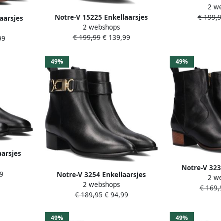
2 w
Enkelboots met
€ 199,
Notre-V 15225 Enkellaarsjes
aarsjes
2 webshops
Enkelboots met rits Dames Zwart
ames Zwart
€ 199,99
€ 139,99
99
49%
49%
aarsjes
ames Zwart
Notre-V 323
9
Notre-V 3254 Enkellaarsjes
2 w
Enkelboots met
2 webshops
Enkelboots met rits Dames Zwart
€ 169,
€ 189,95
€ 94,99
49%
49%