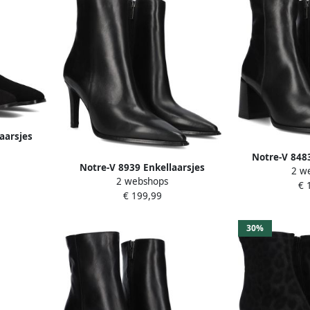
aarsjes
Notre-V 8483
Notre-V 8939 Enkellaarsjes
2 w
Enkelboots met
2 webshops
Enkelboots met rits Dames Zwart
€ 
€ 199,99
30%