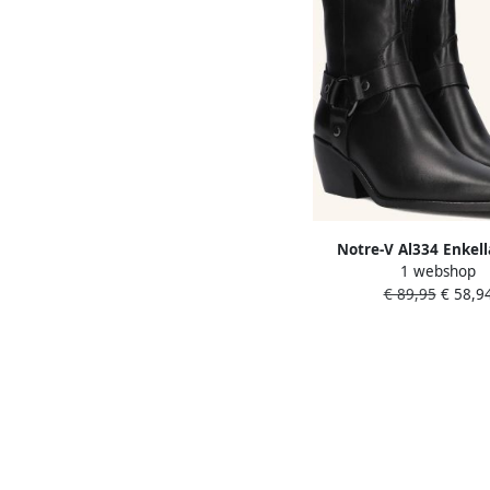
Notre-V Al334 Enkell
1 webshop
Enkelboots met rits D
€ 89,95
€ 58,9