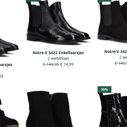
Notre-V 342
Notre-V 3422 Enkellaarsjes
2 w
Enkelboots met
2 webshops
Enkelboots met rits Dames Zwart
€ 149,
€ 149,95
€ 74,99
aarsjes
ames Zwart
99
30%