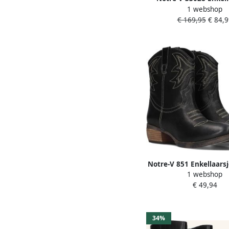
1 webshop
Enkelboots met rits D
€ 169,95
€ 84,9
Notre-V 851 Enkellaars
1 webshop
Zwart
€ 49,94
34%