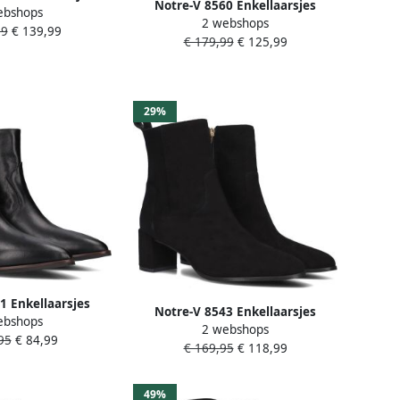
Notre-V 8560 Enkellaarsjes
ebshops
 rits Dames Zwart
2 webshops
Enkelboots met rits Dames Zwart
99
€ 139,99
€ 179,99
€ 125,99
29%
1 Enkellaarsjes
Notre-V 8543 Enkellaarsjes
ebshops
 rits Dames Zwart
2 webshops
Enkelboots met rits Dames Zwart
95
€ 84,99
€ 169,95
€ 118,99
49%