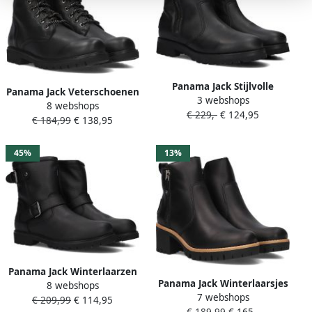
Panama Jack Stijlvolle
Panama Jack Veterschoenen
3 webshops
winterlaarzen met warme
8 webshops
Frisia veterschoenen
€ 229,-
€ 124,95
voering Black Dames
€ 184,99
€ 138,95
enkellaars blokhak met
warme voering
45%
13%
Panama Jack Winterlaarzen
Panama Jack Winterlaarsjes
8 webshops
ankle boot warm lining
7 webshops
laarzen profielzool warme
€ 209,99
€ 114,95
with logo embossing on the
€ 189,99
€ 165,-