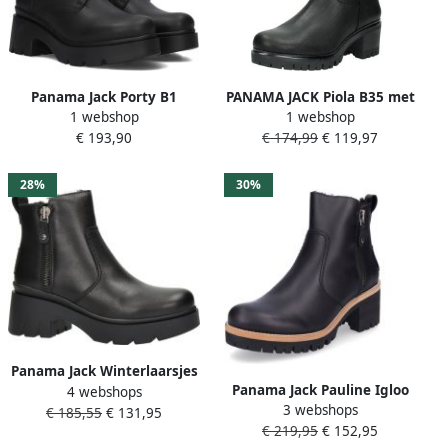
Panama Jack Porty B1
PANAMA JACK Piola B35 met
1 webshop
1 webshop
Veterboots Laarzen Met
warme voering Zwart Leer
€ 193,90
€ 174,99
€ 119,97
Veters Dames Zwart
Bont Dames
28%
30%
Panama Jack Winterlaarsjes
Panama Jack Pauline Igloo
4 webshops
PHUKET ankleboots
3 webshops
Trav B3 Dames Enkellaarzen
€ 185,55
€ 131,95
winterlaarzen profielzool
€ 219,95
€ 152,95
Zwart
met aantrekloop