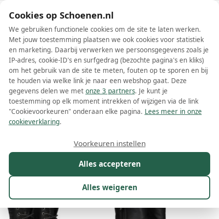
Schoenen.nl
Cookies op Schoenen.nl
We gebruiken functionele cookies om de site te laten werken.
Met jouw toestemming plaatsen we ook cookies voor statistiek
en marketing. Daarbij verwerken we persoonsgegevens zoals je
IP-adres, cookie-ID's en surfgedrag (bezochte pagina's en kliks)
om het gebruik van de site te meten, fouten op te sporen en bij
Wis filters
Alle filters
te houden via welke link je naar een webshop gaat. Deze
gegevens delen we met
onze 3 partners
. Je kunt je
Zwarte Panama Jack dames
toestemming op elk moment intrekken of wijzigen via de link
enkellaarsjes
"Cookievoorkeuren" onderaan elke pagina.
Lees meer in onze
cookieverklaring
.
Meer lezen
Voorkeuren instellen
Maat
Merk
1
Model
Kleur
1
Prijs
Alles accepteren
33 resultaten:
Alles weigeren
24%
45%