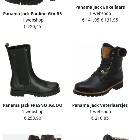
Panama Jack Enkellaars
1 webshop
Women Phuket B1 Napa
Panama Jack Pauline Gtx B5
€ 141,95
€ 131,95
1 webshop
leer Black
Napa Enkellaars voor
€ 220,45
dames Zwart
Panama Jack FRESNO IGLOO
Panama Jack Veterlaarsjes
1 webshop
1 webshop
B1 Volwassenen Half-hoge
€ 253,90
€ 210,85
schoenen Zwart