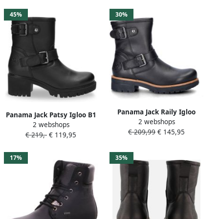
45%
30%
Panama Jack Raily Igloo
Panama Jack Patsy Igloo B1
2 webshops
dames gevoerde boot Zwart
2 webshops
Napa Negro Black
€ 209,99
€ 145,95
€ 219,-
€ 119,95
17%
35%