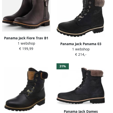
Panama Jack Fiore Trav B1
1 webshop
Enkellaarsjes zwart Dames
Panama Jack Panama 03
€ 199,99
1 webshop
Igloo B39 chukka boots
€ 214,-
nobuck black
31%
Panama Jack Dames