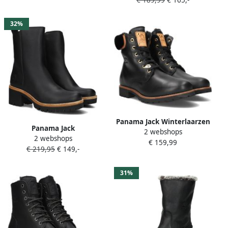
voering ritssluitingen met
heel
aantreklus
32%
Panama Jack Winterlaarzen
Panama Jack
2 webshops
lace-up boots ankle boots
2 webshops
POLET~B1~~~~~~~~~~~~~~~~~~~~~~
€ 159,99
with logo embossing
€ 219,95
€ 149,-
SnowbootsGevoerde
laarzenDames laarzen
Zwart
31%