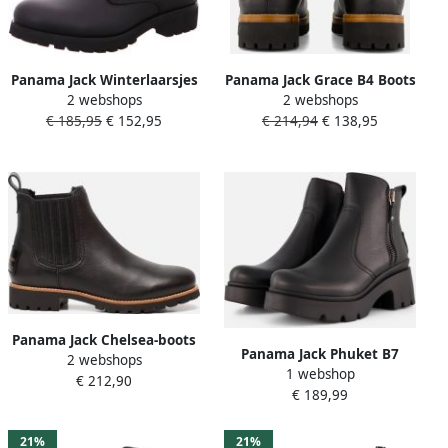
Panama Jack Winterlaarsjes
Panama Jack Grace B4 Boots
2 webshops
2 webshops
Panama winter boots lace-
zwart Leer Dames
€ 185,95
€ 152,95
€ 214,94
€ 138,95
up boots with gore-tex side
logo embossing
Panama Jack Chelsea-boots
Panama Jack Phuket B7
2 webshops
Brigitte Igloo met
1 webshop
Enkellaarsjes zwart
€ 212,90
binnenkant van lamsvacht
€ 189,99
21%
21%