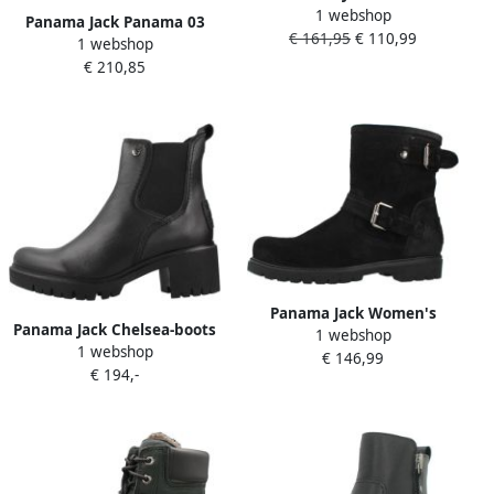
1 webshop
Veterschoenen Panama
Panama Jack Panama 03
€ 161,95
€ 110,99
Igloo B21 Nobock Negro
1 webshop
Igloo TrB2
Black Zwart
€ 210,85
Panama Jack Women's
Panama Jack Chelsea-boots
1 webshop
Felina B27 Hoge schoenen
1 webshop
Pia Enkellaars instapschoen
€ 146,99
zwart
€ 194,-
blokhak met profielzool