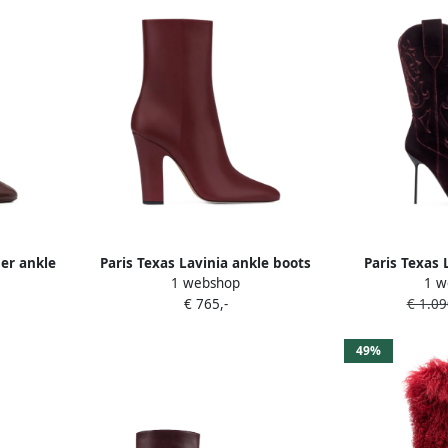
her ankle
Paris Texas Lavinia ankle boots
Paris Texas 
1 webshop
1 w
Rood
cowboy 
€ 765,-
€ 1.09
49%