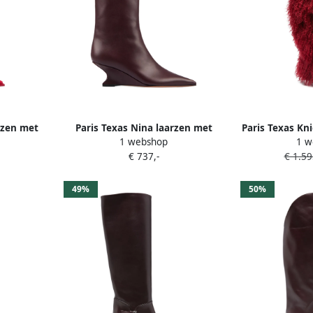
rzen met
Paris Texas Nina laarzen met
Paris Texas Kn
1 webshop
1 w
ood
puntige neus Rood
€ 737,-
€ 1.59
49%
50%