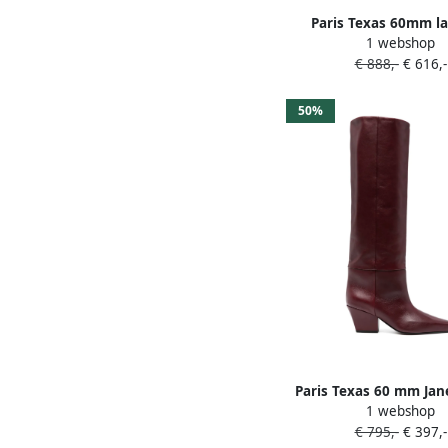
Paris Texas 60mm la
1 webshop
laarzen Rood
€ 888,-
€ 616,-
50%
Paris Texas 60 mm Jan
1 webshop
Rood
€ 795,-
€ 397,-