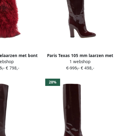
ielaarzen met bont
Paris Texas 105 mm laarzen met
ebshop
1 webshop
Rood
puntige blokhak Rood
5,-
€ 798,-
€ 995,-
€ 498,-
28%