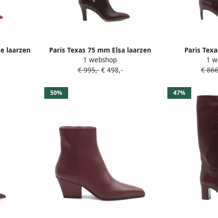
se laarzen
Paris Texas 75 mm Elsa laarzen
Paris Tex
1 webshop
1 w
 Rood
met gespdetail Rood
kniela
€ 995,-
€ 498,-
€ 866
50%
47%