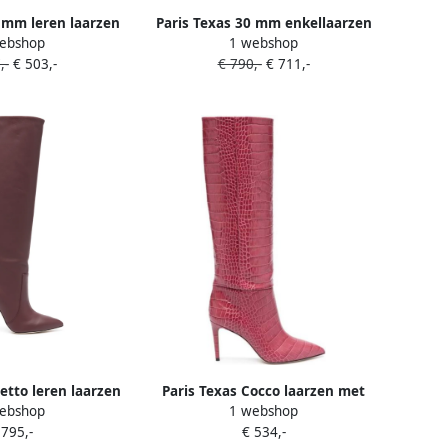
 mm leren laarzen
Paris Texas 30 mm enkellaarzen
ebshop
1 webshop
okhak Rood
met krokodillen-reliëf en puntige
,-
€ 503,-
€ 790,-
€ 711,-
neus Rood
letto leren laarzen
Paris Texas Cocco laarzen met
ebshop
1 webshop
mm Rood
krokodillen-reliÃf (95 mm) Rood
 795,-
€ 534,-