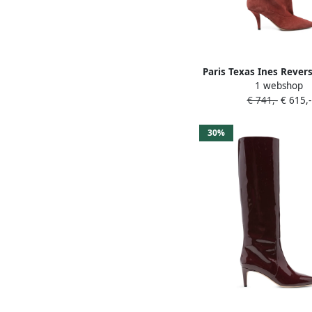
Paris Texas Ines Rever
1 webshop
met puntige neus
€ 741,-
€ 615,-
30%