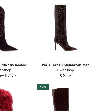
Lidia 105 heeled
Paris Texas Knielaarzen met
ebshop
1 webshop
boots Rood
krokodillen-reliëf Rood
0,-
€ 545,-
€ 644,-
49%