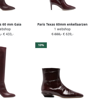
as 60 mm Gaia
Paris Texas 60mm enkellaarzen
ebshop
1 webshop
arzen Rood
met puntige neus Rood
,-
€ 433,-
€ 888,-
€ 639,-
10%