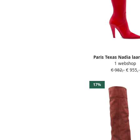
Paris Texas Nadia laa
1 webshop
puntige neus R
€ 982,-
€ 955,-
17%