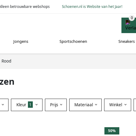
Alleen betrouwbare webshops
Schoenen.nl is Website van het Jaar!
Jongens
Sportschoenen
Sneakers
Rood
rzen
Kleur
1
Prijs
Materiaal
Winkel
50%