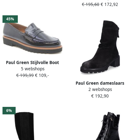
€ 195,60
€ 172,92
45%
Paul Green Stijlvolle Boot
5 webshops
met Profiel Ontwerp
€ 199,99
€ 109,-
Paul Green dameslaars
2 webshops
zwart
€ 192,90
6%