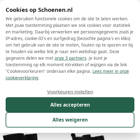
Schoenen.nl
Cookies op Schoenen.nl
We gebruiken functionele cookies om de site te laten werken.
Met jouw toestemming plaatsen we ook cookies voor statistiek
en marketing. Daarbij verwerken we persoonsgegevens zoals je
IP-adres, cookie-ID's en surfgedrag (bezochte pagina's en kliks)
om het gebruik van de site te meten, fouten op te sporen en bij
Wis filters
Alle filters
te houden via welke link je naar een webshop gaat. Deze
gegevens delen we met
onze 3 partners
. Je kunt je
Zwarte Paul Green dames laarzen
toestemming op elk moment intrekken of wijzigen via de link
"Cookievoorkeuren" onderaan elke pagina.
Lees meer in onze
Meer lezen
cookieverklaring
.
Cowboylaarzen
Hoge laarzen
Veterlaarzen
Voorkeuren instellen
Alles accepteren
Maat
Merk
1
Model
Kleur
1
Prijs
Alles weigeren
85 resultaten: