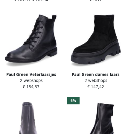
Paul Green Veterlaarsjes
Paul Green dames laars
2 webshops
2 webshops
veterschoenen klassieke
zwart
€ 184,37
€ 147,42
enkellaarsjes met
binnenrits
6%