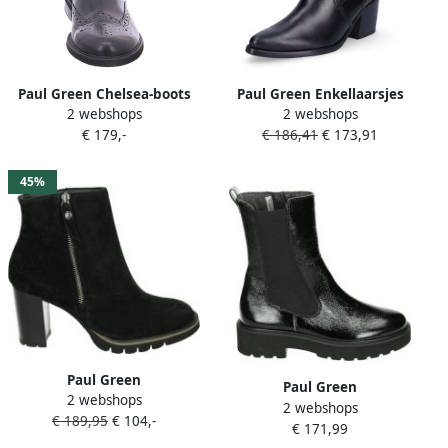
Paul Green Chelsea-boots
Paul Green Enkellaarsjes
2 webshops
2 webshops
met lichte kunststof
'8075' zwart
€ 179,-
€ 186,41
€ 173,91
loopzool
45%
Paul Green
Paul Green
2 webshops
8054~~~~~~~~~~~~~~~~~~~~~~~~~~
2 webshops
9925~~~~~~~~~~~~~~~~~~~~~~~~
€ 189,95
€ 104,-
Laarsjes Zwart
€ 171,99
Laarsjes Zwart