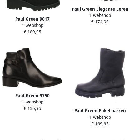
Paul Green Elegante Leren
1 webshop
Enkellaarzen Black Dames
Paul Green 9017
€ 174,90
1 webshop
Volwassenen Laarsjes Kleur
€ 189,95
Zwart
Paul Green 9750
1 webshop
Volwassenen Laarsjes
€ 135,95
Kleur: Zwart
Paul Green Enkellaarzen
1 webshop
€ 169,95