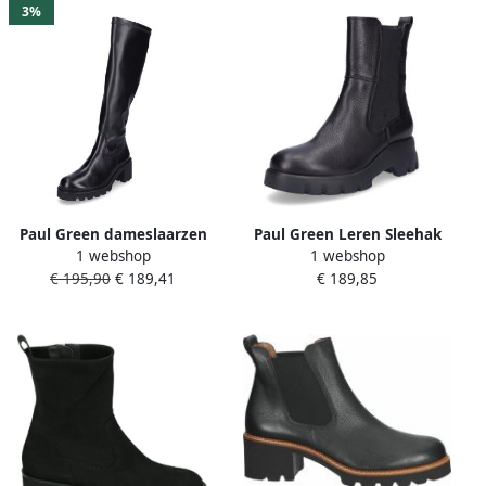
3%
Paul Green dameslaarzen
Paul Green Leren Sleehak
1 webshop
1 webshop
zwart
Enkellaarzen
€ 195,90
€ 189,41
€ 189,85