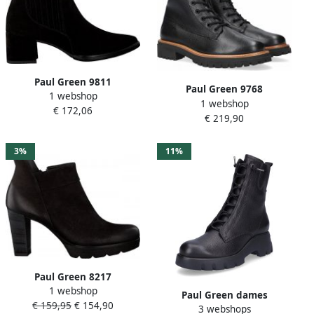
Paul Green 9811
Paul Green 9768
1 webshop
Enkellaarsjes Enkelboots
1 webshop
Volwassenen
€ 172,06
Dames Zwart
€ 219,90
VeterlaarzenHalf hoge
schoenen Kleur Zwart
3%
11%
Paul Green 8217
1 webshop
Volwassenen Laarsjes
Paul Green dames
€ 159,95
€ 154,90
Kleur: Zwart
3 webshops
enkellaars zwart