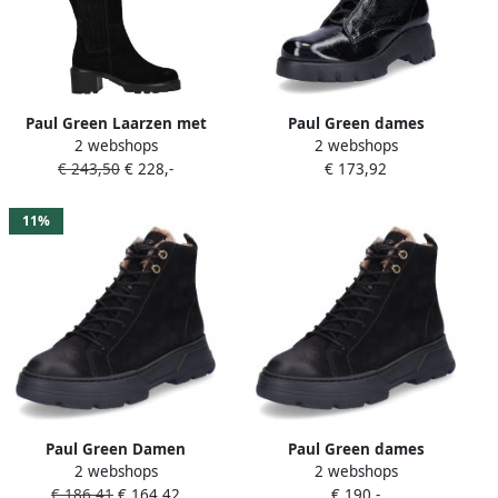
Paul Green Laarzen met
Paul Green dames
2 webshops
2 webshops
hakken Laarzen
enkellaarsjes zwart lakleer
€ 243,50
€ 228,-
€ 173,92
11%
Paul Green Damen
Paul Green dames
2 webshops
2 webshops
Schnürboot schwarz
veterlaars zwart
€ 186,41
€ 164,42
€ 190,-