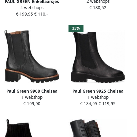
2 webshops
PAUL GREEN Enkellaarsjes
Dames 9763 Maat: 42
4 webshops
€ 180,52
Dames 8050 Maat: 41
Materiaal: Leer Kleur: Zwart
€ 199,95
€ 110,-
Materiaal: Leer Kleur: Zwart
35%
Paul Green 9908 Chelsea
Paul Green 9925 Chelsea
1 webshop
1 webshop
boots Enkellaarsjes Dames
boots Enkellaarsjes Dames
€ 199,90
€ 184,95
€ 119,95
Zwart
Zwart